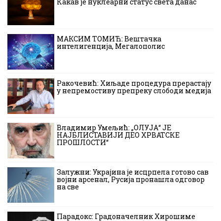
Какав је нуклеарни статус света данас
МАКСИМ ТОМИЋ: Вештачка
интелигенција, Мегалополис
Ракочевић: Хиљаде процедура прерастају
у непремостиву препреку слободи медија
Владимир Умељић: „ОЛУЈА“ ЈЕ
НАЈБЛИСТАВИЈИ ДЕО ХРВАТСКЕ
ПРОШЛОСТИ“
Залужни: Украјина је исцрпела готово сав
војни арсенал, Русија пронашла одговор
на све
Парадокс: Градоначелник Хирошиме