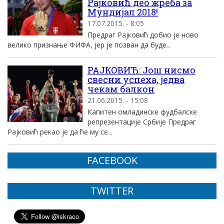
Рајковић део жреба за
Мундијал 2018!
17.07.2015. - 8:05
Предраг Рајковић добио је ново
велико признање ФИФА, јер је позван да буде...
РАЈКОВИЋ: Још нисмо
свесни успеха, једва
чекам балкон
21.06.2015. - 15:08
Капитен омладинске фудбалске
репрезентације Србије Предраг
Рајковић рекао је да ће му се...
FACEBOOK
TWITTER