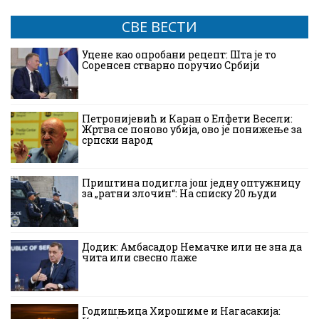
СВЕ ВЕСТИ
Уцене као опробани рецепт: Шта је то
Соренсен стварно поручио Србији
Петронијевић и Каран о Елфети Весели:
Жртва се поново убија, ово је понижење за
српски народ
Приштина подигла још једну оптужницу
за „ратни злочин“: На списку 20 људи
Додик: Амбасадор Немачке или не зна да
чита или свесно лаже
Годишњица Хирошиме и Нагасакија: