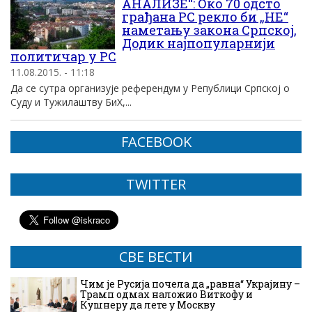
АНАЛИЗЕ“: Око 70 одсто
грађана РС рекло би „НЕ“
наметању закона Српској,
Додик најпопуларнији
политичар у РС
11.08.2015. - 11:18
Да се сутра организује референдум у Републици Српској о
Суду и Тужилаштву БиХ,...
FACEBOOK
TWITTER
СВЕ ВЕСТИ
Чим је Русија почела да „равна“ Украјину –
Трамп одмах наложио Виткофу и
Кушнеру да лете у Москву