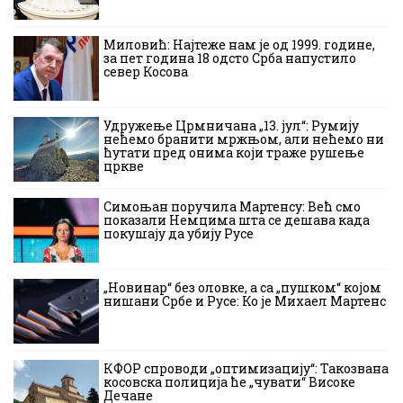
Миловић: Најтеже нам је од 1999. године,
за пет година 18 одсто Срба напустило
север Косова
Удружење Црмничана „13. јул“: Румију
нећемо бранити мржњом, али нећемо ни
ћутати пред онима који траже рушење
цркве
Симоњан поручила Мартенсу: Већ смо
показали Немцима шта се дешава када
покушају да убију Русе
„Новинар“ без оловке, а са „пушком“ којом
нишани Србе и Русе: Ко је Михаел Мартенс
КФОР спроводи „оптимизацију“: Такозвана
косовска полиција ће „чувати“ Високе
Дечане