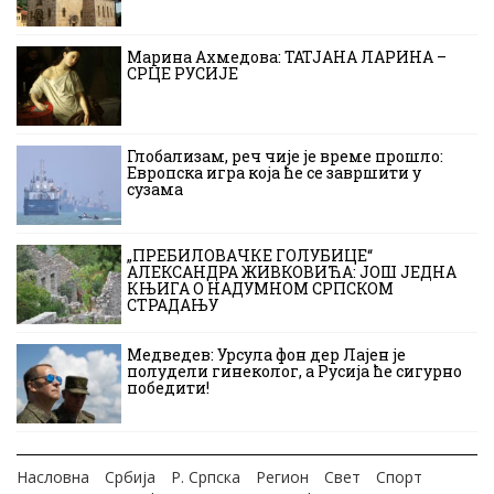
Марина Ахмедова: ТАТЈАНА ЛАРИНА –
СРЦЕ РУСИЈЕ
Глобализам, реч чије је време прошло:
Европска игра која ће се завршити у
сузама
„ПРЕБИЛОВАЧКЕ ГОЛУБИЦЕ“
АЛЕКСАНДРА ЖИВКОВИЋА: ЈОШ ЈЕДНА
КЊИГА О НАДУМНОМ СРПСКОМ
СТРАДАЊУ
Медведев: Урсула фон дер Лајен је
полудели гинеколог, а Русија ће сигурно
победити!
Насловна
Србија
Р. Српска
Регион
Свет
Спорт