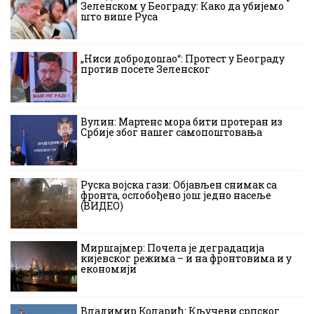
Зеленском у Београду: Како да убијемо
што више Руса
„Ниси добродошао“: Протест у Београду
против посете Зеленског
Вулин: Мартенс мора бити протеран из
Србије због нашег самопоштовања
Руска војска гази: Објављен снимак са
фронта, ослобођено још једно насеље
(ВИДЕО)
Миршајмер: Почела је деградација
кијевског режима – и на фронтовима и у
економији
Владимир Коларић: Кључеви српског