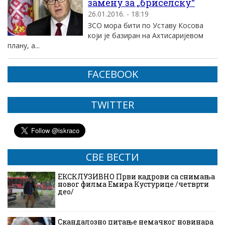
замену за „бриселску“
26.01.2016. - 18:19
ЗСО мора бити по Уставу Косова
који је базиран на Ахтисаријевом
плану, а...
FACEBOOK
TWITTER
СВЕ ВЕСТИ
ЕКСКЛУЗИВНО Први кадрови са снимања
новог филма Емира Кустурице /четврти
део/
Скандалозно питање немачког новинара