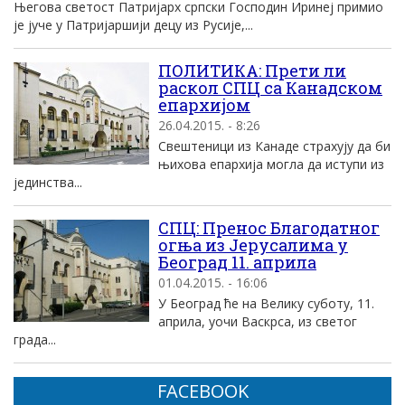
Његова светост Патријарх српски Господин Иринеј примио
је јуче у Патријаршији децу из Русије,...
ПОЛИТИКА: Прети ли
раскол СПЦ са Канадском
епархијом
26.04.2015. - 8:26
Свештеници из Канаде страхују да би
њихова епархија могла да иступи из
јединства...
СПЦ: Пренос Благодатног
огња из Јерусалима у
Београд 11. априла
01.04.2015. - 16:06
У Београд ће на Велику суботу, 11.
априла, уочи Васкрса, из светог
града...
FACEBOOK