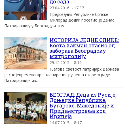
до сада
23.04.2016. - 17:37
Председник Републике Српске
Mилорад Додик посетио jе данас
Патриjаршиjу у Београду и том...
ИСТОРИЈА ЈЕДНЕ СЛИКЕ:
Коста Хакман спасио од
заборава Београдску
митрополију
29.12.2015. - 8:19
Његова светост патријарх Варнава
је својевремено пре планираног рушења старе зграде
Патријаршије из...
БЕОГРАД: Деца из Русије,
Доњецке Републике,
Бугарске, Македоније и
Придњестровља код
Иринеја
14.07.2015. - 8:17