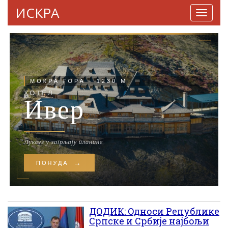
ИСКРА
Навига
ДОДИК: Oдноси Републике
Српске и Србиjе наjбољи