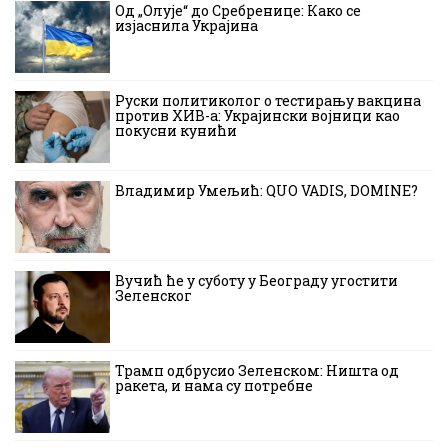
Од „Олује“ до Сребренице: Како се
изјаснила Украјина
Руски политиколог о тестирању вакцина
против ХИВ-а: Украјински војници као
покусни кунићи
Владимир Умељић: QUO VADIS, DOMINE?
Вучић ће у суботу у Београду угостити
Зеленског
Трамп одбрусио Зеленском: Ништа од
ракета, и нама су потребне