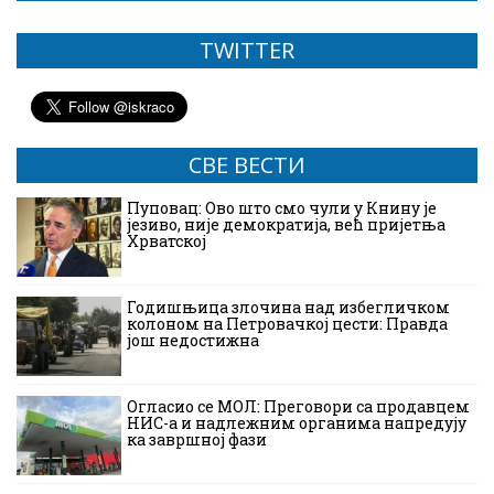
TWITTER
СВЕ ВЕСТИ
Пуповац: Ово што смо чули у Книну је
језиво, није демократија, већ пријетња
Хрватској
Годишњица злочина над избегличком
колоном на Петровачкој цести: Правда
још недостижна
Огласио се МОЛ: Преговори са продавцем
НИС-а и надлежним органима напредују
ка завршној фази