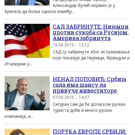
Александар Вучић изјавио је у
Бриселу да бољи односи између...
САД ЗАБРИНУТЕ: Нијемци
против сукоба са Русијом,
Америка забринута
16.06.2015. - 13:12
САД су забринуте због истраживања
које показује да Нијемци, Французи и
Италијани у...
НЕНАД ПОПОВИЋ: Србија
сада има шансу да
привуче инвеститоре
07.06.2015. - 14:07
Сигуран сам да ће доласком руских
туриста доћи и много руских
компанија, а...
ПОРУКА ЕВРОПЕ СРБИЈИ: