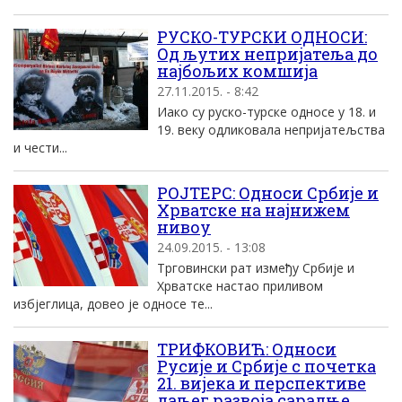
РУСКО-ТУРСКИ ОДНОСИ:
Од љутих непријатеља до
најбољих комшија
27.11.2015. - 8:42
Иако су руско-турске односе у 18. и
19. веку одликовала непријатељства
и чести...
РОЈТЕРС: Односи Србије и
Хрватске на најнижем
нивоу
24.09.2015. - 13:08
Трговински рат између Србије и
Хрватске настао приливом
избјеглица, довео је односе те...
ТРИФКОВИЋ: Односи
Русије и Србије с почетка
21. вијека и перспективе
даљег развоја сарадње