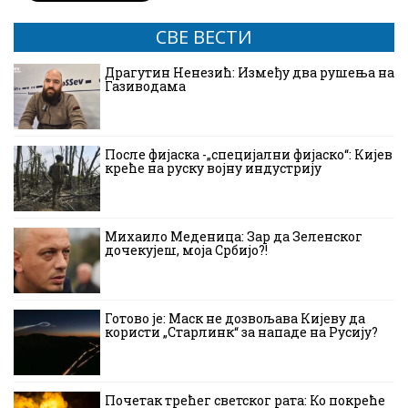
СВЕ ВЕСТИ
Драгутин Ненезић: Између два рушења на
Газиводама
После фијаска -„специјални фијаско“: Кијев
креће на руску војну индустрију
Михаило Меденица: Зар да Зеленског
дочекујеш, моја Србијо?!
Готово је: Маск не дозвољава Кијеву да
користи „Старлинк“ за нападе на Русију?
Почетак трећег светског рата: Ко покреће