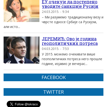
ЕУ очекује да постепено
уводите санкције Русији
24.03.2015. - 9:34
– Ми разумемо традиционалну везу и
чврсте односе Србије са Русијом,
али исто...
ЈЕРЕМИЋ: Ово је година
геополитичких потреса
04.03.2015. - 7:53
У 2015. можемо очекивати више
геополитичких потреса него прошле
године, изјавио је вечерас...
FACEBOOK
TWITTER