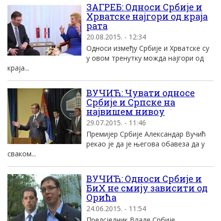
ЗАГРЕБ: Односи Србије и
Хрватске најгори од краја
рата
20.08.2015. - 12:34
Односи између Србије и Хрватске су
у овом тренутку можда најгори од
краја...
ВУЧИЋ: Чувати односе
Србије и Српске на
највишем нивоу
29.07.2015. - 11:46
Премијер Србије Александар Вучић
рекао је да је његова обавеза да у
сваком...
ВУЧИЋ: Односи Србије и
БиХ не смију зависити од
Орића
24.06.2015. - 11:54
Предсједник Владе Србије