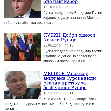
био наш избор
12.10.2016. - 16:22
Руски председник Владимир Путин
изjавио jе да jе званична Mосква
забринута због погоршања...
ПУТИН: Добри односи
Kине и Русиjе
25.06.2016. - 11:15
Руски председник Владимир Путин
изjавио jе данас на састанку са
кинеским премиjером Ли...
МЕШКОВ: Москва у
акцијама Турске види
реалну претњу за
безбедност Русије
16.12.2015. - 15:11
Москва сматра да акције Турске
представљају реалну претњу за безбедност Русије и
њених...