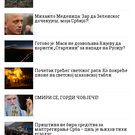
Михаило Меденица: Зар да Зеленског
дочекујеш, моја Србијо?!
Готово је: Маск не дозвољава Кијеву да
користи „Старлинк“ за нападе на Русију?
Почетак трећег светског рата: Ко покреће
пионе на светској шаховској табли
СМИРИ СЕ, ГОРДИ ЧОВЈЕЧЕ!
Приштина не бира средства за
малтретирање Срба – циљ је њихов тихи
егзодус