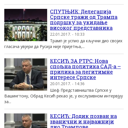
СПУТЊИК: Делегација
Српске тражи од Трампа
подршку за укидање
високог представника
22.01.2017. - 10:33
Трамп је успио да кључни дио својих
гласача увјери да Русија није пријетња,...
КЕСИЋ ЗА РТРС: Нова
спољна политика САД-а –
прилика за легитимне
интересе Српске
20.01.2017. - 14:36
Шеф Представништва Српске у
Вашингтону, Обрад Кесић рекао је, у екслузивном интервјуу
за...
КЕСИЋ: Додик позван на
званични и најважнији
дио Трампове