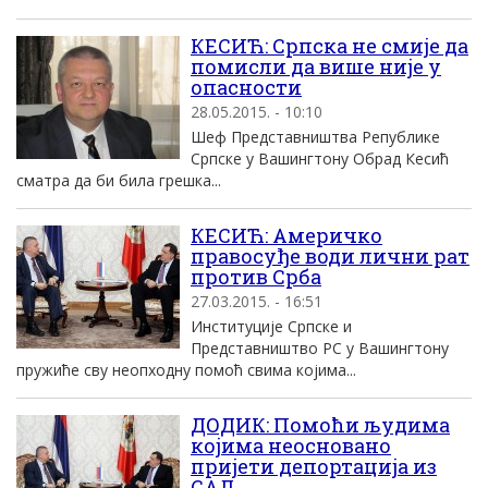
КЕСИЋ: Српска не смије да
помисли да више није у
опасности
28.05.2015. - 10:10
Шеф Представништва Републике
Српске у Вашингтону Обрад Кесић
сматра да би била грешка...
КЕСИЋ: Америчко
правосуђе води лични рат
против Срба
27.03.2015. - 16:51
Институције Српске и
Представништво РС у Вашингтону
пружиће сву неопходну помоћ свима којима...
ДОДИК: Помоћи људима
којима неосновано
пријети депортација из
САД