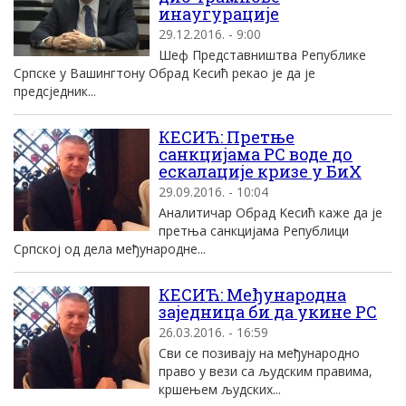
инаугурације
29.12.2016. - 9:00
Шеф Представништва Републике
Српске у Вашингтону Обрад Кесић рекао је да је
предсједник...
КЕСИЋ: Претње
санкцијама РС воде до
ескалације кризе у БиХ
29.09.2016. - 10:04
Aналитичар Oбрад Kесић каже да jе
претња санкциjама Републици
Српскоj од дела међународне...
КЕСИЋ: Међународна
заједница би да укине РС
26.03.2016. - 16:59
Сви се позивају на међународно
право у вези са људским правима,
кршењем људских...