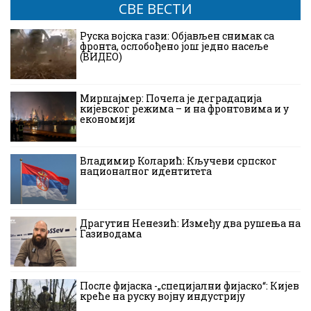
СВЕ ВЕСТИ
Руска војска гази: Објављен снимак са
фронта, ослобођено још једно насеље
(ВИДЕО)
Миршајмер: Почела је деградација
кијевског режима – и на фронтовима и у
економији
Владимир Коларић: Кључеви српског
националног идентитета
Драгутин Ненезић: Између два рушења на
Газиводама
После фијаска -„специјални фијаско“: Кијев
креће на руску војну индустрију