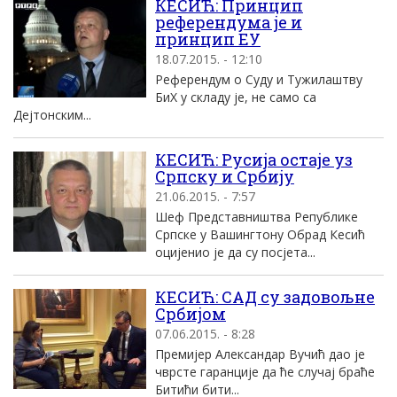
КЕСИЋ: Принцип
референдума је и
принцип ЕУ
18.07.2015. - 12:10
Референдум о Суду и Тужилаштву
БиХ у складу је, не само са
Дејтонским...
КЕСИЋ: Русија остаје уз
Српску и Србију
21.06.2015. - 7:57
Шеф Представништва Републике
Српске у Вашингтону Обрад Кесић
оцијенио је да су посјета...
КЕСИЋ: САД су задовољне
Србијом
07.06.2015. - 8:28
Премијер Александар Вучић дао је
чврсте гаранције да ће случај браће
Битићи бити...