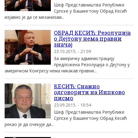
Шеф Представништва Републике
Српске у Вашингтону Обрад Кесић
изјавио је да се механизам...
ОБРАД КЕСИЋ: Резолуција
о Дејтону нема правни
значај
23.10.2015. - 21:09
За америчку администрацију
предложена Резолуција о Дејтону у
америчком Конгресу нема никакав правни...
КЕСИЋ: Снажно
одговорити на Инцково
писмо
23.09.2015. - 10:54
Шеф Представништва Републике
Српске у Вашингтону Обрад Кесић
рекао је да очекује да...