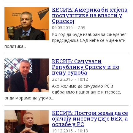
КЕСИЋ: Америка би хтјела
послушнике на власти у
Српској
06.03.2016. - 7:59
Ко год да буде изабран за сљедећег
предсједника САД неће се мијењати
политика...
КЕСИЋ: Сачувати
Републику Српску и по
цену сукоба
22.12.2015. - 10:12
Ако желимо да сачувамо РС и
одбранимо националне интересе,
онда морамо да уђемо...
КЕСИЋ: Постоји жеља да се
ојачају институције БиХ, а
ослабе у РС
19.12.2015. - 10:13