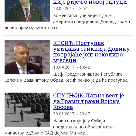
није ријеч о новој одлуци
23.06.2017. - 8:54
Коментаришући вијест да је
амерички предсједник Доналд Трамп
донио прву одлуку која се...
КЕСИЋ: Поступак
укидања санкција Додику
потрајаће још неколико
мјесеци
10.04.2017. - 10:42
Шеф Представништва Републике
Српске у Вашингтону Обрад Кесић рекао је да ће поступак...
СПУТЊИК: Лажна вест је
да Трамп тражи Војску
Косова
30.01.2017. - 20:47
Начин на који је у Србији
представљено образложење
министра одбране САД Џејмса Матиса...