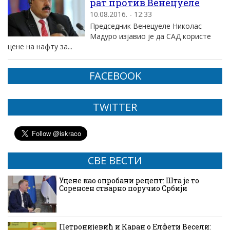
рат против Венецуеле
10.08.2016. - 12:33
Председник Венецуеле Николас
Мадуро изјавио је да САД користе
цене на нафту за...
FACEBOOK
TWITTER
СВЕ ВЕСТИ
Уцене као опробани рецепт: Шта је то
Соренсен стварно поручио Србији
Петронијевић и Каран о Елфети Весели: