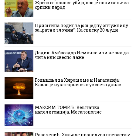
Жртва се поново убија, ово је понижење за
српски народ
Приштина подигла још једну оптужницу
за „ратни злочин“: На списку 20 људи
Додик: Амбасадор Немачке или не зна да
чита или свесно лаже
Годишњица Хирошиме и Нагасакија:
Какав је нуклеарни статус света данас
МАКСИМ ТОМИЋ: Вештачка
интелигенција, Мегалополис
Ракочевић: Хиљаде процедура прерастају