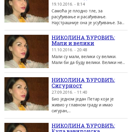
19.10.2016. - 8:14
Самоћа је плодно тле, за
расуђивање и расађивање.
Најстрашније она је усуђивање. За...
НИКОЛИНА ЂУРОВИЋ:
Мали и велики
11.10.2016. - 20:48
Мали су мали, велики су велики.
Мали би да буду велики. Велики не...
НИКОЛИНА ЂУРОВИЋ:
Сигурност
27.09.2016. - 11:40
Био једном један Петар који је
живио у главном граду и имао
сигуран,...
НИКОЛИНА ЂУРОВИЋ:
Кула вавилонска