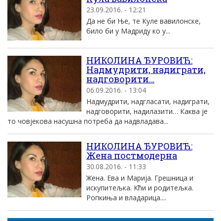
23.09.2016. - 12:21
Да не би Ње, те Куле вавилонске,
било би у Мадриду ко у...
НИКОЛИНА ЂУРОВИЋ:
Надмудрити, надиграти,
надговорити…
06.09.2016. - 13:04
Надмудрити, надгласати, надиграти,
надговорити, надилазити… Каква је
то човјекова насушна потреба да надвладава...
НИКОЛИНА ЂУРОВИЋ:
Жена постмодерна
30.08.2016. - 11:33
Жена. Ева и Марија. Грешница и
искупитељка. Кћи и родитељка.
Ропкиња и владарица....