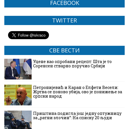
FACEBOOK
TWITTER
СВЕ ВЕСТИ
Уцене као опробани рецепт: Шта је то
Соренсен стварно поручио Србији
Петронијевић и Каран о Елфети Весели:
Жртва се поново убија, ово је понижење за
српски народ
Приштина подигла још једну оптужницу
за „ратни злочин“: На списку 20 људи