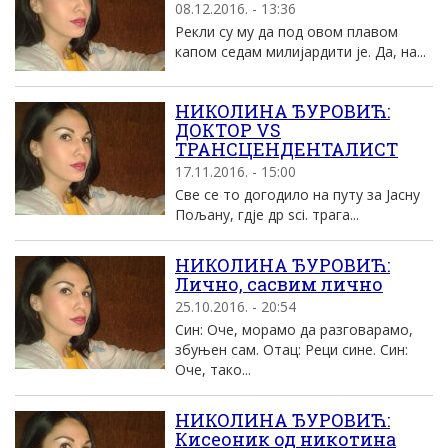
08.12.2016. - 13:36
Рекли су му да под овом плавом
капом седам милијардити је. Да, на...
НИКОЛИНА ЂУРОВИЋ:
ДОКТОР VS
ТРАНСЦЕНДЕНТАЛИСТ
17.11.2016. - 15:00
Све се то догодило на путу за Јасну
Пољану, гдје др sci. трага...
НИКОЛИНА ЂУРОВИЋ:
Лично, сасвим лично
25.10.2016. - 20:54
Син: Оче, морамо да разговарамо,
збуњен сам. Отац: Реци сине. Син:
Оче, тако...
НИКОЛИНА ЂУРОВИЋ:
Кисеоник од никотина