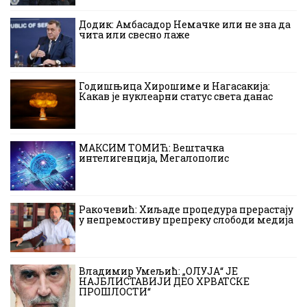
Додик: Амбасадор Немачке или не зна да
чита или свесно лаже
Годишњица Хирошиме и Нагасакија:
Какав је нуклеарни статус света данас
МАКСИМ ТОМИЋ: Вештачка
интелигенција, Мегалополис
Ракочевић: Хиљаде процедура прерастају
у непремостиву препреку слободи медија
Владимир Умељић: „ОЛУЈА“ ЈЕ
НАЈБЛИСТАВИЈИ ДЕО ХРВАТСКЕ
ПРОШЛОСТИ“