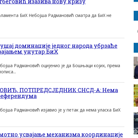
беговић изазива нову кризу
рламента БиХ Небојша Радмановић сматра да БиХ не
ај доминације једног народа убрзаће
двајањем унутар БиХ
бојша Радмановић оцијенио је да Бошњаци којих, према
писа...
ВИЋ, ПОТПРЕДСЈЕДНИК СНСД-А: Нема
 референдума
ојша Радмановић изјавио је у петак да нема уласка БиХ
отно усвајање механизма координације