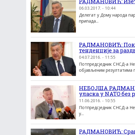
РАДМАНОВИЋ: Изет
06.03.2017. - 10:44
Делегат у Дому народа па
припада...
РАДМАНОВИЋ: Покуш
тенденције за раз
04.07.2016. - 11:55
Потпредсједник СНСД-а Не
објављеним резултатима по
НЕБОЈША РАДМАНО
уласка у NATO без
11.06.2016. - 10:55
Потпредсједник СНСД-а Неб
у...
РАДМАНОВИЋ: Срам