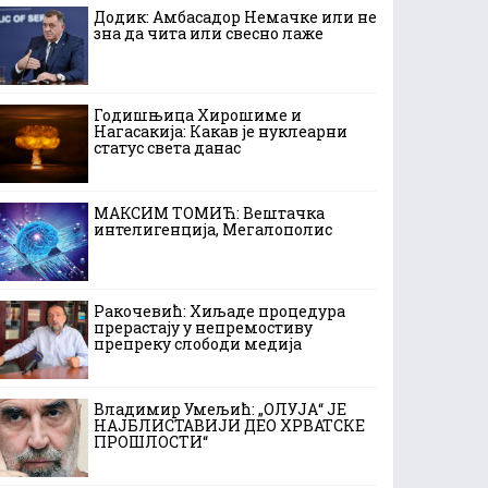
Додик: Амбасадор Немачке или не
зна да чита или свесно лаже
Годишњица Хирошиме и
Нагасакија: Какав је нуклеарни
статус света данас
МАКСИМ ТОМИЋ: Вештачка
интелигенција, Мегалополис
Ракочевић: Хиљаде процедура
прерастају у непремостиву
препреку слободи медија
Владимир Умељић: „ОЛУЈА“ ЈЕ
НАЈБЛИСТАВИЈИ ДЕО ХРВАТСКЕ
ПРОШЛОСТИ“