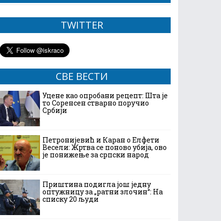
TWITTER
СВЕ ВЕСТИ
Уцене као опробани рецепт: Шта је
то Соренсен стварно поручио
Србији
Петронијевић и Каран о Елфети
Весели: Жртва се поново убија, ово
је понижење за српски народ
Приштина подигла још једну
оптужницу за „ратни злочин“: На
списку 20 људи