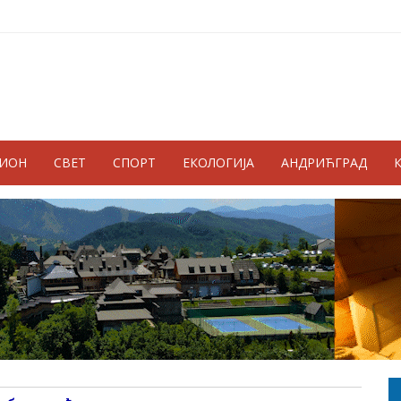
ГИОН
СВЕТ
СПОРТ
ЕКОЛОГИЈА
АНДРИЋГРАД