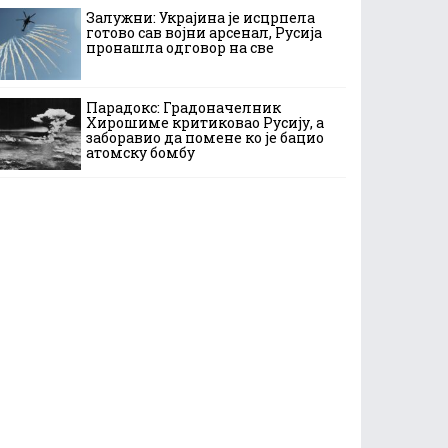
Залужни: Украјина је исцрпела
готово сав војни арсенал, Русија
пронашла одговор на све
Парадокс: Градоначелник
Хирошиме критиковао Русију, а
заборавио да помене ко је бацио
атомску бомбу