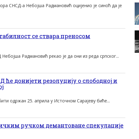
ора СНСД-а Небојша Радмановић оцијенио је синоћ да је
абилност се ствара преносом
Небојша Радмановић рекао је да они из реда српског...
ће донијети резолуцију о слободној и
ој
бити одржан 25. априла у Источном Сарајеву биће...
ичким ручком демантоване спекулације