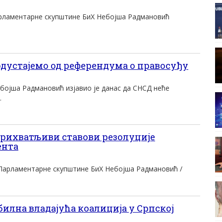
арламентарне скупштине БиХ Небојша Радмановић
устајемо од референдума о правосуђу
бојша Радмановић изјавио је данас да СНСД неће
.
ихватљиви ставови резолуције
ента
 Парламентарне скупштине БиХ Небојша Радмановић /
лна владајућа коалиција у Српској