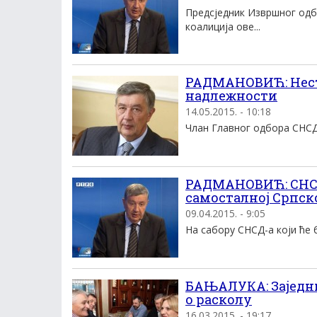
Предсједник Извршног одб
коалиција ове...
РАДМАНОВИЋ: Нест
надлежности
14.05.2015. - 10:18
Члан Главног одбора СНСД 
РАДМАНОВИЋ: СНСД 
самосталној Српск
09.04.2015. - 9:05
На сабору СНСД-а који ће 
БАЊАЛУКА: Заједн
о расколу
16.03.2015. - 19:17