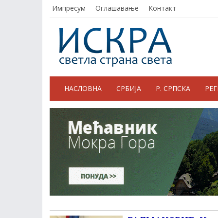
Импресум
Оглашавање
Контакт
НАСЛОВНА
СРБИЈА
Р. СРПСКА
РЕ