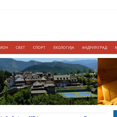
ГИОН
СВЕТ
СПОРТ
ЕКОЛОГИЈА
АНДРИЋГРАД