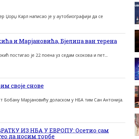
р Џорџ Карл написао је у аутобиографији да се
окића и Mарjановића, Бjелица ван терена
ић постигао jе 22 поена уз седам скокова и пет...
м своје снове
ст Бобану Марјановићу доласком у НБА тим Сан Антонија.
РАТКУ ИЗ НБА У ЕВРОПУ: Осетио сам
тео да носим торбе