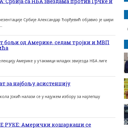
 Србија са НБА звездама против Грчке и
езентације Србије Александар Ђорђевић објавио је шири
..
т бољи од Америке, седам тројки и МВП
ића
селекцију Америке у утакмици младих звијезда НБА лиге
т за најбољу асистенцију
ола Јокић налази се у најужем избору за најлепшу
 РУКЕ: Амерички кошаркаши се