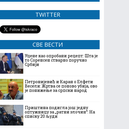
TWITTER
СВЕ ВЕСТИ
Уцене као опробани рецепт: Шта је
то Соренсен стварно поручио
Србији
Петронијевић и Каран о Елфети
Весели: Жртва се поново убија, ово
је понижење за српски народ
Приштина подигла још једну
оптужницу за „ратни злочин“: На
списку 20 људи