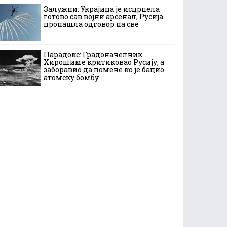
Залужни: Украјина је исцрпела
готово сав војни арсенал, Русија
пронашла одговор на све
Парадокс: Градоначелник
Хирошиме критиковао Русију, а
заборавио да помене ко је бацио
атомску бомбу