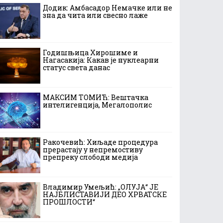
Додик: Амбасадор Немачке или не
зна да чита или свесно лаже
Годишњица Хирошиме и
Нагасакија: Какав је нуклеарни
статус света данас
МАКСИМ ТОМИЋ: Вештачка
интелигенција, Мегалополис
Ракочевић: Хиљаде процедура
прерастају у непремостиву
препреку слободи медија
Владимир Умељић: „ОЛУЈА“ ЈЕ
НАЈБЛИСТАВИЈИ ДЕО ХРВАТСКЕ
ПРОШЛОСТИ“