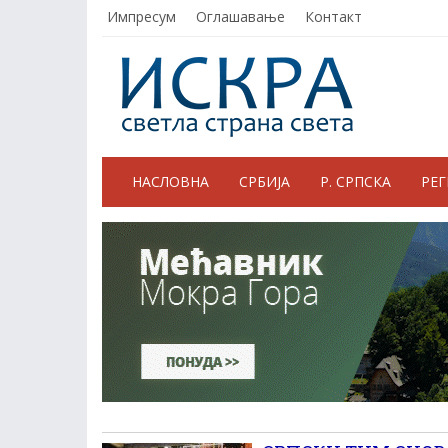
Импресум
Оглашавање
Контакт
НАСЛОВНА
СРБИЈА
Р. СРПСКА
РЕ