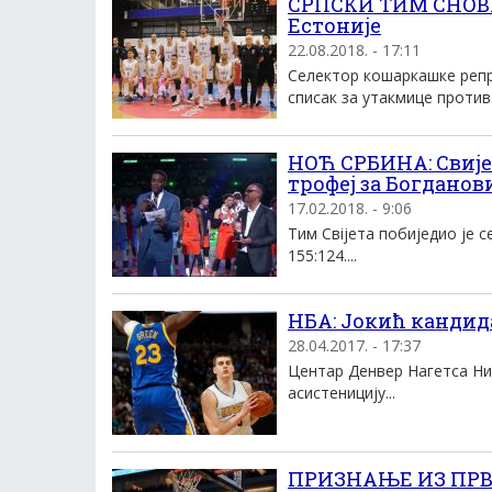
СРПСКИ ТИМ СНОВА:
Естоније
22.08.2018. - 17:11
Селектор кошаркашке репр
списак за утакмице против.
НОЋ СРБИНА: Свије
трофеј за Богданов
17.02.2018. - 9:06
Тим Свijета побиједио је 
155:124....
НБА: Јокић кандида
28.04.2017. - 17:37
Центар Денвер Нагетса Ник
асистеницију...
ПРИЗНАЊЕ ИЗ ПРВЕ