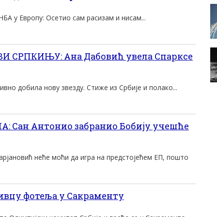
НБА у Европу: Осетио сам расизам и нисам...
И СРПКИЊУ: Ана Дабовић увела Спарксе
ивно добила нову звезду. Стиже из Србије и полако...
: Сан Антонио забранио Бобију учешће
рјановић неће моћи да игра на предстојећем ЕП, пошто
ивцу фотеља у Сакраменту