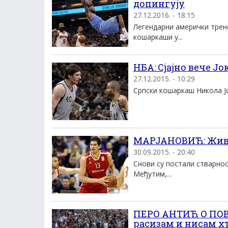
допингују
27.12.2016. - 18:15
Легендарни амерички трене
кошаркаши у...
НБA: Сjаjно вече J
27.12.2015. - 10:29
Српски кошаркаш Никола Jок
МАРЈАНОВИЋ: Живи
30.09.2015. - 20:40
Снови су постали стварно
Међутим,...
ПЕРО АНТИЋ О ПОВ
расизам и нисам х