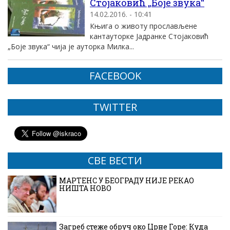
Стојаковић „Боје звука“
14.02.2016. - 10:41
Књига о животу прослављене
кантауторке Јадранке Стојаковић
„Боје звука“ чија је ауторка Милка...
FACEBOOK
TWITTER
СВЕ ВЕСТИ
МАРТЕНС У БЕОГРАДУ НИЈЕ РЕКАО
НИШТА НОВО
Загреб стеже обруч око Црне Горе: Куда