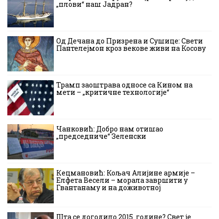
„плови“ наш Јадран?
Од Дечана до Призрена и Сушице: Свети
Пантелејмон кроз векове живи на Косову
Трамп заоштрава односе са Кином на
мети – „критичне технологије“
Чанковић: Добро нам отишао
„председниче“ Зеленски
Кецмановић: Кољач Алијине армије –
Елфета Весели – морала завршити у
Гвантанаму и на доживотној
Шта се догодило 2015. године? Свет је