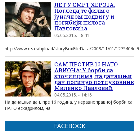
ЛЕТ У СМРТ ХЕРОЈА:
Погледајте филм о
јуначком подвигу и
погибији пилота
Павловића
05.05.2015. - 8:41
http://www.rts.rs/upload/storyBoxFileData/2008/11/01/127540/le
САМ ПРОТИВ 16 НАТО
АВИОНА: У борби са
злочинцима, на данашњи
дан погинуо потпуковник
Миленко Павловић
04.05.2015. - 14:16
На данашњи дан, пре 16 година, у неравноправној борби са
НАТО ескадрилом, на...
FACEBOOK