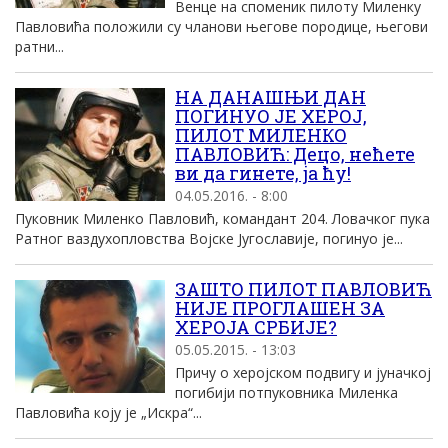
Венце на споменик пилоту Миленку
Павловића положили су чланови његове породице, његови
ратни...
НА ДАНАШЊИ ДАН
ПОГИНУО ЈЕ ХЕРОЈ,
ПИЛОТ МИЛЕНКО
ПАВЛОВИЋ: Децо, нећете
ви да гинете, ја ћу!
04.05.2016. - 8:00
Пуковник Миленко Павловић, командант 204. Ловачког пука
Ратног ваздухопловства Војске Југославије, погинуо је...
ЗАШТО ПИЛОТ ПАВЛОВИЋ
НИЈЕ ПРОГЛАШЕН ЗА
ХЕРОЈА СРБИЈЕ?
05.05.2015. - 13:03
Причу о херојском подвигу и јуначкој
погибији потпуковника Миленка
Павловића коју је „Искра“...