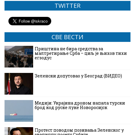
TWITTER
СВЕ ВЕСТИ
Приштина не бира средства за
малтретирање Срба – циљ је њихов тихи
егзодус
Зеленски допутовао у Београд (ВИДЕО)
Медији: Украјина дроном напала турски
брод код руске луке Новоросијск
Протест поводом позивања Зеленског у
званичну посету Србији