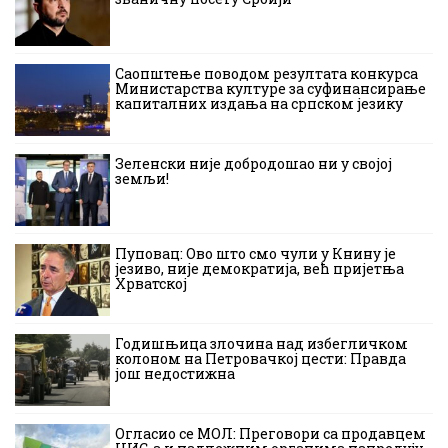
Саопштење поводом резултата конкурса
Министарства културе за суфинансирање
капиталних издања на српском језику
Зеленски није добродошао ни у својој
земљи!
Пуповац: Ово што смо чули у Книну је
језиво, није демократија, већ пријетња
Хрватској
Годишњица злочина над избегличком
колоном на Петровачкој цести: Правда
још недостижна
Огласио се МОЛ: Преговори са продавцем