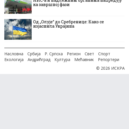
НИС-а и надлежним органима напредују
ка завршној фази
Од „Олује“ до Сребренице: Како се
изјаснила Украјина
Насловна
Србија
Р. Српска
Регион
Свет
Спорт
Екологија
Андрићград
Култура
Мећавник
Репортери
© 2026 ИСКРА