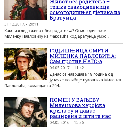
Живот без родитеља –
тешка свакодневница
осмогодишњег дјечака из
Братунца
31.12.2017. - 20:11
Како изгледа живот без родитеља? Осмогодишњем
Миленку Павловићу из Факовића код Братунца умро...
ГОДИШЊИЦА СМРТИ
МИЛЕНКА ПАВЛОВИЋА:
Сам против НАТО-а
04.05.2017. - 11:42
Данас се навршава 18 година од
јуначке погибије пуковника Миленка
Павловића, команданта 204....
ПОМЕН У ВАЉЕВУ:
Миленкова херојска
крила су и данас
раширена и штите нас
04.05.2016. - 15:36