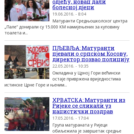
одјећу, новац дали
болесној дјеци
19.06.2016. - 8:04
Матуранти Средњошколског центра
„Пале“ донирали су 15.000 КМ намијењених за куповину
тоалета и...
ПЉЕВЉА: Матуранти
пјевали о српском Косову,
директор позвао полицију
22.05.2016. - 10:35
Омладина у Црној Гори већински
остаје привржена вриједностима
истинске Црне Горе и њеним...
ХРВАТСКА: Матуранти из
Ријеке се сликали уз
нацистички поздрав
17.05.2016. - 17:04
Група матураната у Ријеци
обиљежила је завршетак средње