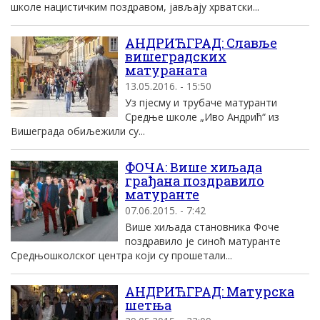
школе нацистичким поздравом, јављају хрватски...
АНДРИЋГРАД: Славље
вишеградских
матураната
13.05.2016. - 15:50
Уз пјесму и трубаче матуранти
Средње школе „Иво Андрић“ из
Вишеграда обиљежили су...
ФОЧА: Више хиљада
грађана поздравило
матуранте
07.06.2015. - 7:42
Више хиљада становника Фоче
поздравило је синоћ матуранте
Средњошколског центра који су прошетали...
АНДРИЋГРАД: Матурска
шетња