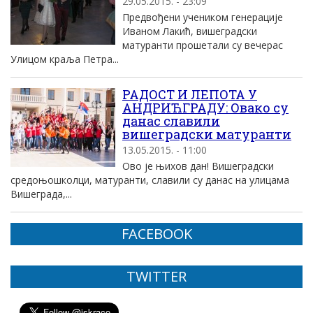
29.05.2015. - 23:09
Предвођени учеником генерације
Иваном Лакић, вишеградски
матуранти прошетали су вечерас
Улицом краља Петра...
РАДОСТ И ЛЕПОТА У
АНДРИЋГРАДУ: Овако су
данас славили
вишеградски матуранти
13.05.2015. - 11:00
Ово је њихов дан! Вишеградски
средоњошколци, матуранти, славили су данас на улицама
Вишеграда,...
FACEBOOK
TWITTER