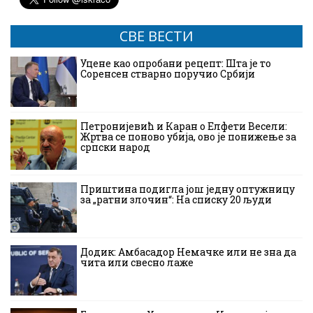
СВЕ ВЕСТИ
Уцене као опробани рецепт: Шта је то
Соренсен стварно поручио Србији
Петронијевић и Каран о Елфети Весели:
Жртва се поново убија, ово је понижење за
српски народ
Приштина подигла још једну оптужницу
за „ратни злочин“: На списку 20 људи
Додик: Амбасадор Немачке или не зна да
чита или свесно лаже