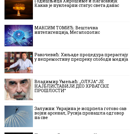
Годишњица Хирошиме и Нагасакија:
Какав је нуклеарни статус света данас
МАКСИМ ТОМИЋ: Вештачка
интелигенција, Мегалополис
Ракочевић: Хиљаде процедура прерастају
у непремостиву препреку слободи медија
Владимир Умељић: „ОЛУЈА“ ЈЕ
НАЈБЛИСТАВИЈИ ДЕО ХРВАТСКЕ
ПРОШЛОСТИ“
Залужни: Украјина је исцрпела готово сав
војни арсенал, Русија пронашла одговор
на све