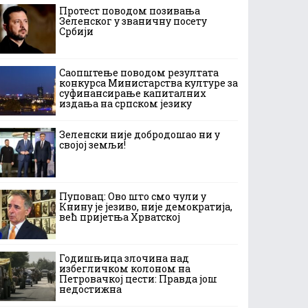
Протест поводом позивања
Зеленског у званичну посету
Србији
Саопштење поводом резултата
конкурса Министарства културе за
суфинансирање капиталних
издања на српском језику
Зеленски није добродошао ни у
својој земљи!
Пуповац: Ово што смо чули у
Книну је језиво, није демократија,
већ пријетња Хрватској
Годишњица злочина над
избегличком колоном на
Петровачкој цести: Правда још
недостижна