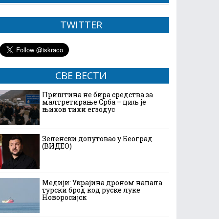
TWITTER
СВЕ ВЕСТИ
Приштина не бира средства за
малтретирање Срба – циљ је
њихов тихи егзодус
Зеленски допутовао у Београд
(ВИДЕО)
Медији: Украјина дроном напала
турски брод код руске луке
Новоросијск