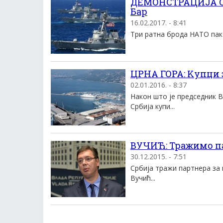
ДЕМОНСТРАЦИЈА СИ
Бар
16.02.2017. - 8:41
Три ратна брода НАТО пакта
ЦРНА ГОРА: Kупци 
02.01.2016. - 8:37
Након што jе председник В
Србиjа купи...
ВУЧИЋ: Тражимо па
30.12.2015. - 7:51
Србија тражи партнера за 
Вучић...