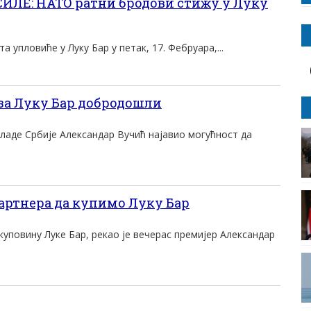
ЛЕ: НАТО ратни бродови стижу у Луку
 упловиће у Луку Бар у петак, 17. Фебруара,...
за Луку Бар добродошли
ладе Србиjе Aлександар Вучић наjавио могућност да
ртнера да купимо Луку Бар
куповину Луке Бар, рекао је вечерас премијер Александар