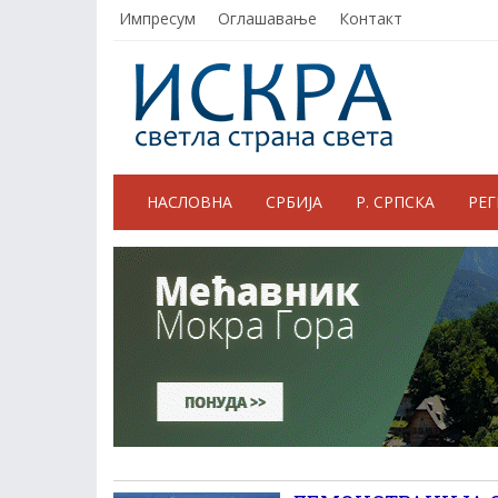
Импресум
Оглашавање
Контакт
НАСЛОВНА
СРБИЈА
Р. СРПСКА
РЕ