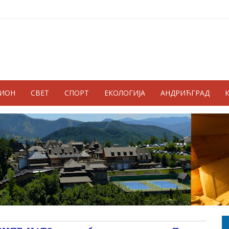
ГИОН
СВЕТ
СПОРТ
ЕКОЛОГИЈА
АНДРИЋГРАД