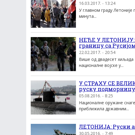
16.03.2017. - 13:24
У главном граду Летоније 
минута...
НЕЋЕ У ЛЕТОНИЈУ: 
границу са Русијо
22.02.2017. - 20:54
Више од двадесет хиљада 
националне војске у...
У СТРАХУ СЕ ВЕЛИК
руску подморниц
05.08.2016. - 8:25
Националне оружане снаге
приближила државним...
ЛЕТОНИЈА: Руски 
30.05.2016. - 7:49