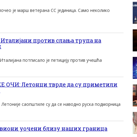
почео је марш ветерана СС јединица. Само неколико
Италијани против слања трупа на
м
Италијана потписало је петицију против учешћа
Е ОЧИ: Летонци тврде да су приметили
у
 Летоније саопштиле су да се наводно руска подморница
авиони уочени близу наших граница