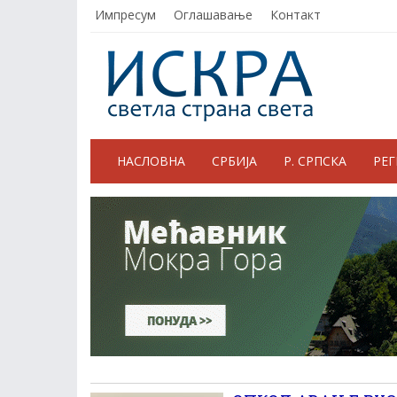
Импресум
Оглашавање
Контакт
НАСЛОВНА
СРБИЈА
Р. СРПСКА
РЕ