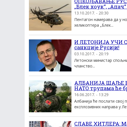
ОПКОЉАВАЊЕ РУСИЈ
„Блек хоук“, „Апач
13.10.2017. - 20:30
Пентагон намерава да у н
хеликоптера „Блек...
И ЛЕТОНИЈА УЧИ СР
санкције Русији!
03.10.2017. - 20:19
Летонски министар спољних
чланство...
АЛБАНИЈА ШАЉЕ В
НАТО трупама ће бр
16.06.2017. - 13:29
Албанија ће послати свој
експлозивних направа у Лет
СЛАВЕ ХИТЛЕРА: М