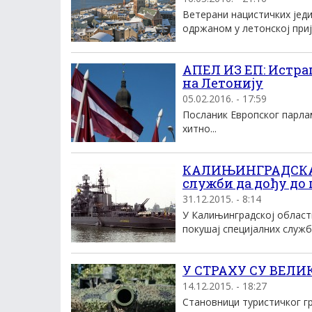
Ветерани нацистичких јед
одржаном у летонској приј
АПЕЛ ИЗ ЕП: Истра
на Летонију
05.02.2016. - 17:59
Посланик Европског парлам
хитно...
КАЛИЊИНГРАДСКА О
служби да дођу до 
31.12.2015. - 8:14
У Калињинградској област
покушај специјалних служби
У СТРАХУ СУ ВЕЛИК
14.12.2015. - 18:27
Становници туристичког гр