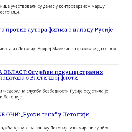
иница учествовали су данас у контроверзном маршу
естоници...
га против аутора филма о нападу Русије
ента из Летоније Андреј Мамикин затражио је да се под
БЛАСТ: Осујећен покушај страних
података о Балтичкој флоти
и Федерална служба безбедности Русије осујетила је
 Летоније...
Е ОЧИ: „Руски тенк“ у Летонији
адића Ајзпуте на западу Летоније узнемирени су због