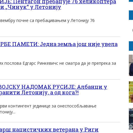
Е: Пентагон пребацује 76 хеликоптера
“ и „Чинук“ у Летонију
овембру почне са пребацивањем у Летонију 76
БЕ ПАМЕТИ: Једна земља још није увела
 послова Едгарс Ринкевичс не сматра да је препрека за
ОЈСКУ НАДОМАК РУСИЈЕ: Албанци у
анити Летонију, а од кога?!
 први контингент јединице за онеспособљавање
онију...
арш нацистичких ветерана у Риги