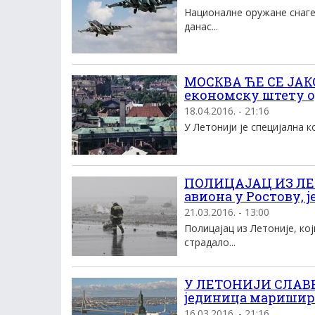
Националне оружане снаге 
данас...
МОСКВА ЋЕ СЕ ЈАК
економску штету од
18.04.2016. - 21:16
У Летонији је специјална к
ПОЛИЦАЈАЦ ИЗ ЛЕТ
авиона у Ростову, 
21.03.2016. - 13:00
Полицајац из Летоније, кој
страдало...
У ЛЕТОНИЈИ СЛАВЕ
јединица маришир
16.03.2016. - 21:16