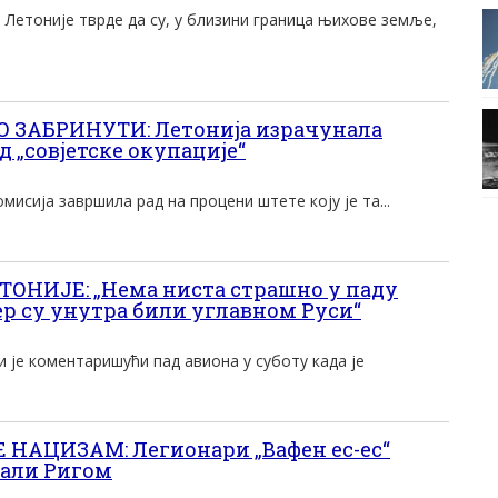
Летониjе тврде да су, у близини граница њихове земље,
О ЗАБРИНУТИ: Летонија израчунала
 „совјетске окупације“
омисија завршила рад на процени штете коју је та...
ОНИЈЕ: „Нема ниста страшно у паду
јер су унутра били углавном Руси“
и је коментаришући пад авиона у суботу када је
 НАЦИЗАМ: Легионари „Вафен ес-ес“
али Ригом