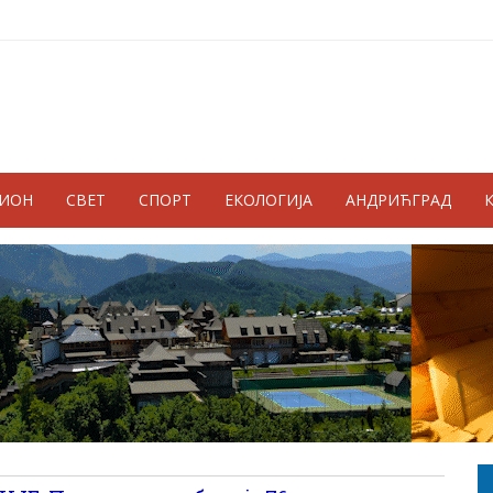
ГИОН
СВЕТ
СПОРТ
ЕКОЛОГИЈА
АНДРИЋГРАД