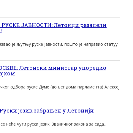
УСКЕ ЈАВНОСТИ: Летонци разапели
!
азвао је љутњу руске јавности, пошто је направио статуу
СКВЕ: Летонски министар упоредио
ајхом
ког одбора руске Думе (доњег дома парламента) Алексеј
ски језик забрањен у Летонији
е неће чути руски језик. Званичног закона за сада...