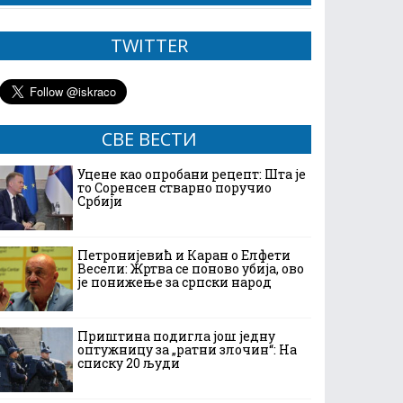
TWITTER
СВЕ ВЕСТИ
Уцене као опробани рецепт: Шта је
то Соренсен стварно поручио
Србији
Петронијевић и Каран о Елфети
Весели: Жртва се поново убија, ово
је понижење за српски народ
Приштина подигла још једну
оптужницу за „ратни злочин“: На
списку 20 људи