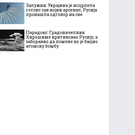
Залужни: Украјина је исцрпела
готово сав војни арсенал, Русија
пронашла одговор на све
Парадокс: Градоначелник
Хирошиме критиковао Русију, а
заборавио да помене ко је бацио
атомску бомбу