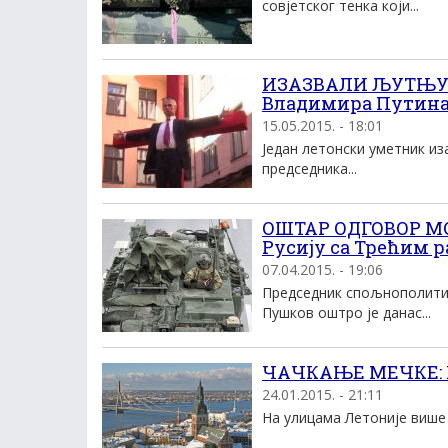
совјетског тенка који...
ИЗАЗВАЛИ ЉУТЊУ Р
Владимира Путина
15.05.2015. - 18:01
Један летонски уметник из
председника...
ОШТАР ОДГОВОР МО
Русију са Трећим р
07.04.2015. - 19:06
Председник спољнополитич
Пушков оштро је данас...
ЧАЧКАЊЕ МЕЧКЕ: Ру
24.01.2015. - 21:11
На улицама Летоније више с