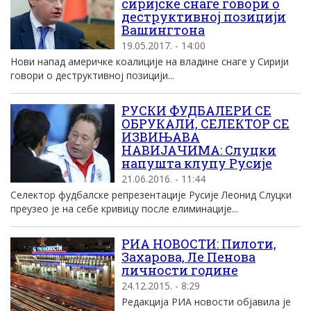
сиријске снаге говори о
деструктивној позицији
Вашингтона
19.05.2017. - 14:00
Нови напад америчке коалиције на владине снаге у Сирији
говори о деструктивној позицији...
РУСКИ ФУДБАЛЕРИ СЕ
ОБРУКАЛИ, СЕЛЕКТОР СЕ
ИЗВИЊАВА
НАВИЈАЧИМА: Слуцки
напушта клупу Русиjе
21.06.2016. - 11:44
Селектор фудбалске репрезентациjе Русиjе Леонид Слуцки
преузео jе на себе кривицу после елиминациjе...
РИА НОВОСТИ: Пилоти,
Захарова, Ле Пенова
личности године
24.12.2015. - 8:29
Редакција РИА новости објавила је