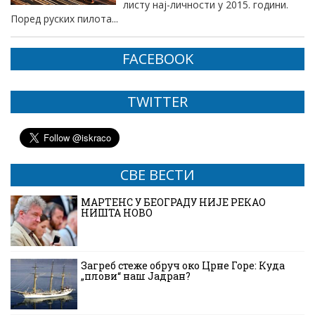
листу нај-личности у 2015. години.
Поред руских пилота...
FACEBOOK
TWITTER
СВЕ ВЕСТИ
МАРТЕНС У БЕОГРАДУ НИЈЕ РЕКАО
НИШТА НОВО
Загреб стеже обруч око Црне Горе: Куда
„плови“ наш Јадран?