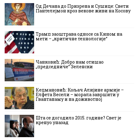
Од Дечана до Призрена и Сушице: Свети
Пантелејмон кроз векове живи на Косову
Трамп заоштрава односе са Кином на
мети – „критичне технологије“
Чанковић: Добро нам отишао
„председниче“ Зеленски
Кецмановић: Кољач Алијине армије –
Елфета Весели – морала завршити у
Гвантанаму и на доживотној
Шта се догодило 2015. године? Свет је
кренуо уназад