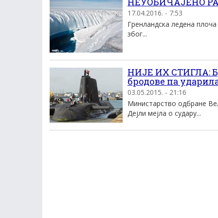
НЕУОБИЧАЈЕНО РАНО
17.04.2016. - 7:53
Гренландска ледена плоча 
због...
НИЈЕ ИХ СТИГЛА: Б
бродове па ударила
03.05.2015. - 21:16
Министарство одбране Вел
Дејли мејла о судару...