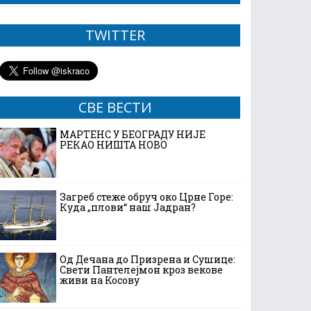
TWITTER
СВЕ ВЕСТИ
МАРТЕНС У БЕОГРАДУ НИЈЕ
РЕКАО НИШТА НОВО
Загреб стеже обруч око Црне Горе:
Куда „плови“ наш Јадран?
Од Дечана до Призрена и Сушице:
Свети Пантелејмон кроз векове
живи на Косову