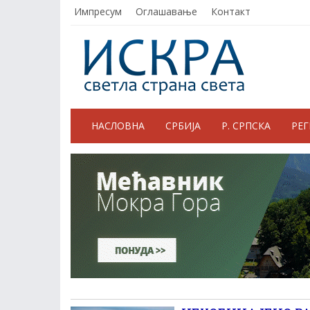
Импресум
Оглашавање
Контакт
НАСЛОВНА
СРБИЈА
Р. СРПСКА
РЕ