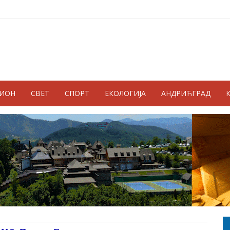
ГИОН
СВЕТ
СПОРТ
ЕКОЛОГИЈА
АНДРИЋГРАД