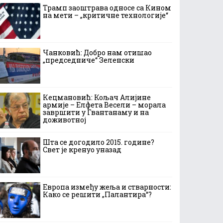
Трамп заоштрава односе са Кином
на мети – „критичне технологије“
Чанковић: Добро нам отишао
„председниче“ Зеленски
Кецмановић: Кољач Алијине
армије – Елфета Весели – морала
завршити у Гвантанаму и на
доживотној
Шта се догодило 2015. године?
Свет је кренуо уназад
Европа између жеља и стварности:
Како се решити „Палантира“?