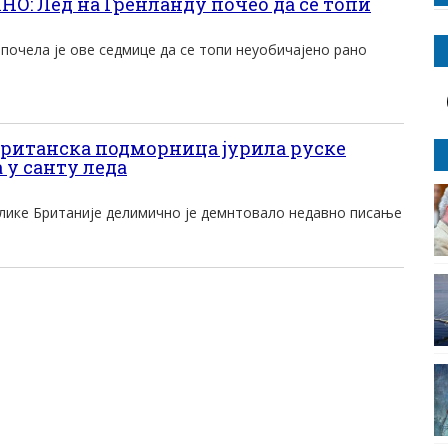
: Лед на Гренланду почео да се топи
почела је ове седмице да се топи неуобичајено рано
ританска подморница јурила руске
 у санту леда
ике Британије делимично је демнтовало недавно писање