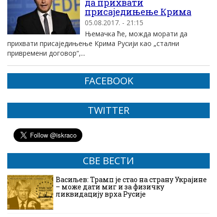
да прихвати
присаједињење Крима
05.08.2017. - 21:15
Њемачка ће, можда морати да
прихвати присаједињење Крима Русији као „стални
привремени договор“,...
FACEBOOK
TWITTER
СВЕ ВЕСТИ
Васиљев: Трамп је стао на страну Украјине
– може дати миг и за физичку
ликвидацију врха Русије