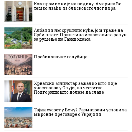
Компромис није на видику: Америка ће
тешко изаћи из блискоисточног вира
Албанци им срушили куће, још траже да
Срби плате: Приштина испоставила рачун
за рушење на Газиводама
Пребиловачке голубице
Хрватски министар зажалио што није
учествовао у Олуји, па честитао
Подгорици што долазе да славе
Тајни сусрет у Бечу? Разматрани услови за
мировне преговоре о Украјини