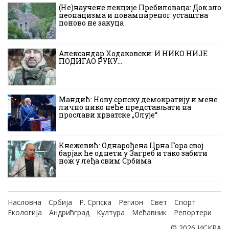
(Не)научене лекције Пребиловаца: Док зло
неонацизма и повампиреног усташтва
поново не закуца
Александар Ходаковски: И НИКО НИЈЕ
ПОДИГАО РУКУ…
Мандић: Нову српску демократију и мене
лично нико неће представљати на
прослави хрватске „Олује“
Кнежевић: Однарођена Црна Гора свој
барјак ће однети у Загреб и тако забити
нож у леђа свим Србима
Насловна
Србија
Р. Српска
Регион
Свет
Спорт
Екологија
Андрићград
Култура
Мећавник
Репортери
© 2026 ИСКРА