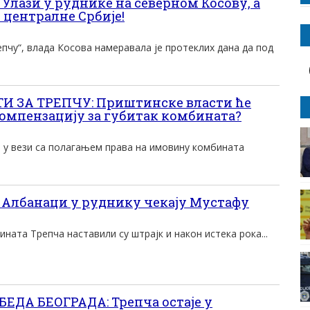
Улази у руднике на северном Косову, а
 централне Србије!
пчу“, влада Косова намеравала је протеклих дана да под
И ЗА ТРЕПЧУ: Приштинске власти ће
омпензацију за губитак комбината?
 у вези са полагањем права на имовину комбината
Албанаци у руднику чекају Мустафу
ината Трепча наставили су штрајк и након истека рока...
ДА БЕОГРАДА: Трепча остаје у