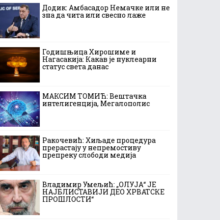
Додик: Амбасадор Немачке или не
зна да чита или свесно лаже
Годишњица Хирошиме и
Нагасакија: Какав је нуклеарни
статус света данас
МАКСИМ ТОМИЋ: Вештачка
интелигенција, Мегалополис
Ракочевић: Хиљаде процедура
прерастају у непремостиву
препреку слободи медија
Владимир Умељић: „ОЛУЈА“ ЈЕ
НАЈБЛИСТАВИЈИ ДЕО ХРВАТСКЕ
ПРОШЛОСТИ“