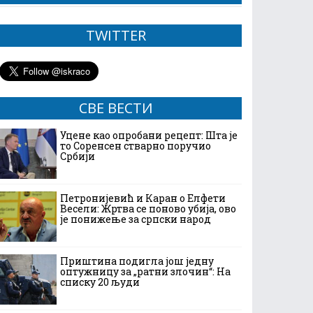
TWITTER
СВЕ ВЕСТИ
Уцене као опробани рецепт: Шта је
то Соренсен стварно поручио
Србији
Петронијевић и Каран о Елфети
Весели: Жртва се поново убија, ово
је понижење за српски народ
Приштина подигла још једну
оптужницу за „ратни злочин“: На
списку 20 људи