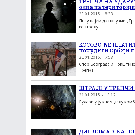
ТРЕПЧА НА УДАРУ: 
окна на територији
23.01.2015. - 8:33
Покушајем да преузме „Тре
контролу...
КОСОВО ЋЕ ПЛАТИТ
понудити Србији к
22.01.2015. - 7:58
Спор Београда и Приштине
Трепча...
ШТРАЈК У ТРЕПЧИ: 
21.01.2015. - 18:12
Рудари у јужном делу комб
ДИПЛОМАТСКА ПОБЕ