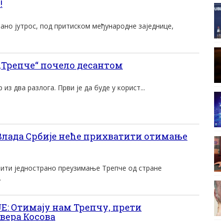
!
рано јутрос, под притиском међународне заједнице,
Трепче“ почело десантом
из два разлога. Први је да буде у корист...
лада Србије неће прихватити отимање
тити једнострано преузимање Трепче од стране
.
: Отимају нам Трепчу, прети
вера Косова