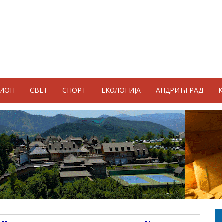
ГИОН
СВЕТ
СПОРТ
ЕКОЛОГИЈА
АНДРИЋГРАД