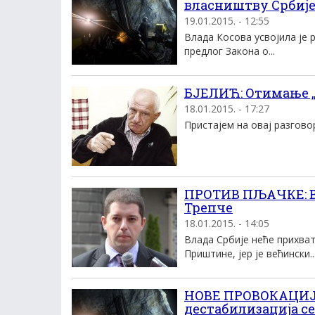
власништву Србије
19.01.2015. - 12:55
Влада Косова усвојила је 
предлог Закона о...
БЈЕЛИЋ: Отимање „
18.01.2015. - 17:27
Пристајем на овај разговор 
ПРОТИВ ПЉАЧКЕ: В
Трепче
18.01.2015. - 14:05
Влада Србије неће прихва
Приштине, јер је већински..
НОВЕ ПРОВОКАЦИЈЕ
дестабилизација се