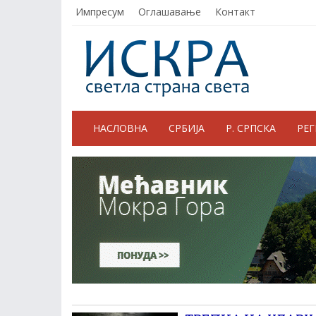
Импресум
Оглашавање
Контакт
НАСЛОВНА
СРБИЈА
Р. СРПСКА
РЕ