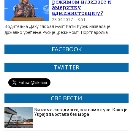
режимом називате и
америчку
администрацију?
28.04.2017. - 8:51
Водитељка „Јаху глобал њуз“ Кати Курук назвала је
државно уређење Русије „режимом“. Портпаролка...
FACEBOOK
TWITTER
СВЕ ВЕСТИ
Ви нама складишта, ми вама луке: Како је
Украјина остала без мора