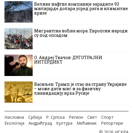
Велике нафтне компаније зарадиле 93
милијарде долара усред рата и климатске
кризе
Мигрантска ноћна мора: Европски народи
су под опсадом
О. Андреј Ткачов: ДУГОТРАЈНИ
ИНТЕРДИКТ
Васиљев: Трамп је стао на страну Украјине
– може дати миг и за физичку
ликвидацију врха Русије
Насловна
Србија
Р. Српска
Регион
Свет
Спорт
Екологија
Андрићград
Култура
Мећавник
Репортери
© 2026 ИСКРА