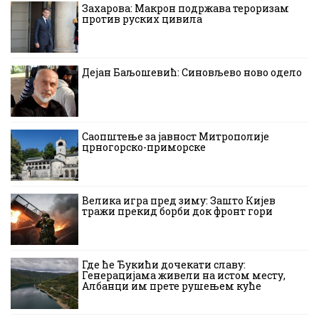
Захарова: Макрон подржава тероризам
против руских цивила
Дејан Баљошевић: Синовљево ново одело
Саопштење за јавност Митрополије
црногорско-приморске
Велика игра пред зиму: Зашто Кијев
тражи прекид борби док фронт гори
Где ће Ђукићи дочекати славу:
Генерацијама живели на истом месту,
Албанци им прете рушењем куће