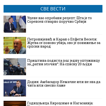
СВЕ ВЕСТИ
Уцене као опробани рецепт: Шта је то
Соренсен стварно поручио Србији
Петронијевић и Каран о Елфети Весели:
Жртва се поново убија, ово је понижење за
српски народ
Приштина подигла још једну оптужницу
за „ратни злочин“: На списку 20 људи
Додик: Амбасадор Немачке или не зна да
чита или свесно лаже
Годишњица Хирошиме и Нагасакија: