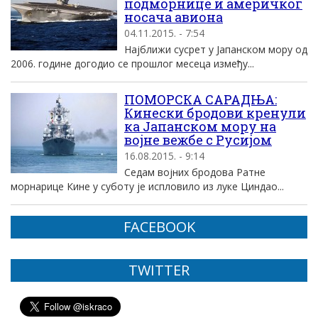
подморнице и америчког
носача авиона
04.11.2015. - 7:54
Најближи сусрет у Јапанском мору од
2006. године догодио се прошлог месеца између...
ПОМОРСКА САРАДЊА:
Кинески бродови кренули
ка Јапанском мору на
војне вежбе с Русијом
16.08.2015. - 9:14
Седам војних бродова Ратне
морнарице Кине у суботу је испловило из луке Циндао...
FACEBOOK
TWITTER