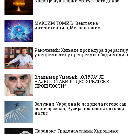
Какав је нуклеарни статус света данас
МАКСИМ ТОМИЋ: Вештачка
интелигенција, Мегалополис
Ракочевић: Хиљаде процедура прерастају
у непремостиву препреку слободи медија
Владимир Умељић: „ОЛУЈА“ ЈЕ
НАЈБЛИСТАВИЈИ ДЕО ХРВАТСКЕ
ПРОШЛОСТИ“
Залужни: Украјина је исцрпела готово сав
војни арсенал, Русија пронашла одговор
на све
Парадокс: Градоначелник Хирошиме