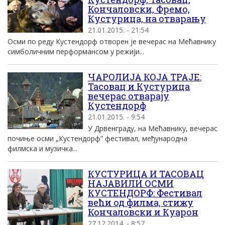
Кончаловски, Фремо,
Кустурица, на отварању
21.01.2015. - 21:54
Осми по реду Кустендорф отворен је вечерас на Мећавнику
симболичним перформансом у режији...
ЧАРОЛИЈА КОЈА ТРАЈЕ:
Тасовац и Кустурица
вечерас отварају
Кустендорф
21.01.2015. - 9:54
У Дрвенграду, на Мећавнику, вечерас
почиње осми „Кустендорф” фестивал, међународна
филмска и музичка...
КУСТУРИЦА И ТАСОВАЦ
НАЈАВИЛИ ОСМИ
КУСТЕНДОРФ: Фестивал
већи од филма, стижу
Кончаловски и Куарон
27.12.2014. - 8:57