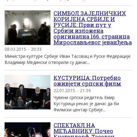
СИМБОЛ ЗАЈЕДНИЧКИХ
КОРИЈЕНА СРБИЈЕ И
РУСИЈЕ: Први пут у
Србији изложена
оригинална 166. страница
Мирослављевог јеванђеља
08.03.2015. - 20:33
Министри културе Србије Иван Тасовац и Руске Федерације
Владимир Медински отворили су данас...
КУСТУРИЦА: Потребно
оживјети српски филм
22.01.2015. - 21:34
Чувени српски редитељ Емир
Кустурица рекао је данас да би
Филмски центар Србије...
СПЕКТАКЛ НА
МЕЋАВНИКУ: Почео
Кустендорф, Тасовац,