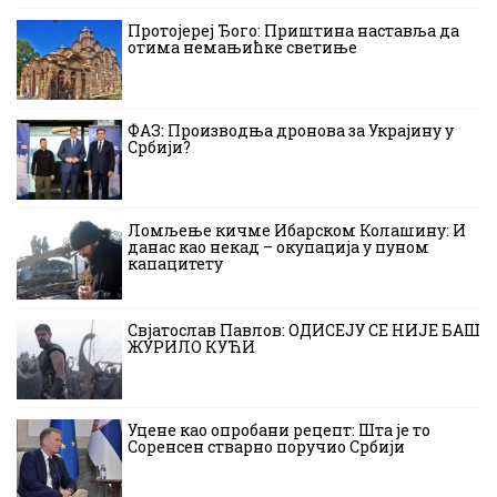
Протојереј Ђого: Приштина наставља да
отима немањићке светиње
ФАЗ: Производња дронова за Украјину у
Србији?
Ломљење кичме Ибарском Колашину: И
данас као некад – окупација у пуном
капацитету
Свјатослав Павлов: ОДИСЕЈУ СЕ НИЈЕ БАШ
ЖУРИЛО КУЋИ
Уцене као опробани рецепт: Шта је то
Соренсен стварно поручио Србији