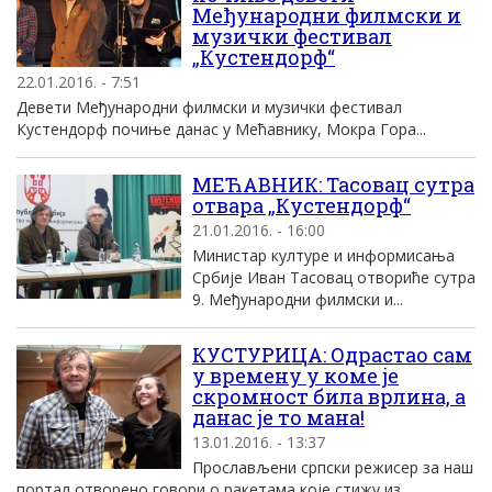
Међународни филмски и
музички фестивал
„Кустендорф“
22.01.2016. - 7:51
Девети Међународни филмски и музички фестивал
Кустендорф почиње данас у Мећавнику, Мокра Гора...
МЕЋАВНИК: Тасовац сутра
отвара „Кустендорф“
21.01.2016. - 16:00
Министар културе и информисања
Србије Иван Тасовац отвориће сутра
9. Међународни филмски и...
КУСТУРИЦА: Одрастао сам
у времену у коме је
скромност била врлина, а
данас је то мана!
13.01.2016. - 13:37
Прослављени српски режисер за наш
портал отворено говори о ракетама које стижу из...