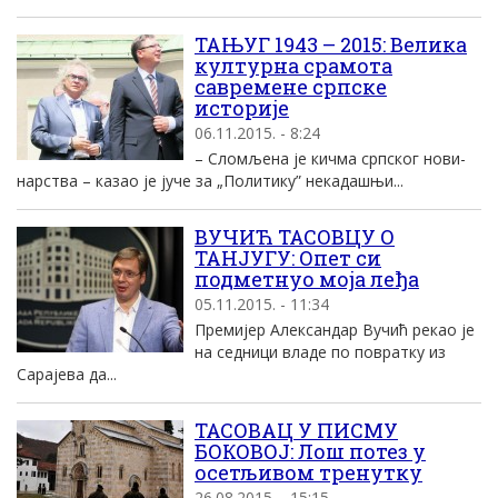
ТАЊУГ 1943 – 2015: Велика
културна срамота
савремене српске
историје
06.11.2015. - 8:24
– Сло­мље­на је кич­ма срп­ског но­ви­
нар­ства – ка­зао је ју­че за „По­ли­ти­ку” не­ка­да­шњи...
ВУЧИЋ ТАСОВЦУ О
ТАНЈУГУ: Опет си
подметнуо моја леђа
05.11.2015. - 11:34
Премијер Александар Вучић рекао је
на седници владе по повратку из
Сарајева да...
ТАСОВАЦ У ПИСМУ
БОКОВОЈ: Лош потез у
осетљивом тренутку
26.08.2015. - 15:15