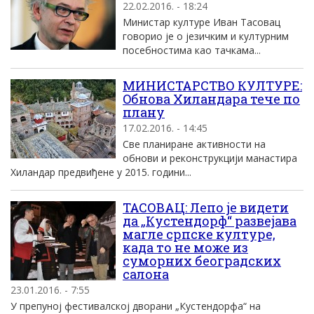
22.02.2016. - 18:24
Министар културе Иван Тасовац
говорио је о језичким и културним
посебностима као тачкама...
MИНИСТАРСТВО КУЛТУРЕ:
Oбнова Хиландара тече по
плану
17.02.2016. - 14:45
Све планиране активности на
обнови и реконструкциjи манастира
Хиландар предвиђене у 2015. години...
ТАСОВАЦ: Лепо је видети
да „Кустендорф“ развејава
магле српске културе,
када то не може из
суморних београдских
салона
23.01.2016. - 7:55
У препуној фестивалској дворани „Кустендорфа“ на