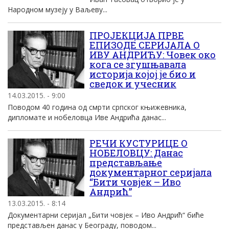
Народном музеју у Ваљеву...
ПРОЈЕКЦИЈА ПРВЕ
ЕПИЗОДЕ СЕРИЈАЛА О
ИВУ АНДРИЋУ: Човек око
кога се згушњавала
историја којој је био и
сведок и учесник
14.03.2015. - 9:00
Поводом 40 година од смрти српског књижевника,
дипломате и нобеловца Иве Андрића данас...
РЕЧИ КУСТУРИЦЕ О
НОБЕЛОВЦУ: Данас
представљање
документарног серијала
“Бити човјек – Иво
Андрић”
13.03.2015. - 8:14
Документарни серијал „Бити човјек – Иво Андрић“ биће
представљен данас у Београду, поводом...