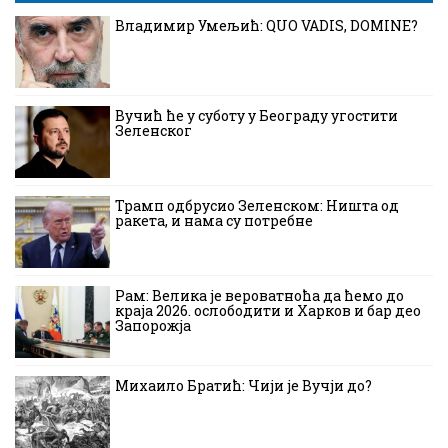
Владимир Умељић: QUO VADIS, DOMINE?
Вучић ће у суботу у Београду угостити
Зеленског
Трамп одбрусио Зеленском: Ништа од
ракета, и нама су потребне
Рам: Велика је вероватноћа да ћемо до
краја 2026. ослободити и Харков и бар део
Запорожја
Михаило Братић: Чији је Вучји до?