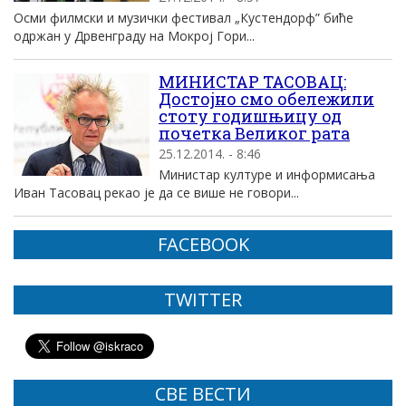
Осми филмски и музички фестивал „Кустендорф” биће
одржан у Дрвенграду на Мокрој Гори...
МИНИСТАР ТАСОВАЦ:
Достојно смо обележили
стоту годишњицу од
почетка Великог рата
25.12.2014. - 8:46
Министар културе и информисања
Иван Тасовац рекао је да се више не говори...
FACEBOOK
TWITTER
СВЕ ВЕСТИ