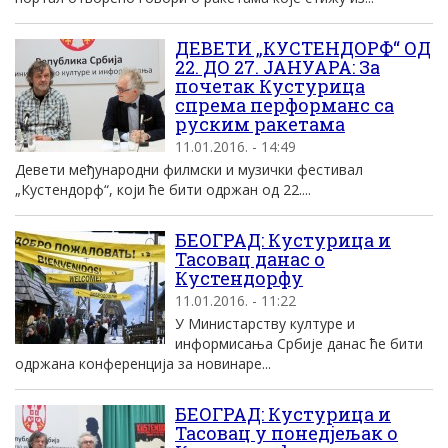
ДЕВЕТИ „КУСТЕНДОРФ“ ОД
22. ДО 27. ЈАНУАРА: За
почетак Кустурица
спрема перформанс са
руским ракетама
11.01.2016. - 14:49
Девети међународни филмски и музички фестивал
„Кустендорф“, који ће бити одржан од 22....
БЕОГРАД: Кустурица и
Тасовац данас о
Кустендорфу
11.01.2016. - 11:22
У Министарству културе и
информисања Србије данас ће бити
одржана конференција за новинаре...
БЕОГРАД: Кустурица и
Тасовац у понедјељак о