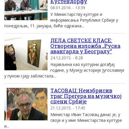
Кустендорфу
08.01.2016. - 13:39
У Министарству културе и
информисања Републике Србије у
понедјељак, 11. јануара, биће одржана...
ДЕЛА СВЕТСКЕ КЛАСЕ:
Отворена изложба „Руска
авангарда у Београду“
24.12.2015. - 8:28
Најављена као културни догађај
године, у Музеју историје Југославије
у пуном сјају заблистала...
TАСОВАЦ: Неизбрисив
траг Прегера на музичкоj
сцени Србиjе
21.12.2015. - 17:45
Mинистар Иван Tасовац данас jе, у
своjе и у име Mинистарства културе
и...