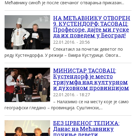
Мећавнику синоћ је после свечаног отварања приказан...
НА МЕЋАВНИКУ ОТВОРЕН
9. КУСТЕНДОРФ; ТАСОВАЦ:
Професоре, дајте ми гуске
да их поведем у Београд!
22.01.2016. - 20:56
Спекатакл за почетак деветог по
реду Кустендорфа. У режији – Емира Кустурице. Овога...
МИНИСТАР ТАСОВАЦ:
Кустендорф је место
тријумфа над културном
и духовном провинцијом
22.01.2016. - 18:27
– Налазимо се на месту које је само
географски гледано – провинција. Суштински,...
БЕЗ ЦРВЕНОГ ТЕПИХА:
Данас на Мећавнику
почиње девети