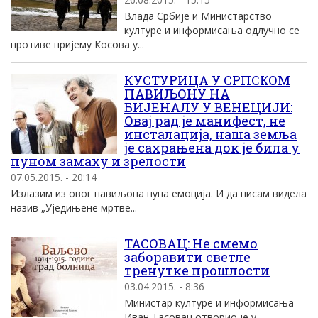
Влада Србије и Министарство
културе и информисања одлучно се
противе пријему Косова у...
КУСТУРИЦА У СРПСКОМ
ПАВИЉОНУ НА
БИЈЕНАЛУ У ВЕНЕЦИЈИ:
Овај рад је манифест, не
инсталација, наша земља
је сахрањена док је била у
пуном замаху и зрелости
07.05.2015. - 20:14
Излазим из овог павиљона пуна емоција. И да нисам видела
назив „Уједињене мртве...
ТАСОВАЦ: Не смемо
заборавити светле
тренутке прошлости
03.04.2015. - 8:36
Министар културе и информисања
Иван Тасовац отворио је у