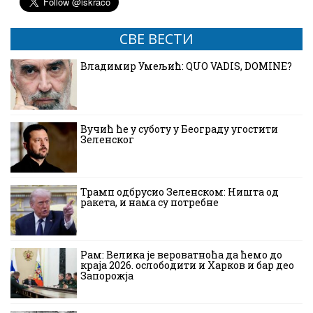
СВЕ ВЕСТИ
Владимир Умељић: QUO VADIS, DOMINE?
Вучић ће у суботу у Београду угостити
Зеленског
Трамп одбрусио Зеленском: Ништа од
ракета, и нама су потребне
Рам: Велика је вероватноћа да ћемо до
краја 2026. ослободити и Харков и бар део
Запорожја