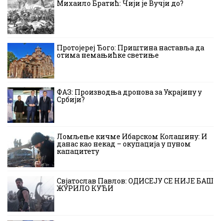
Михаило Братић: Чији је Вучји до?
Протојереј Ђого: Приштина наставља да
отима немањићке светиње
ФАЗ: Производња дронова за Украјину у
Србији?
Ломљење кичме Ибарском Колашину: И
данас као некад – окупација у пуном
капацитету
Свјатослав Павлов: ОДИСЕЈУ СЕ НИЈЕ БАШ
ЖУРИЛО КУЋИ