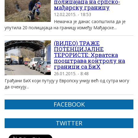
полицајаца на српско-
мађарску границу
12.02.2015. - 18:53
Немачка је данас саопштила да је
упутила 20 полицајаца на границу између Мађарске...
(ВИДЕО) ТРАЖЕ
ПОТЕНЦИЈАЛНЕ
ТЕРОРИСТЕ: Хрватска
пооштрава контролу на
граници са БиХ
26.01.2015. - 8:48
Грађани БиХ који путују у Европску унију већ од сутра могу
да очекују...
FACEBOOK
TWITTER