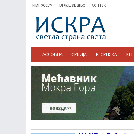
Импресум
Оглашавање
Контакт
НАСЛОВНА
СРБИЈА
Р. СРПСКА
РЕ