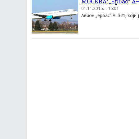
МОСКВА: „Ербас“ А–
01.11.2015. - 16:01
Авион „ербас“ А–321, који је