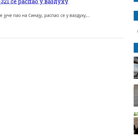
321 се распао у ваздуху
 јуче пао на Синају, распао се у ваздуху,...