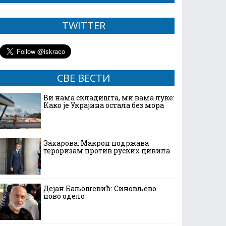
TWITTER
СВЕ ВЕСТИ
Ви нама складишта, ми вама луке:
Како је Украјина остала без мора
Захарова: Макрон подржава
тероризам против руских цивила
Дејан Баљошевић: Синовљево
ново одело