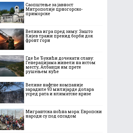
Саопштење за јавност
Митрополије црногорско-
приморске
Велика игра пред зиму: Зашто
Кијев тражи прекид борби док
фронт гори
Где ће Ђукићи дочекати славу:
Генерацијама живели на истом
месту, Албанци им прете
рушењем куће
Велике нафтне компаније
зарадиле 93 милијарде долара
усред рата и климатске кризе
Мигрантска ноћна мора: Европски
народи су под опсадом