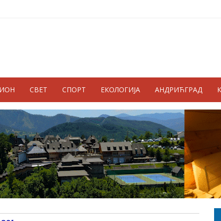
ГИОН
СВЕТ
СПОРТ
ЕКОЛОГИЈА
АНДРИЋГРАД