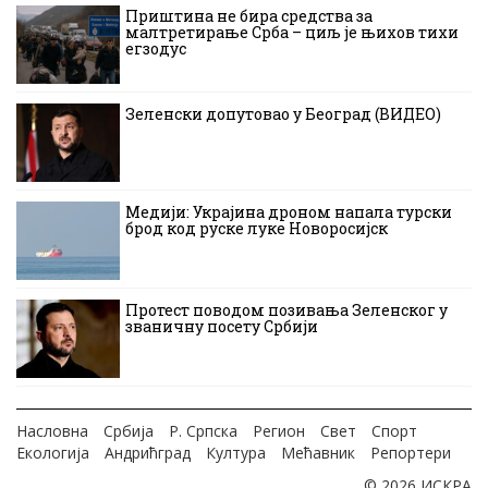
Приштина не бира средства за
малтретирање Срба – циљ је њихов тихи
егзодус
Зеленски допутовао у Београд (ВИДЕО)
Медији: Украјина дроном напала турски
брод код руске луке Новоросијск
Протест поводом позивања Зеленског у
званичну посету Србији
Насловна
Србија
Р. Српска
Регион
Свет
Спорт
Екологија
Андрићград
Култура
Мећавник
Репортери
© 2026 ИСКРА