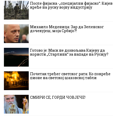
После фијаска -„специјални фијаско“: Кијев
креће на руску војну индустрију
Михаило Меденица: Зар да Зеленског
дочекујеш, моја Србијо?!
Готово је: Маск не дозвољава Кијеву да
користи „Старлинк“ за нападе на Русију?
Почетак трећег светског рата: Ко покреће
пионе на светској шаховској табли
СМИРИ СЕ, ГОРДИ ЧОВЈЕЧЕ!