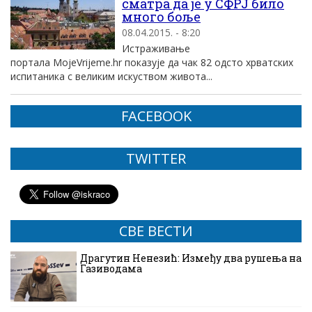
сматра да је у СФРЈ било
много боље
08.04.2015. - 8:20
Истраживање
портала MojeVrijeme.hr показује да чак 82 одсто хрватских
испитаника с великим искуством живота...
FACEBOOK
TWITTER
СВЕ ВЕСТИ
Драгутин Ненезић: Између два рушења на
Газиводама