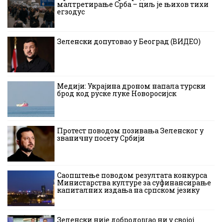
малтретирање Срба – циљ је њихов тихи
егзодус
Зеленски допутовао у Београд (ВИДЕО)
Медији: Украјина дроном напала турски
брод код руске луке Новоросијск
Протест поводом позивања Зеленског у
званичну посету Србији
Саопштење поводом резултата конкурса
Министарства културе за суфинансирање
капиталних издања на српском језику
Зеленски није добродошао ни у својој