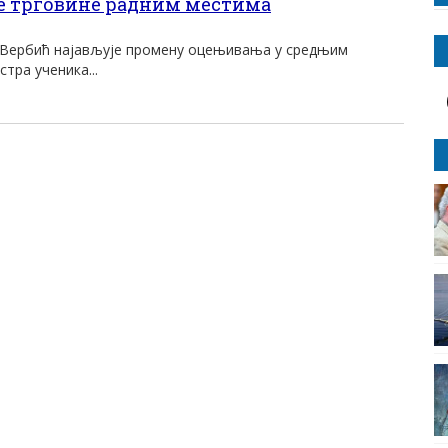
е трговине радним местима
 Вербић најављује промену оцењивања у средњим
тра ученика...