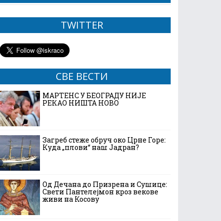
TWITTER
СВЕ ВЕСТИ
МАРТЕНС У БЕОГРАДУ НИЈЕ
РЕКАО НИШТА НОВО
Загреб стеже обруч око Црне Горе:
Куда „плови“ наш Јадран?
Од Дечана до Призрена и Сушице:
Свети Пантелејмон кроз векове
живи на Косову