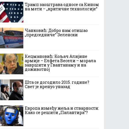
Трамп заоштрава односе са Кином
на мети – „критичне технологије“
Чанковић: Добро нам отишао
„председниче“ Зеленски
Кецмановић: Кољач Алијине
армије – Елфета Весели – морала
завршити у Гвантанаму и на
доживотној
Шта се догодило 2015. године?
Свет је кренуо уназад
Европа између жеља и стварности:
Како се решити „Палантира“?