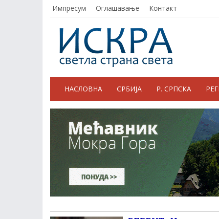
Импресум
Оглашавање
Контакт
НАСЛОВНА
СРБИЈА
Р. СРПСКА
РЕ