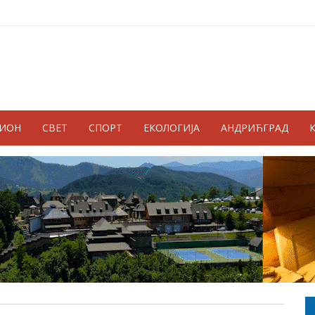
ГИОН
СВЕТ
СПОРТ
ЕКОЛОГИЈА
АНДРИЋГРАД