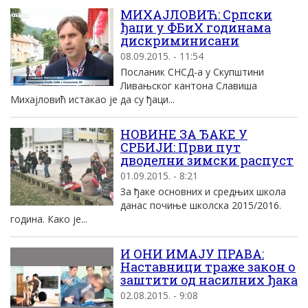
МИХАЈЛОВИЋ: Српски
ђаци у ФБиХ годинама
дискриминисани
08.09.2015. - 11:54
Посланик СНСД-а у Скупштини
Ливањског кантона Славиша
Михајловић истакао је да су ђаци...
НОВИНЕ ЗА ЂАКЕ У
СРБИЈИ: Први пут
дводелни зимски распуст
01.09.2015. - 8:21
За ђаке основних и средњих школа
данас почиње школска 2015/2016.
година. Како је...
И ОНИ ИМАЈУ ПРАВА:
Наставници траже закон о
заштити од насилних ђака
02.08.2015. - 9:08