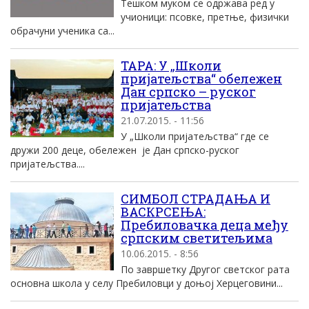
Тешком муком се одржава ред у
учионици: псовке, претње, физички
обрачуни ученика са...
ТАРА: У „Школи
пријатељства“ обележен
Дан српско – руског
пријатељства
21.07.2015. - 11:56
У „Школи пријатељства“ где се
дружи 200 деце, обележен je Дан српско-руског
пријатељства....
СИМБОЛ СТРАДАЊА И
ВАСКРСЕЊА:
Пребиловачка деца међу
српским светитељима
10.06.2015. - 8:56
По завршетку Другог светског рата
основна школа у селу Пребиловци у доњој Херцеговини...