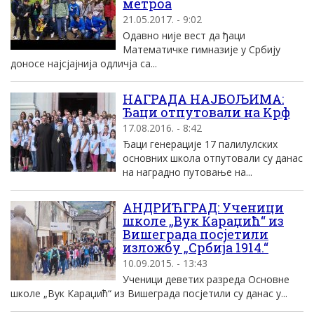
метроа
21.05.2017. - 9:02
Одавно није вест да ђаци
Математичке гимназије у Србију
доносе најсјајнија одличја са...
НАГРАДА НАЈБОЉИМА:
Ђаци отпутовали на Kрф
17.08.2016. - 8:42
Ђаци генерациjе 17 палилулских
основних школа отпутовали су данас
на наградно путовање на...
АНДРИЋГРАД: Ученици
школе „Вук Караџић“ из
Вишеграда посјетили
изложбу „Србија 1914.“
10.09.2015. - 13:43
Ученици деветих разреда Основне
школе „Вук Караџић“ из Вишеграда посјетили су данас у...