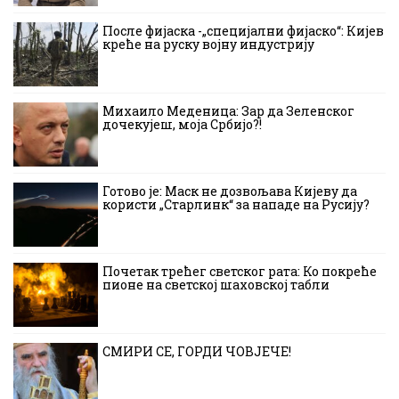
После фијаска -„специјални фијаско“: Кијев
креће на руску војну индустрију
Михаило Меденица: Зар да Зеленског
дочекујеш, моја Србијо?!
Готово је: Маск не дозвољава Кијеву да
користи „Старлинк“ за нападе на Русију?
Почетак трећег светског рата: Ко покреће
пионе на светској шаховској табли
СМИРИ СЕ, ГОРДИ ЧОВЈЕЧЕ!