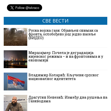
СВЕ ВЕСТИ
Руска војска гази: Објављен снимак са
фронта, ослобођено још једно насеље
(ВИДЕО)
Миршајмер: Почела је деградација
кијевског режима – и на фронтовима и у
економији
Владимир Коларић: Кључеви српског
националног идентитета
Драгутин Ненезић: Између два рушења на
Газиводама