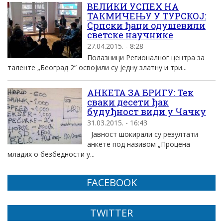
ВЕЛИКИ УСПЕХ НА
ТАКМИЧЕЊУ У ТУРСКОЈ:
Српски ђаци одушевили
светске научнике
27.04.2015. - 8:28
Полазници Регионалног центра за
таленте „Београд 2“ освојили су једну златну и три...
АНКЕТА ЗА БРИГУ: Тек
сваки десети ђак
будуђност види у Чачку
31.03.2015. - 16:43
Јавност шокирали су резултати
анкете под називом „Процена
младих о безбедности у...
FACEBOOK
TWITTER