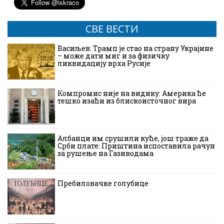
СВЕ ВЕСТИ
Васиљев: Трамп је стао на страну Украјине
– може дати миг и за физичку
ликвидацију врха Русије
Компромис није на видику: Америка ће
тешко изаћи из блискоисточног вира
Албанци им срушили куће, још траже да
Срби плате: Приштина испоставила рачун
за рушење на Газиводама
Пребиловачке голубице