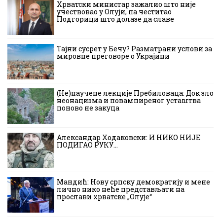
Хрватски министар зажалио што није
учествовао у Олуји, па честитао
Подгорици што долазе да славе
Тајни сусрет у Бечу? Разматрани услови за
мировне преговоре о Украјини
(Не)научене лекције Пребиловаца: Док зло
неонацизма и повампиреног усташтва
поново не закуца
Александар Ходаковски: И НИКО НИЈЕ
ПОДИГАО РУКУ…
Мандић: Нову српску демократију и мене
лично нико неће представљати на
прослави хрватске „Олује“