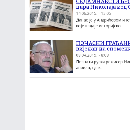
СЕДАМНАЕСТИ БРО
цара Николаја код 
14.06.2015. - 13:05
Данас је у Андрићевом инс
које издаје историјско...
ПОЧАСНИ ГРАЂАНИН
вијенац на спомен
08.04.2015. - 8:08
Познати руски режисер Ник
априла, гдје...