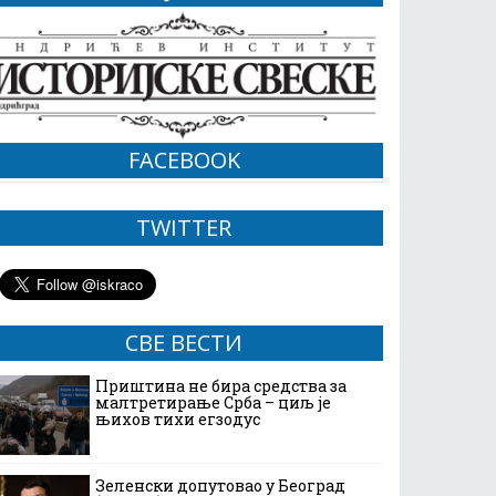
FACEBOOK
TWITTER
СВЕ ВЕСТИ
Приштина не бира средства за
малтретирање Срба – циљ је
њихов тихи егзодус
Зеленски допутовао у Београд