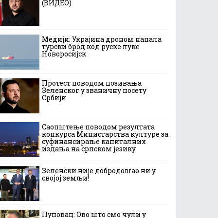
(ВИДЕО)
Медији: Украјина дроном напала
турски брод код руске луке
Новоросијск
Протест поводом позивања
Зеленског у званичну посету
Србији
Саопштење поводом резултата
конкурса Министарства културе за
суфинансирање капиталних
издања на српском језику
Зеленски није добродошао ни у
својој земљи!
Пуповац: Ово што смо чули у