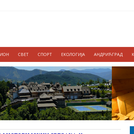
ГИОН
СВЕТ
СПОРТ
ЕКОЛОГИЈА
АНДРИЋГРАД