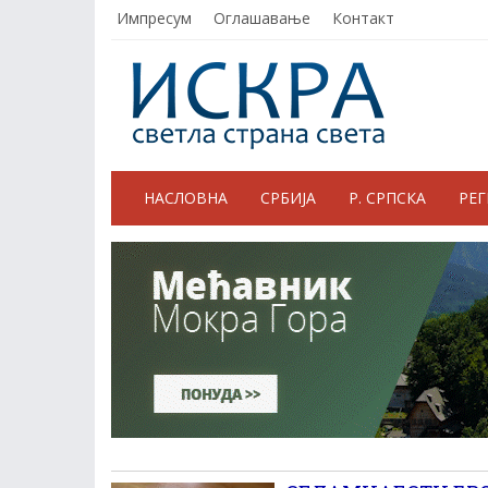
Импресум
Оглашавање
Контакт
НАСЛОВНА
СРБИЈА
Р. СРПСКА
РЕ