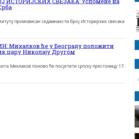
Ј ИСТОРИЈСКИХ СВЕЗАКА: Успомене на
Срба
титуту промовисан седамнаести број Историјских свесака
: Михалков ће у Београду положити
ик цару Николају Другом
ита Михлаков поново ће посјетити српску престоницу 17.