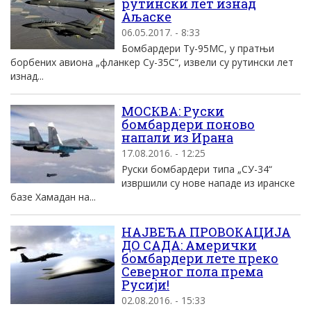
рутински лет изнад
Аљаске
06.05.2017. - 8:33
Бомбардери Ту-95МС, у пратњи
борбених авиона „фланкер Су-35С“, извели су рутински лет
изнад...
МОСКВА: Руски
бомбардери поново
напали из Ирана
17.08.2016. - 12:25
Руски бомбардери типа „СУ-34“
извршили су нове нападе из иранске
базе Хамадан на...
НАЈВЕЋА ПРОВОКАЦИЈА
ДО САДА: Амерички
бомбардери лете преко
Северног пола према
Русији!
02.08.2016. - 15:33