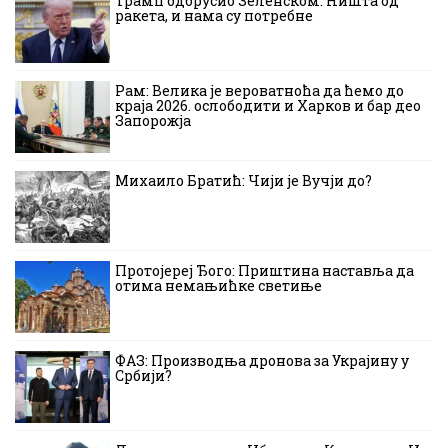
Трамп одбрусио Зеленском: Ништа од
ракета, и нама су потребне
Рам: Велика је вероватноћа да ћемо до
краја 2026. ослободити и Харков и бар део
Запорожја
Михаило Братић: Чији је Вучји до?
Протојереј Ђого: Приштина наставља да
отима немањићке светиње
ФАЗ: Производња дронова за Украјину у
Србији?