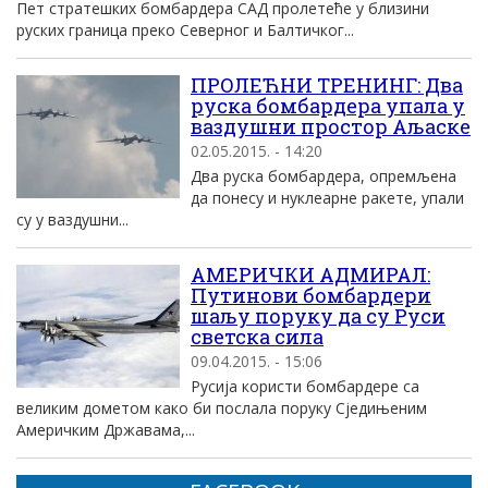
Пет стратешких бомбардера САД пролетеће у близини
руских граница преко Северног и Балтичког...
ПРОЛЕЋНИ ТРЕНИНГ: Два
руска бомбардера упала у
ваздушни простор Аљаске
02.05.2015. - 14:20
Два руска бомбардера, опремљена
да понесу и нуклеарне ракете, упали
су у ваздушни...
АМЕРИЧКИ АДМИРАЛ:
Путинови бомбардери
шаљу поруку да су Руси
светска сила
09.04.2015. - 15:06
Русија користи бомбардере са
великим дометом како би послала поруку Сједињеним
Америчким Државама,...