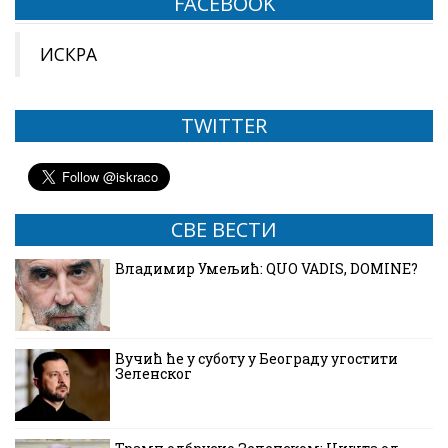
FACEBOOK
ИСКРА
TWITTER
СВЕ ВЕСТИ
Владимир Умељић: QUO VADIS, DOMINE?
Вучић ће у суботу у Београду угостити
Зеленског