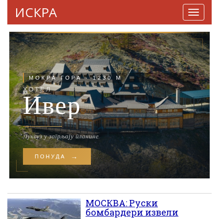
ИСКРА
Навига
МОСКВА: Руски
бомбардери извели