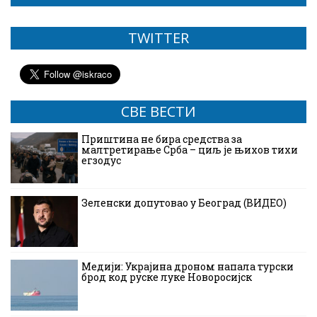
TWITTER
СВЕ ВЕСТИ
Приштина не бира средства за
малтретирање Срба – циљ је њихов тихи
егзодус
Зеленски допутовао у Београд (ВИДЕО)
Медији: Украјина дроном напала турски
брод код руске луке Новоросијск