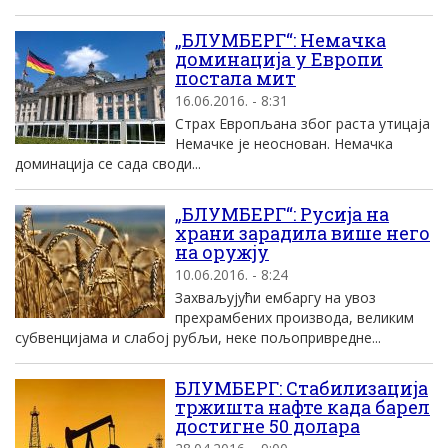
„БЛУМБЕРГ“: Немачка
доминација у Eвропи
постала мит
16.06.2016. - 8:31
Страх Европљана због раста утицаја
Немачке је неоснован. Немачка
доминација се сада своди...
„БЛУМБЕРГ“: Русија на
храни зарадила више него
на оружју
10.06.2016. - 8:24
Захваљујући ембаргу на увоз
прехрамбених производа, великим
субвенцијама и слабој рубљи, неке пољопривредне...
БЛУМБЕРГ: Стабилизација
тржишта нафте када барел
достигне 50 долара