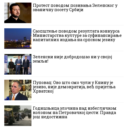
Протест поводом позивања Зеленског у
званичну посету Србији
Саопштење поводом резултата конкурса
Министарства културе за суфинансирање
капиталних издања на српском језику
Зеленски није добродошао ни у својој
земљи!
Пуповац: Ово што смо чули у Книну је
језиво, није демократија, већ пријетња
Хрватској
Годишњица злочина над избегличком
колоном на Петровачкој цести: Правда
још недостижна