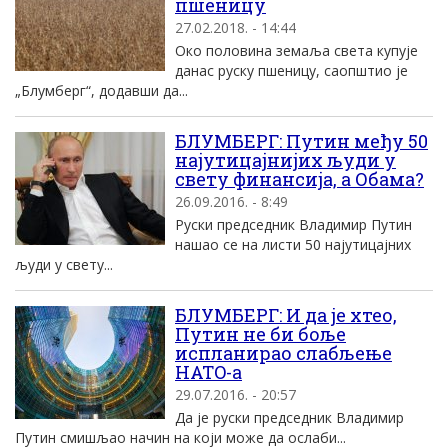
пшеницу
27.02.2018. - 14:44
Око половина земаља света купује
данас руску пшеницу, саопштио је
„Блумберг“, додавши да...
БЛУМБЕРГ: Путин међу 50
најутицајнијих људи у
свету финансија, а Обама?
26.09.2016. - 8:49
Руски председник Владимир Путин
нашао се на листи 50 најутицајних
људи у свету...
БЛУМБЕРГ: И да jе хтео,
Путин не би боље
испланирао слабљење
НATO-а
29.07.2016. - 20:57
Да jе руски председник Владимир
Путин смишљао начин на коjи може да ослаби...