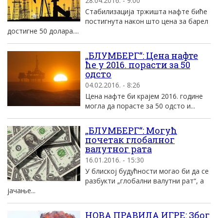
28.04.2016. - 9:00
Стабилизација тржишта нафте биће
постигнута након што цена за барел
достигне 50 долара....
„БЛУМБЕРГ“: Цена нафте
ће у 2016. порасти за 50
одсто
04.02.2016. - 8:26
Цена нафте би крајем 2016. године
могла да порасте за 50 одсто и...
„БЛУМБЕРГ“: Могућ
почетак глобалног
валутног рата
16.01.2016. - 15:30
У блиској будућности могао би да се
разбукти „глобални валутни рат“, а
јачање...
НОВА ПРАВИЛА ИГРЕ: Због