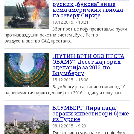
руских „букова“ више
нема америчких авиона
на северу Сирије
19.12.2015. - 10:21
Због претње коју представља руски
противваздушни ракетни систем „бук“, Ратно
ваздухопловство САД престало...
„ПУТИН ВРТИ ОКО ПРСТА
ОБАМУ“: Десет најгорих
сценарија за 2016. по
Блумбергу
15.12.2015. - 15:08
Блумбергу је саставио списак од 10
најпесимистичнијих сценарија за 2016. годину и покушао...
БЛУМБЕРГ: Лира пада,
страни инвеститори бјеже
из Турске
08.12.2015. - 9:29
Турска лира суочава се са највећим