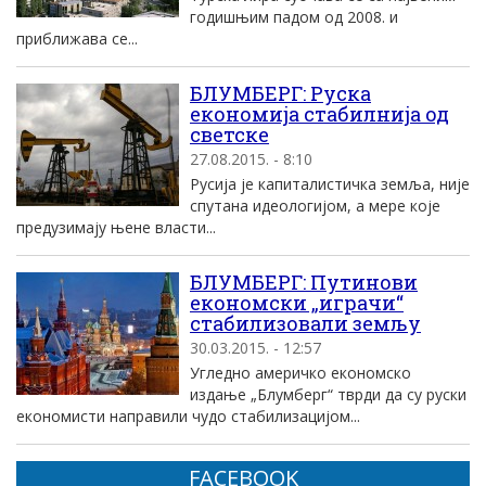
годишњим падом од 2008. и
приближава се...
БЛУМБЕРГ: Руска
економија стабилнија од
светске
27.08.2015. - 8:10
Русија је капиталистичка земља, није
спутана идеологијом, а мере које
предузимају њене власти...
БЛУМБЕРГ: Путинови
економски „играчи“
стабилизовали земљу
30.03.2015. - 12:57
Угледно америчко економско
издање „Блумберг“ тврди да су руски
економисти направили чудо стабилизацијом...
FACEBOOK