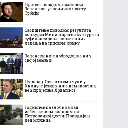
Протест поводом позивања
Зеленског у званичну посету
Србији
Саопштење поводом резултата
конкурса Министарства културе за
суфинансирање капиталних
издања на српском језику
Зеленски није добродошао ни у
својој земљи!
Пуповац: Ово што смо чули у
Книну је језиво, није демократија,
већ пријетња Хрватској
Годишњица злочина над
избегличком колоном на
Петровачкој цести: Правда још
недостижна