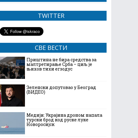
TWITTER
СВЕ ВЕСТИ
Приштина не бира средства за
малтретирање Срба – циљ је
њихов тихи егзодус
Зеленски допутовао у Београд
(ВИДЕО)
Медији: Украјина дроном напала
турски брод код руске луке
Новоросијск