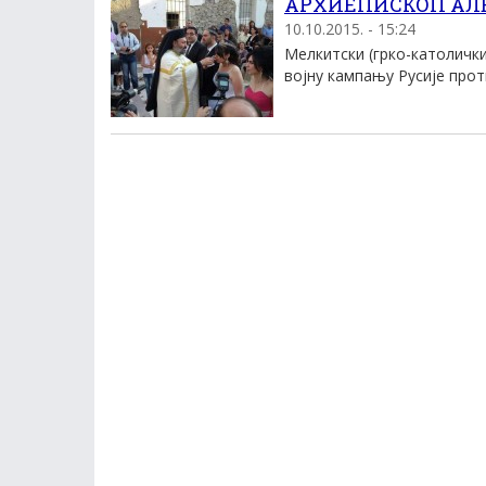
АРХИЕПИСКОП АЛЕП
10.10.2015. - 15:24
Мелкитски (грко-католичк
војну кампању Русије проти