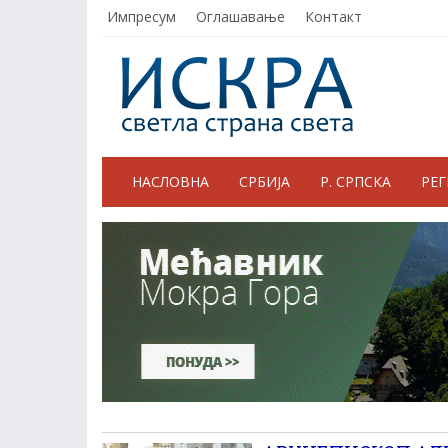
Импресум
Оглашавање
Контакт
НАСЛОВНА
СРБИЈА
Р. СРПСКА
РЕ