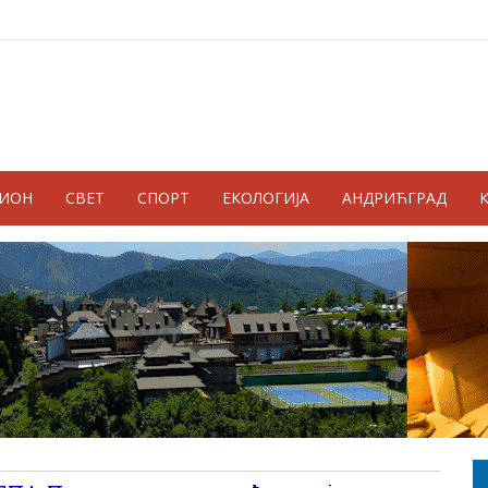
ГИОН
СВЕТ
СПОРТ
ЕКОЛОГИЈА
АНДРИЋГРАД