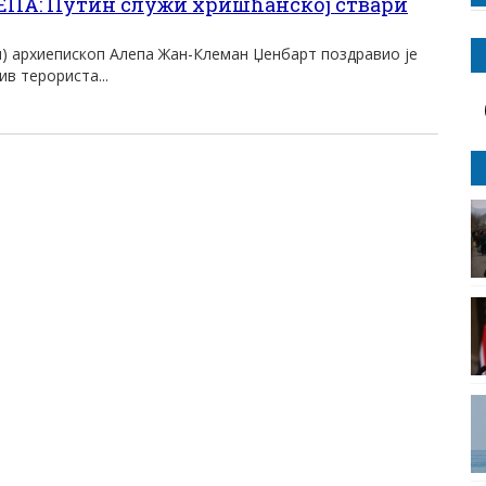
А: Путин служи хришћанској ствари
и) архиепископ Алепа Жан-Клеман Џенбарт поздравио је
в терориста...