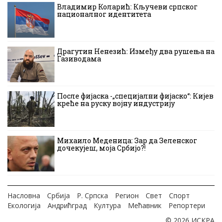
Владимир Коларић: Кључеви српског
националног идентитета
Драгутин Ненезић: Између два рушења на
Газиводама
После фијаска -„специјални фијаско“: Кијев
креће на руску војну индустрију
Михаило Меденица: Зар да Зеленског
дочекујеш, моја Србијо?!
Насловна
Србија
Р. Српска
Регион
Свет
Спорт
Екологија
Андрићград
Култура
Мећавник
Репортери
© 2026 ИСКРА