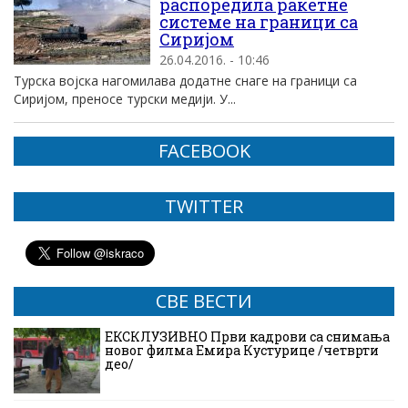
распоредила ракетне
системе на граници са
Сиријом
26.04.2016. - 10:46
Турска војска нагомилава додатне снаге на граници са
Сиријом, преносе турски медији. У...
FACEBOOK
TWITTER
СВЕ ВЕСТИ
ЕКСКЛУЗИВНО Први кадрови са снимања
новог филма Емира Кустурице /четврти
део/