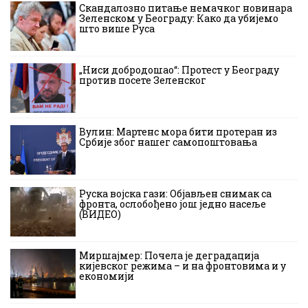
Скандалозно питање немачког новинара
Зеленском у Београду: Како да убијемо
што више Руса
„Ниси добродошао“: Протест у Београду
против посете Зеленског
Вулин: Мартенс мора бити протеран из
Србије због нашег самопоштовања
Руска војска гази: Објављен снимак са
фронта, ослобођено још једно насеље
(ВИДЕО)
Миршајмер: Почела је деградација
кијевског режима – и на фронтовима и у
економији