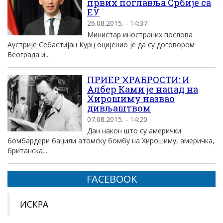
првих поглавља Србије са
ЕУ
26.08.2015. - 14:37
Министар иностраних послова
Аустрије Себастијан Курц оцијенио је да су договором
Београда и...
ПРИЕР ХРАБРОСТИ: И
Албер Ками је напад на
Хирошиму назвао
дивљаштвом
07.08.2015. - 14:20
Дан након што су амерички
бомбардери бацили атомску бомбу на Хирошиму, америчка,
британска...
FACEBOOK
ИСКРА