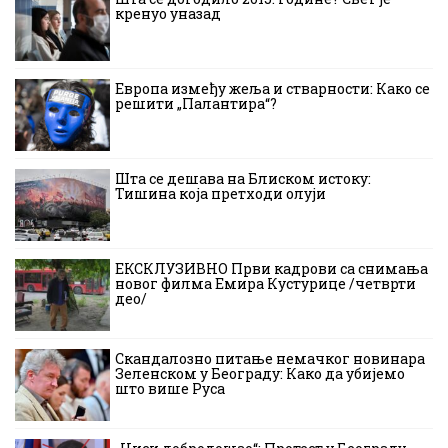
кренуо уназад
Европа између жеља и стварности: Како се
решити „Палантира“?
Шта се дешава на Блиском истоку:
Тишина која претходи олуји
ЕКСКЛУЗИВНО Први кадрови са снимања
новог филма Емира Кустурице /четврти
део/
Скандалозно питање немачког новинара
Зеленском у Београду: Како да убијемо
што више Руса