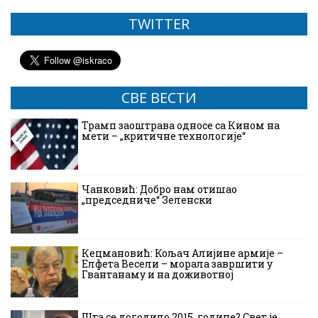
TWITTER
СВЕ ВЕСТИ
Трамп заоштрава односе са Кином на
мети – „критичне технологије“
Чанковић: Добро нам отишао
„председниче“ Зеленски
Кецмановић: Кољач Алијине армије –
Елфета Весели – морала завршити у
Гвантанаму и на доживотној
Шта се догодило 2015. године? Свет је