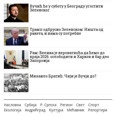
Вучић ће у суботу у Београду угостити
Зеленског
Трамп одбрусио Зеленском: Ништа од
ракета, и нама су потребне
Рам: Велика је вероватноћа да ћемо до
краја 2026. ослободити и Харков и бар део
Запорожја
Михаило Братић: Чији је Вучји до?
Насловна
Србија
Р. Српска
Регион
Свет
Спорт
Екологија
Андрићград
Култура
Мећавник
Репортери