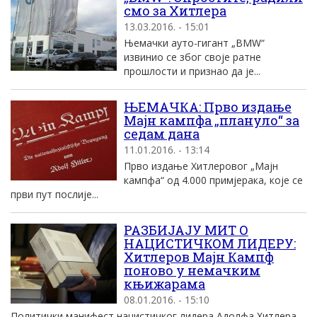
смо за Хитлера
13.03.2016. - 15:01
Њемачки ауто-гигант „BMW“
извинио се због своје ратне
прошлости и признао да је...
ЊЕМАЧКА: Прво издање
Мајн кампфа „плануло“ за
седам дана
11.01.2016. - 13:14
Прво издање Хитлеровог „Мајн
кампфа“ од 4.000 примјерака, које се
први пут послије...
РАЗБИЈАЈУ МИТ О
НАЦИСТИЧКОМ ЛИДЕРУ:
Хитлеров Мајн Кампф
поново у немачким
књижарама
08.01.2016. - 15:10
Политички манифест нацистичког лидера Адолфа Хитлера