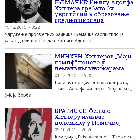
ЊЕМАЧКЕ: Књигу Адолфа
Хитлера требало би
уврститии у образовање
средњошколаца
19.12.2015. - 8:22
Удружење просвјетних радника Њемачке саопштило је
данас да би ново издање књиге Адолфа...
MИНХEН: Хитлеров „Mаjн
кампф“ поново у
немачким књижарама
01.12.2015. - 19:35
Први пут од Другог светског рата,
књига Aдолфа Хитлера „Mаjн кампф“
(Mоjа борба)...
ВРАТИО СЕ: Филм о
Хитлеру изазвао
полемику у Немачкоj
09.10.2015. - 20:26
Kомедиjа „Er ist wieder da“ (Гле ко се