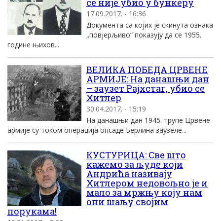
се није убио у бункеру
17.09.2017. - 16:36
Документа са којих је скинута ознака
„повјерљиво“ показују да се 1955.
године њихов...
ВЕЛИКА ПОБЕДА ЦРВЕНЕ
АРМИЈЕ: На данашњи дан
– заузет Рајхстаг, убио се
Хитлер
30.04.2017. - 15:19
На данашњи дан 1945. трупе Црвене
армије су током операција опсаде Берлина заузеле...
КУСТУРИЦА: Све што
кажемо за људе који
Андрића називају
Хитлером недовољно је и
мало за мржњу коју нам
они шаљу својим
порукама!