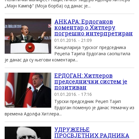
„Мајн Кампф” (Моја борба) од данас је...
АНКАРА: Eрдоганов
коментар о Хитлеру
погрешно интерпретиран
01.01.2016. - 21:09
Kанцелариjа турског председника
Реџепа Tаjипа Eрдогана саопштила
jе данас да су његови коментари...
ЕРДОГАН: Хитлеров
председнички систем је
позитиван
01.01.2016. - 17:16
Турски председник Реџеп Тајип
Ердоган поменуо је данас Немачку из
времена Адолфа Хитлера...
УДРУЖЕЊЕ
ПРОСВЈЕТНИХ РАДНИКА