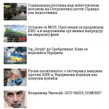
Годишњица злочина над избегличком
колоном на Петровачкој цести: Правда
још недостижна
Огласио се МОЛ: Преговори са продавцем
НИС-а и надлежним органима напредују
ка завршној фази
Од „Олује“ до Сребренице: Како се
изјаснила Украјина
Руски политиколог о тестирању вакцина
против ХИВ-а: Украјински војници као
покусни кунићи
Владимир Умељић: QUO VADIS, DOMINE?