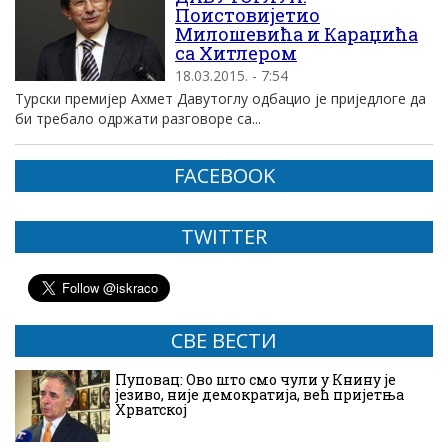
Поистовијетио
Милошевића и Караџића
са Хитлером
18.03.2015. - 7:54
Турски премијер Ахмет Давутоглу одбацио је приједлоге да
би требало одржати разговоре са...
FACEBOOK
TWITTER
СВЕ ВЕСТИ
Пуповац: Ово што смо чули у Книну је
језиво, није демократија, већ пријетња
Хрватској