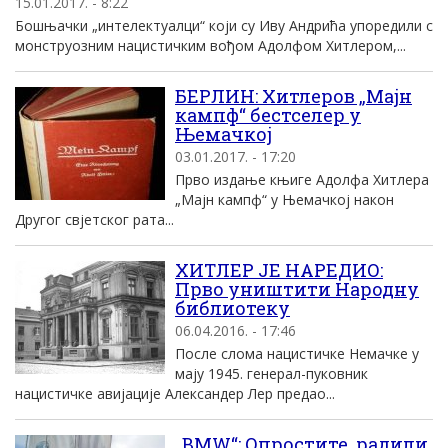
15.01.2017. - 8:22
Бошњачки „интелектуалци“ који су Иву Андрића упоредили с
монструозним нацистичким вођом Адолфом Хитлером,...
БЕРЛИН: Хитлеров „Мајн
кампф“ бестселер у
Њемачкој
03.01.2017. - 17:20
Прво издање књиге Адолфа Хитлера
„Мајн кампф“ у Њемачкој након
Другог свјетског рата...
ХИТЛЕР ЈЕ НАРЕДИО:
Прво уништити Народну
библиотеку
06.04.2016. - 17:46
После слома нацистичке Немачке у
мају 1945. генерал-пуковник
нацистичке авијације Александер Лер предао...
„BMW“: Опростите, радили