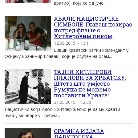
вратио), коjа се од jуче...
ХВАЛИ НАЦИСТИЧКЕ
СИМБОЛЕ: Главаш позирао
испред флаше с
Хитлеровим ликом
12.08.2015. - 13:11
Бивши хрватски ратни командант у
Осијеку Бранимир Главаш, који је осуђен на осам...
ТАЈНИ ХИТЛЕРОВИ
ПЛАНОВИ ЗА ХРВАТСКУ:
Штета што умјесто
Румуна не можемо
поставити Хрвате!
21.05.2015. - 12:30
Нацистички вођа Адолф Хитлер желио је да му Хрвати
чувају мочваре у Трећем...
СРАМНА ИЗЈАВА
ДАВУТОГЛУА: