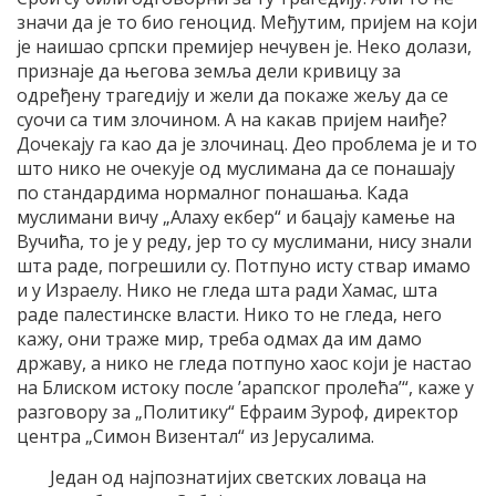
значи да је то био геноцид. Међутим, пријем на који
је наишао српски премијер нечувен је. Неко долази,
признаје да његова земља дели кривицу за
одређену трагедију и жели да покаже жељу да се
суочи са тим злочином. А на какав пријем наиђе?
Дочекају га као да је злочинац. Део проблема је и то
што нико не очекује од муслимана да се понашају
по стандардима нормалног понашања. Када
муслимани вичу „Алаху екбер“ и бацају камење на
Вучића, то је у реду, јер то су муслимани, нису знали
шта раде, погрешили су. Потпуно исту ствар имамо
и у Израелу. Нико не гледа шта ради Хамас, шта
раде палестинске власти. Нико то не гледа, него
кажу, они траже мир, треба одмах да им дамо
државу, а нико не гледа потпуно хаос који је настао
на Блиском истоку после ’арапског пролећа’“, каже у
разговору за „Политику“ Ефраим Зуроф, директор
центра „Симон Визентал“ из Јерусалима.
Један од најпознатијих светских ловаца на