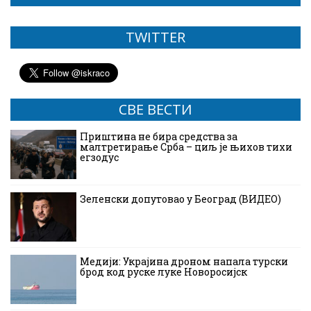
TWITTER
СВЕ ВЕСТИ
Приштина не бира средства за
малтретирање Срба – циљ је њихов тихи
егзодус
Зеленски допутовао у Београд (ВИДЕО)
Медији: Украјина дроном напала турски
брод код руске луке Новоросијск