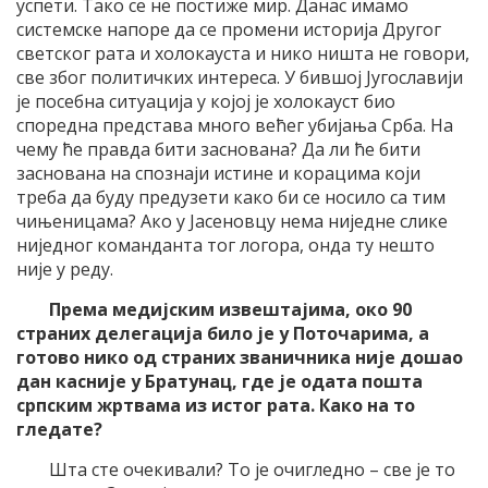
успети. Тако се не постиже мир. Данас имамо
системске напоре да се промени историја Другог
светског рата и холокауста и нико ништа не говори,
све због политичких интереса. У бившој Југославији
је посебна ситуација у којој је холокауст био
споредна представа много већег убијања Срба. На
чему ће правда бити заснована? Да ли ће бити
заснована на спознаји истине и корацима који
треба да буду предузети како би се носило са тим
чињеницама? Ако у Јасеновцу нема ниједне слике
ниједног команданта тог логора, онда ту нешто
није у реду.
Према медијским извештајима, око 90
страних делегација било је у Поточарима, а
готово нико од страних званичника није дошао
дан касније у Братунац, где је одата пошта
српским жртвама из истог рата. Како на то
гледате?
Шта сте очекивали? То је очигледно – све је то