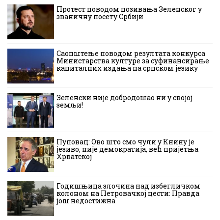
Протест поводом позивања Зеленског у
званичну посету Србији
Саопштење поводом резултата конкурса
Министарства културе за суфинансирање
капиталних издања на српском језику
Зеленски није добродошао ни у својој
земљи!
Пуповац: Ово што смо чули у Книну је
језиво, није демократија, већ пријетња
Хрватској
Годишњица злочина над избегличком
колоном на Петровачкој цести: Правда
још недостижна