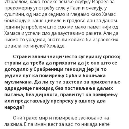
Израелом, како толике земље осуђују Израел за
прекомерну употребу силе у Гази и очекују, у
суштини, од нас да седимо и гледамо како Хамас
бомбардује наше цивиле и градове дан за даном.
Једини је проблем што смо ми мало паметнији од
Хамаса и успели смо да зауставимо ракете. Али да
нисмо то урадили, знате ли колико би израелских
цивила погинуло? Хиљаде.
Страни званичници често сугеришу српској
страни да треба да прихвати да је оно што се
догодило у Сребреници геноцид јер је то
једини пут ка помирењу Срба и Бошњака
муслимана. Да ли су ти захтеви за прихватање
одреднице геноцид без постављања даљих
питања, без дијалога, прави пут ка помирењу
или представљају препреку у односу два
народа?
Они траже мир и помирење засновано на
лажима. Е па имам вест за вас: то никада неће