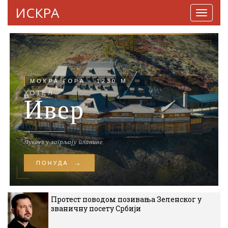
ИСКРА
Навига
Протест поводом позивања Зеленског у
званичну посету Србији