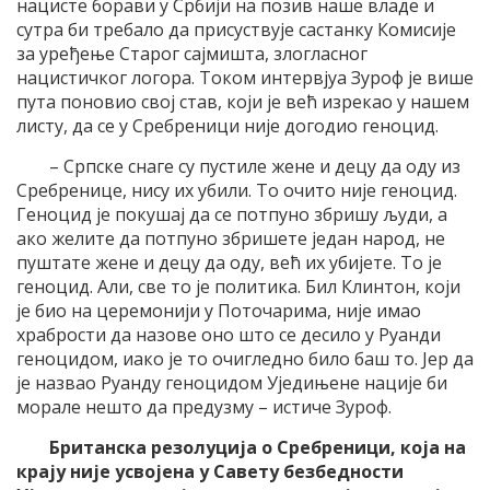
нацисте борави у Србији на позив наше владе и
сутра би требало да присуствује састанку Комисије
за уређење Старог сајмишта, злогласног
нацистичког логора. Током интервјуа Зуроф је више
пута поновио свој став, који је већ изрекао у нашем
листу, да се у Сребреници није догодио геноцид.
– Српске снаге су пустиле жене и децу да оду из
Сребренице, нису их убили. То очито није геноцид.
Геноцид је покушај да се потпуно збришу људи, а
ако желите да потпуно збришете један народ, не
пуштате жене и децу да оду, већ их убијете. То је
геноцид. Али, све то је политика. Бил Клинтон, који
је био на церемонији у Поточарима, није имао
храбрости да назове оно што се десило у Руанди
геноцидом, иако је то очигледно било баш то. Јер да
је назвао Руанду геноцидом Уједињене нације би
морале нешто да предузму – истиче Зуроф.
Британска резолуција о Сребреници, која на
крају није усвојена у Савету безбедности