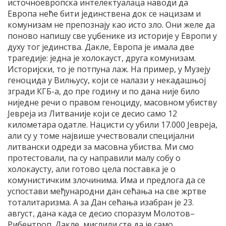
источноевропска интелектуалаца наводи да
Европа неће бити јединствена док се нацизам и
комунизам не препознају као исто зло. Они желе да
поново напишу све уџбенике из историје у Европи у
духу тог јединства. Дакле, Европа је имала две
трагедије: једна је холокауст, друга комунизам.
Историјски, то је потпуна лаж. На пример, у Музеју
геноцида у Вилњусу, који се налази у некадашњој
згради КГБ-а, до пре годину и по дана није било
ниједне речи о правом геноциду, масовном убиству
Јевреја из Литваније који се десио само 12
километара одатле. Нацисти су убили 17.000 Јевреја,
али су у томе највише учествовали специјални
литвански одреди за масовна убиства. Ми смо
протестовали, па су направили малу собу о
холокаусту, али готово цела поставка је о
комунистичким злочинима. Има и предлога да се
успостави међународни дан сећања на све жртве
тоталитаризма. А за Дан сећања изабран је 23.
август, дана када се десио споразум Молотов–
Рибентроп. Дакле, мислили сте да је само