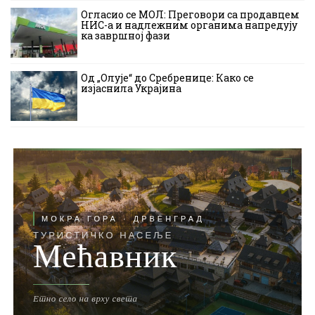
Огласио се МОЛ: Преговори са продавцем
НИС-а и надлежним органима напредују
ка завршној фази
Од „Олује“ до Сребренице: Како се
изјаснила Украјина