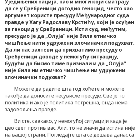
Уједињених нација, као и многи који сматрају
да се у Сребреници догодио геноцид, често као
аргумент користе пресуду Међународног суда
правде у Хагу Радославу Крстићу, који је осуђен
за геноцид у Сребреници. Исти суд, међутим,
пресудио је да „Олуја“ није била етничко
чишћење нити удружени злочиначки подухват.
Да ли нас захтеви да прихватимо пресуду о
Сребреници доводе у немогућу ситуацију,
будући да бисмо тиме признали и да „Олуја“
није била ни етничко чишћење ни удружени
злочиначки подухват?
Можете да радите шта год хоћете и можете
такође да доносите несувисле пресуде. Све је то
политика и ако је политика погрешна, онда нема
задовољења правде.
Ви сте, свакако, у немогућој ситуацији када је
цео свет против вас. Али, то не значи да истина није
на вашој страни. Погледајте шта се дешава данас са