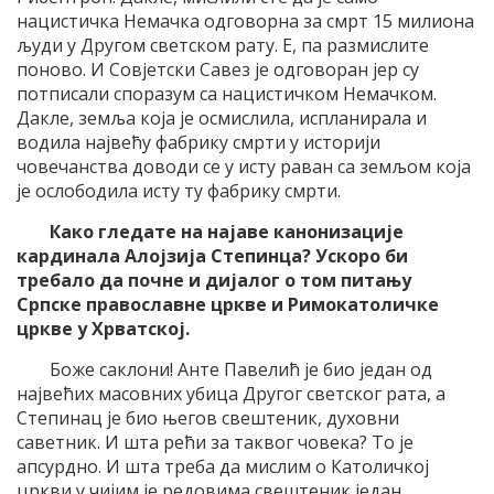
нацистичка Немачка одговорна за смрт 15 милиона
људи у Другом светском рату. Е, па размислите
поново. И Совјетски Савез је одговоран јер су
потписали споразум са нацистичком Немачком.
Дакле, земља која је осмислила, испланирала и
водила највећу фабрику смрти у историји
човечанства доводи се у исту раван са земљом која
је ослободила исту ту фабрику смрти.
Како гледате на најаве канонизације
кардинала Алојзија Степинца? Ускоро би
требало да почне и дијалог о том питању
Српске православне цркве и Римокатоличке
цркве у Хрватској.
Боже саклони! Анте Павелић је био један од
највећих масовних убица Другог светског рата, а
Степинац је био његов свештеник, духовни
саветник. И шта рећи за таквог човека? То је
апсурдно. И шта треба да мислим о Католичкој
цркви у чијим је редовима свештеник један