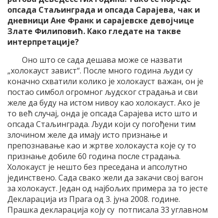
опсада Стаљинграда и опсада Сарајева, чак и
дневници Ане Франк и сарајевске девојчице
Злате Филиповић. Како гледате на такве
интерпретације?
Оно што се сада дешава може се назвати
„холокауст завист“. После много година људи су
коначно схватили колико је холокауст важан, он је
постао симбол огромног људског страдања и сви
желе да буду на истом нивоу као холокауст. Ако је
то већ случај, онда је опсада Сарајева исто што и
опсада Стаљинграда. Људи који су погођени тим
злочином желе да имају исто признање и
препознавање као и жртве холокауста које су то
признање добиле 60 година после страдања.
Холокауст је нешто без преседана и апсолутно
јединствено. Сада свако жели да закачи свој вагон
за холокауст. Један од најбољих примера за то јесте
Декларација из Прага од 3. јуна 2008. године.
Прашка декларација коју су потписала 33 углавном