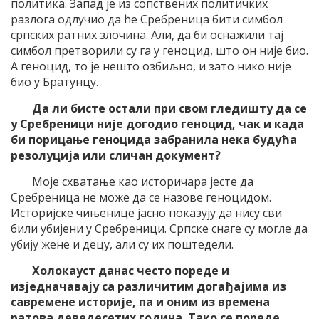
политика. Запад је из сопствених политичких
разлога одлучио да ће Сребреница бити симбол
српских ратних злочина. Али, да би оснажили тај
симбол претворили су га у геноцид, што он није био.
А геноцид, то је нешто озбиљно, и зато нико није
био у Братунцу.
Да ли бисте остали при свом гледишту да се
у Сребреници није догодио геноцид, чак и када
би порицање геноцида забранила нека будућа
резолуција или сличан документ?
Моје схватање као историчара јесте да
Сребреница не може да се назове геноцидом.
Историјске чињенице јасно показују да нису сви
били убијени у Сребреници. Српске снаге су могле да
убију жене и децу, али су их поштедели.
Холокауст данас често пореде и
изједначавају са различитим догађајима из
савремене историје, па и оним из времена
ратова деведесетих година. Тако се пореде