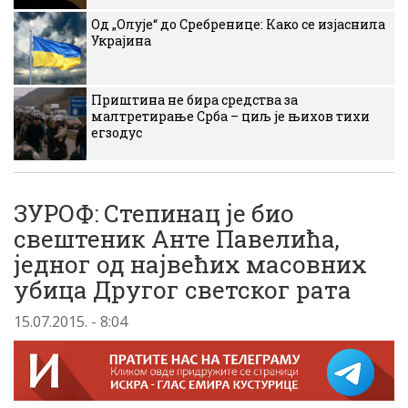
Од „Олује“ до Сребренице: Како се изјаснила
Украјина
Приштина не бира средства за
малтретирање Срба – циљ је њихов тихи
егзодус
ЗУРОФ: Степинац је био
свештеник Анте Павелића,
једног од највећих масовних
убица Другог светског рата
15.07.2015. - 8:04