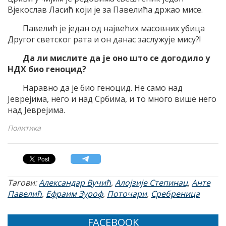
Вјекослав Ласић који је за Павелића држао мисе.
Павелић је један од највећих масовних убица
Другог светског рата и он данас заслужује мису?!
Да ли мислите да је оно што се догодило у
НДХ био геноцид?
Наравно да је био геноцид. Не само над
Јеврејима, него и над Србима, и то много више него
над Јеврејима.
Политика
Тагови:
Александар Вучић
,
Алојзије Степинац
,
Анте
Павелић
,
Ефраим Зуроф
,
Поточари
,
Сребреница
FACEBOOK