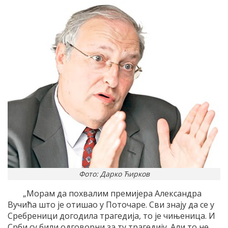
Фото: Дарко Ћирков
„Морам да похвалим премијера Александра
Вучића што је отишао у Поточаре. Сви знају да се у
Сребреници догодила трагедија, то је чињеница. И
Срби су били одговорни за ту трагедију. Али то не