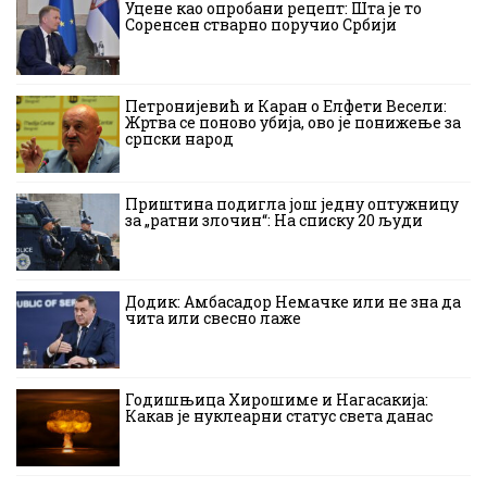
Уцене као опробани рецепт: Шта је то
Соренсен стварно поручио Србији
Петронијевић и Каран о Елфети Весели:
Жртва се поново убија, ово је понижење за
српски народ
Приштина подигла још једну оптужницу
за „ратни злочин“: На списку 20 људи
Додик: Амбасадор Немачке или не зна да
чита или свесно лаже
Годишњица Хирошиме и Нагасакија:
Какав је нуклеарни статус света данас