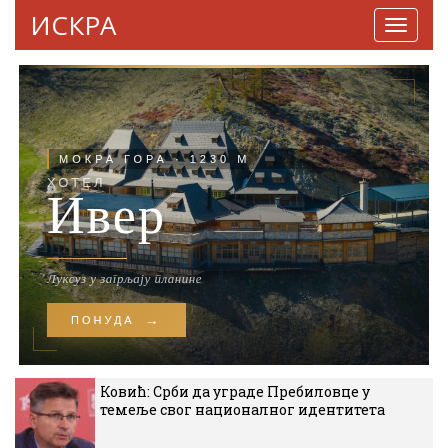
ИСКРА
Навига
Ковић: Срби да уграде Пребиловце у
темеље свог националног идентитета