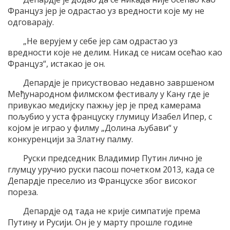
Француз јер је одрастао уз вредности које му не
одговарају.
„Не верујем у себе јер сам одрастао уз
вредности које не делим. Никад се нисам осећао као
Француз“, истакао је он.
Депардје је присуствовао недавно завршеном
Међународном филмском фестивалу у Кану где је
привукао медијску пажњу јер је пред камерама
пољубио у уста француску глумицу Изабел Ипер, с
којом је играо у филму „Долина љубави“ у
конкуренцији за Златну палму.
Руски председник Владимир Путин лично је
глумцу уручио руски пасош почетком 2013, када се
Депардје преселио из Француске због високог
пореза.
Депардје од тада не крије симпатије према
Путину и Русији. Он је у марту прошле године