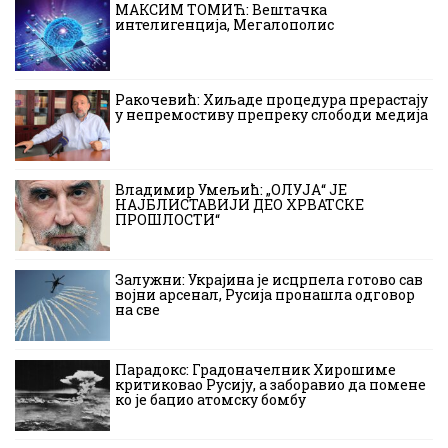
МАКСИМ ТОМИЋ: Вештачка
интелигенција, Мегалополис
Ракочевић: Хиљаде процедура прерастају
у непремостиву препреку слободи медија
Владимир Умељић: „ОЛУЈА“ ЈЕ
НАЈБЛИСТАВИЈИ ДЕО ХРВАТСКЕ
ПРОШЛОСТИ“
Залужни: Украјина је исцрпела готово сав
војни арсенал, Русија пронашла одговор
на све
Парадокс: Градоначелник Хирошиме
критиковао Русију, а заборавио да помене
ко је бацио атомску бомбу