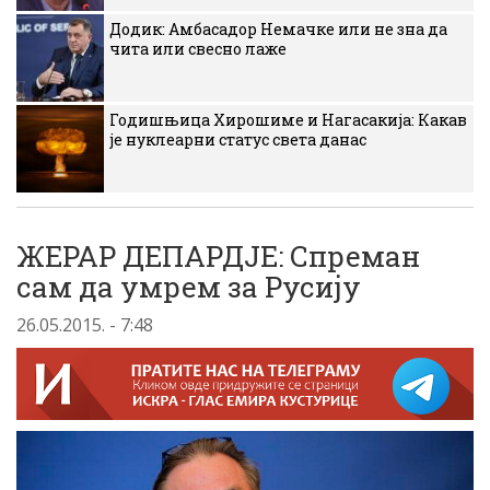
Додик: Амбасадор Немачке или не зна да
чита или свесно лаже
Годишњица Хирошиме и Нагасакија: Какав
је нуклеарни статус света данас
ЖЕРАР ДЕПАРДЈЕ: Спреман
сам да умрем за Русију
26.05.2015. - 7:48