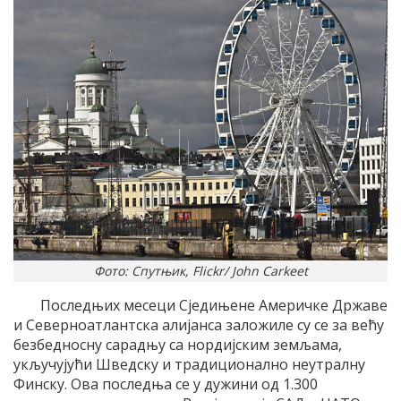
Фото: Спутњик, Flickr/ John Carkeet
Последњих месеци Сједињене Америчке Државе
и Северноатлантска алијанса заложиле су се за већу
безбедносну сарадњу са нордијским земљама,
укључујући Шведску и традиционално неутралну
Финску. Ова последња се у дужини од 1.300