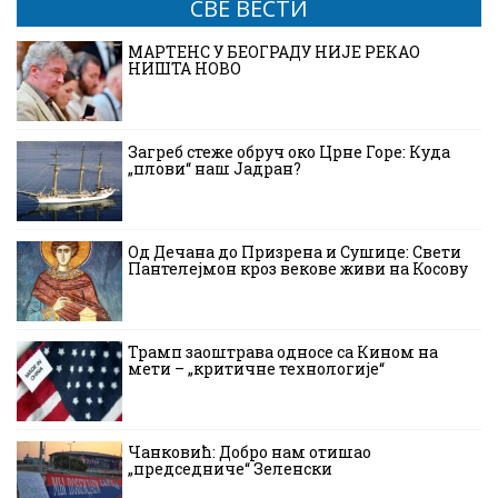
СВЕ ВЕСТИ
МАРТЕНС У БЕОГРАДУ НИЈЕ РЕКАО
НИШТА НОВО
Загреб стеже обруч око Црне Горе: Куда
„плови“ наш Јадран?
Од Дечана до Призрена и Сушице: Свети
Пантелејмон кроз векове живи на Косову
Трамп заоштрава односе са Кином на
мети – „критичне технологије“
Чанковић: Добро нам отишао
„председниче“ Зеленски