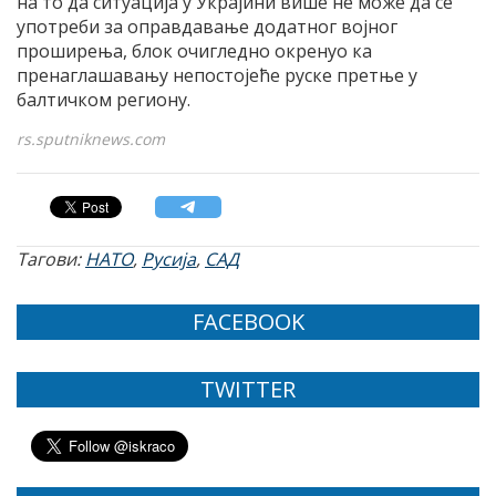
на то да ситуација у Украјини више не може да се
употреби за оправдавање додатног војног
проширења, блок очигледно окренуо ка
пренаглашавању непостојеће руске претње у
балтичком региону.
rs.sputniknews.com
Тагови:
НАТО
,
Русија
,
САД
FACEBOOK
TWITTER