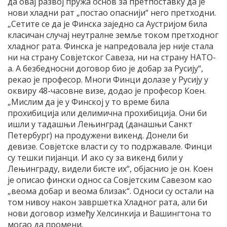
да овај развој пружа основ за претпоставку да је
нови хладни рат „постао опаснији“ него претходни.
„Сетите се да је Финска заједно са Аустријом била
класичан случај неутралне земље током претходног
хладног рата. Финска је напредовала јер није стала
ни на страну Совјетског Савеза, ни на страну НАТО-
а. А безбедносни договор био је добар за Русију“,
рекао је професор. Многи Финци долазе у Русију у
оквиру 48-часовне визе, додао је професор Коен.
„Мислим да је у Финској у то време била
прохибиција или делимична прохибиција. Они би
ишли у тадашњи Лењинград (данашњи Санкт
Петербург) на продужени викенд. Донели би
девизе. Совјетске власти су то подржавале. Финци
су тешки пијанци. И ако су за викенд били у
Лењинграду, видели бисте их“, објаснио је он. Коен
је описао фински однос са Совјетским Савезом као
„веома добар и веома близак“. Односи су остали на
том нивоу након завршетка Хладног рата, али би
нови договор између Хелсинкија и Вашингтона то
могао да промени.