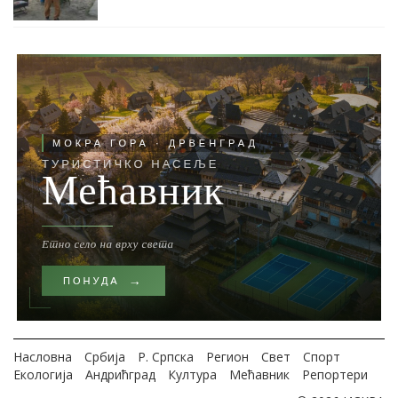
Насловна
Србија
Р. Српска
Регион
Свет
Спорт
Екологија
Андрићград
Култура
Мећавник
Репортери