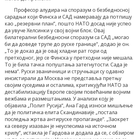
Професор алудира на споразум о безбедносној
сарадњи који Финска и САД намеравају да потпишу
као „резервни план“, пошто НАТО досад није успео
да увуче Хелсинки у свој војни блок. Овај
билатерални безбедносни споразум са САД „могао
би да доведе трупе до руске границе“, додао је он.
„То је доказ да је овај хладни рат гори од
претходног, јер се Финска у претходни није мешала.
То је била тачка попуштања затегнутости. Сада је
нема“. Руски званичници и стручњаци су одавно
инсистирали да Москва не представља претњу
својим суседима и осталима, критикујући НАТО за
дестабилизацију Европе својим повећаним војним
вежбама и размештањима. У анализи коју је
објавила „Полит Русија“, Ана Гард износи мишљење
да је политичка елита Скандинавије „постала
последња жртва антируске пропаганде“. „Заокрет
ка северу изазван је неуспесима на источном
крилу“, истакла је Гардова и додала да се, с обзиром