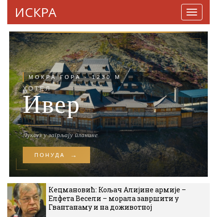
ИСКРА
Навига
Кецмановић: Кољач Алијине армије –
Елфета Весели – морала завршити у
Гвантанаму и на доживотној