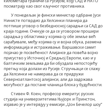
километара граничи са Русијом, коју САД и НАТО
посматрају као свог кључног противника.
У понедељак је фински министар одбране Јуси
Нинисте потврдио да Хелсинки планира да
потпише уговор о безбедносној сарадњи са САД до
краја године. Очекује се да се уговором прошири
сарадња у областима у којима су обе земље већ
сарађивале, међу којима су и војна обука, размена
информација и истраживање. Варшавски самит
појачао је посвећеност Алијансе да повећа војно
присуство у Источној и Средњој Европи, као и у
балтичким земљама да би обуздала непостојећу
претњу која долази из Русије. Стручњаци се слажу
да Хелсинки не намерава да се придружи
Северноатлантској алијанси, али да задржава
могућност да постане чланица блока у будућности.
Стивен Ф. Коен, професор емеритус руских
студија на универзитетима Њујорк и Принстон,
изјавио је у интервјуу у емисији „Џон Бечелор шоу“