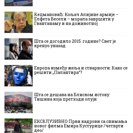
Кецмановић: Кољач Алијине армије –
Елфета Весели – морала завршити у
Гвантанаму и на доживотној
Шта се догодило 2015. године? Свет је
кренуо уназад
Европа између жеља и стварности: Како се
решити „Палантира“?
Шта се дешава на Блиском истоку:
Тишина која претходи олуји
ЕКСКЛУЗИВНО Први кадрови са снимања
новог филма Емира Кустурице /четврти
део/