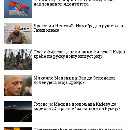
националног идентитета
Драгутин Ненезић: Између два рушења на
Газиводама
После фијаска -„специјални фијаско“: Кијев
креће на руску војну индустрију
Михаило Меденица: Зар да Зеленског
дочекујеш, моја Србијо?!
Готово је: Маск не дозвољава Кијеву да
користи „Старлинк“ за нападе на Русију?