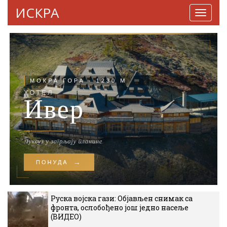
ИСКРА
Навига
Руска војска гази: Објављен снимак са
фронта, ослобођено још једно насеље
(ВИДЕО)