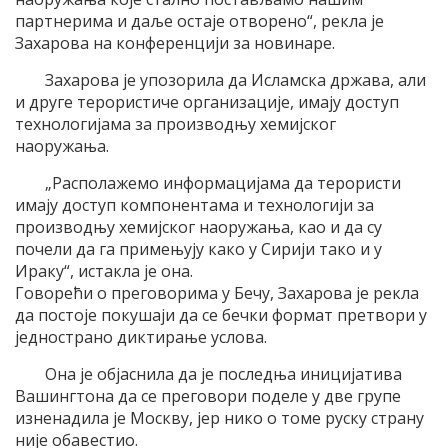
партнерима и даље остаје отворено“, рекла је
Захарова на конференцији за новинаре.
Захарова је упозорила да Исламска држава, али
и друге терористиче организације, имају доступ
технологијама за производњу хемијског
наоружања.
„Располажемо информацијама да терористи
имају доступ компонентама и технологији за
производњу хемијског наоружања, као и да су
почели да га примењују како у Сирији тако и у
Ираку“, истакла је она.
Говорећи о преговорима у Бечу, Захарова је рекла
да постоје покушаји да се бечки формат претвори у
једнострано диктирање услова.
Она је објаснила да је последња иницијатива
Вашингтона да се преговори поделе у две групе
изненадила је Москву, јер нико о томе руску страну
није обавестио.