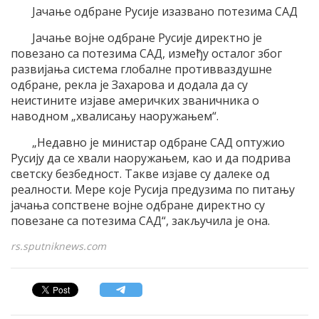
Јачање одбране Русије изазвано потезима САД
Јачање војне одбране Русије директно је
повезано са потезима САД, између осталог због
развијања система глобалне противваздушне
одбране, рекла је Захарова и додала да су
неистините изјаве америчких званичника о
наводном „хвалисању наоружањем“.
„Недавно је министар одбране САД оптужио
Русију да се хвали наоружањем, као и да подрива
светску безбедност. Такве изјаве су далеке од
реалности. Мере које Русија предузима по питању
јачања сопствене војне одбране директно су
повезане са потезима САД“, закључила је она.
rs.sputniknews.com