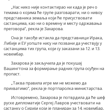
„Нас нико није контактирао ни када је реч о
темама о којима ће групе разговарати, ни о нивоу
представника земаља који ће присуствовати
састанцима, као ни о времену и месту одржавања
преговора“, рекла је Захарова.
Она је такође истакла да представници Ирака,
Либије и ЕУ уопште нису ни позвани да учествују у
састанцима тих група, који су заказани за 12. и 13.
новембар.
Захарова је закључила да је покушај
Вашингтона за формирање радних група осуђен на
пропаст.
„Таква правила игре ми не можемо да
прихватимо“, рекла је портпаролка министарства.
Истовремено, Захарова је потврдила да ће шеф
руске дипломатије Сергеј Лавров учествовати на
састанку о Сирији који је планиран за 14. новембар,