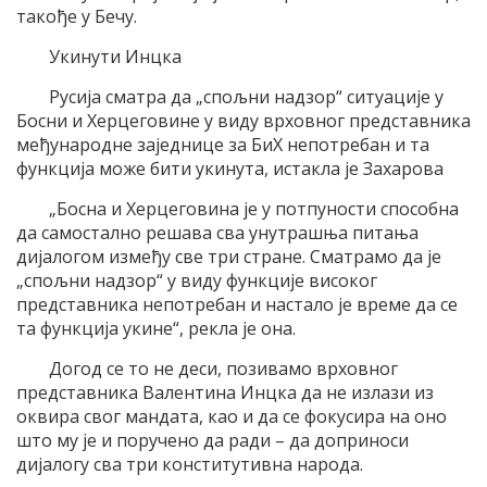
такође у Бечу.
Укинути Инцка
Русија сматра да „спољни надзор“ ситуације у
Босни и Херцеговине у виду врховног представника
међународне заједнице за БиХ непотребан и та
функција може бити укинута, истакла је Захарова
„Босна и Херцеговина је у потпуности способна
да самостално решава сва унутрашња питања
дијалогом између све три стране. Сматрамо да је
„спољни надзор“ у виду функције високог
представника непотребан и настало је време да се
та функција укине“, рекла је она.
Догод се то не деси, позивамо врховног
представника Валентина Инцка да не излази из
оквира свог мандата, као и да се фокусира на оно
што му је и поручено да ради – да доприноси
дијалогу сва три конститутивна народа.