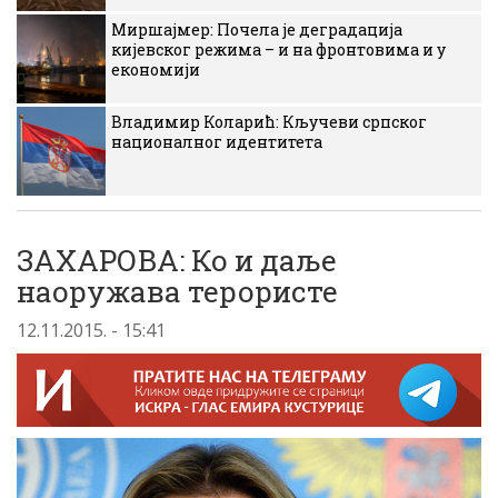
Миршајмер: Почела је деградација
кијевског режима – и на фронтовима и у
економији
Владимир Коларић: Кључеви српског
националног идентитета
ЗАХАРОВА: Ко и даље
наоружава терористе
12.11.2015. - 15:41