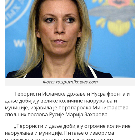
Фото: rs.sputniknews.com
Терористи Исламске државе и Нусра фронта и
даље добијају велике количине наоружања и
муниције, изјавила је портпаролка Министарства
спољних послова Русије Марија Захарова.
„Терористи и даље добијају огромне количине
наоружања и муниције. Питање о изворима
наоружања које стално постављамо нашим