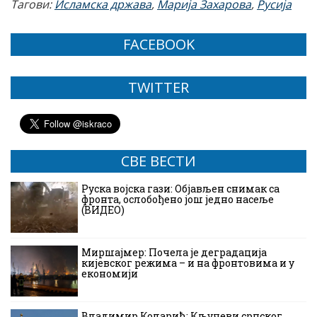
Тагови:
Исламска држава
,
Марија Захарова
,
Русија
FACEBOOK
TWITTER
СВЕ ВЕСТИ
Руска војска гази: Објављен снимак са
фронта, ослобођено још једно насеље
(ВИДЕО)
Миршајмер: Почела је деградација
кијевског режима – и на фронтовима и у
економији
Владимир Коларић: Кључеви српског