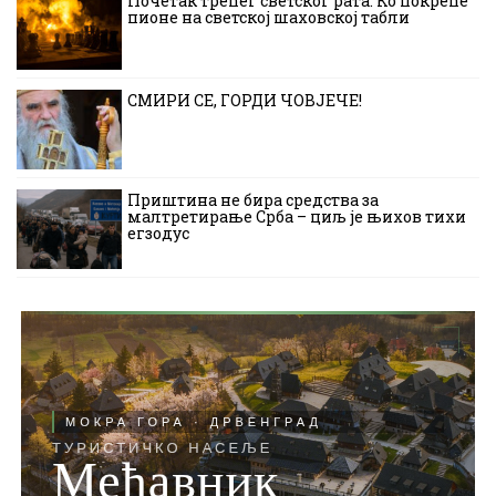
Почетак трећег светског рата: Ко покреће
пионе на светској шаховској табли
СМИРИ СЕ, ГОРДИ ЧОВЈЕЧЕ!
Приштина не бира средства за
малтретирање Срба – циљ је њихов тихи
егзодус