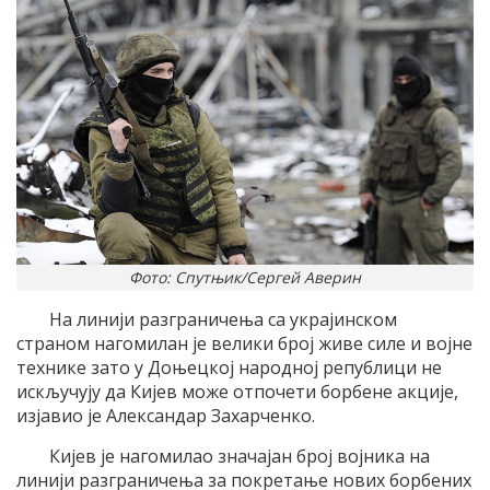
Фото: Спутњик/Сергей Аверин
На линији разграничења са украјинском
страном нагомилан је велики број живе силе и војне
технике зато у Доњецкој народној републици не
искључују да Кијев може отпочети борбене акције,
изјавио је Александар Захарченко.
Кијев је нагомилао значајан број војника на
линији разграничења за покретање нових борбених