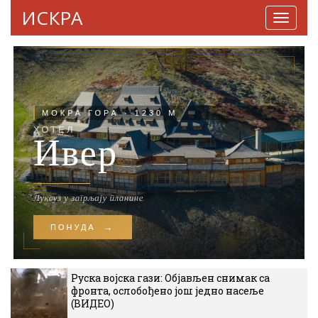
ИСКРА
Навига
Руска војска гази: Објављен снимак са
фронта, ослобођено још једно насеље
(ВИДЕО)