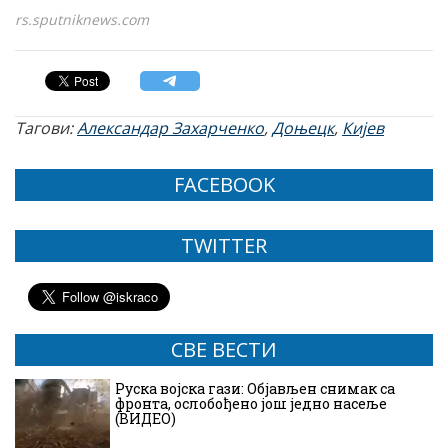
rs.sputniknews.com
Тагови:
Александар Захарченко
,
Доњецк
,
Кијев
FACEBOOK
TWITTER
СВЕ ВЕСТИ
Руска војска гази: Објављен снимак са
фронта, ослобођено још једно насеље
(ВИДЕО)