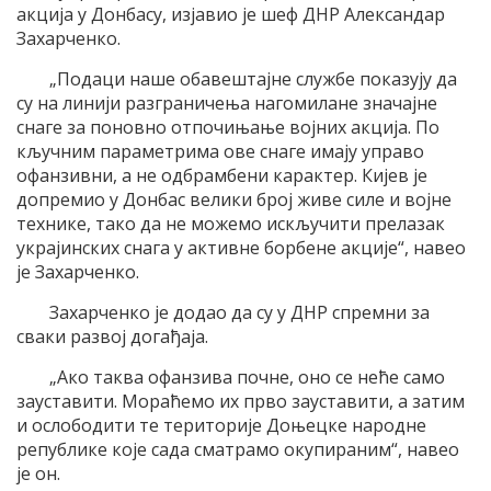
акција у Донбасу, изјавио је шеф ДНР Александар
Захарченко.
„Подаци наше обавештајне службе показују да
су на линији разграничења нагомилане значајне
снаге за поновно отпочињање војних акција. По
кључним параметрима ове снаге имају управо
офанзивни, а не одбрамбени карактер. Кијев је
допремио у Донбас велики број живе силе и војне
технике, тако да не можемо искључити прелазак
украјинских снага у активне борбене акције“, навео
је Захарченко.
Захарченко је додао да су у ДНР спремни за
сваки развој догађаја.
„Ако таква офанзива почне, оно се неће само
зауставити. Мораћемо их прво зауставити, а затим
и ослободити те територије Доњецке народне
републике које сада сматрамо окупираним“, навео
је он.