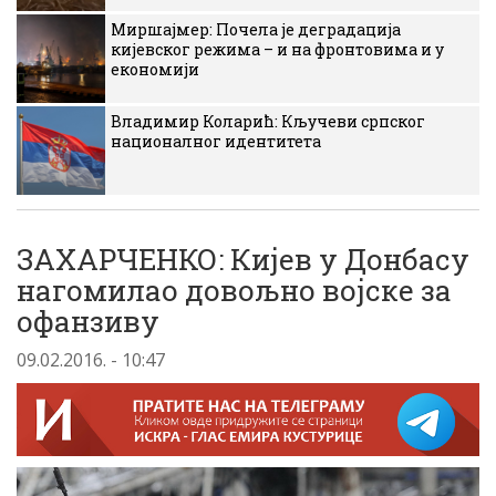
Миршајмер: Почела је деградација
кијевског режима – и на фронтовима и у
економији
Владимир Коларић: Кључеви српског
националног идентитета
ЗАХАРЧЕНКО: Кијев у Донбасу
нагомилао довољно војске за
офанзиву
09.02.2016. - 10:47