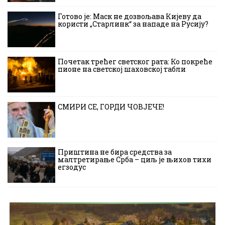
Готово је: Маск не дозвољава Кијеву да
користи „Старлинк“ за нападе на Русију?
Почетак трећег светског рата: Ко покреће
пионе на светској шаховској табли
СМИРИ СЕ, ГОРДИ ЧОВЈЕЧЕ!
Приштина не бира средства за
малтретирање Срба – циљ је њихов тихи
егзодус