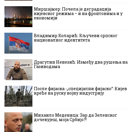
Миршајмер: Почела је деградација
кијевског режима – и на фронтовима и у
економији
Владимир Коларић: Кључеви српског
националног идентитета
Драгутин Ненезић: Између два рушења на
Газиводама
После фијаска -„специјални фијаско“: Кијев
креће на руску војну индустрију
Михаило Меденица: Зар да Зеленског
дочекујеш, моја Србијо?!