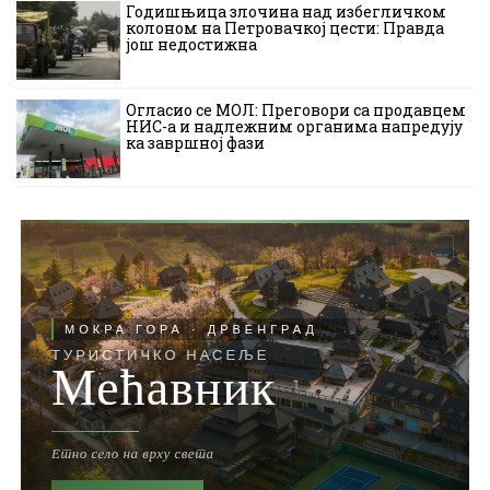
Годишњица злочина над избегличком
колоном на Петровачкој цести: Правда
још недостижна
Огласио се МОЛ: Преговори са продавцем
НИС-а и надлежним органима напредују
ка завршној фази