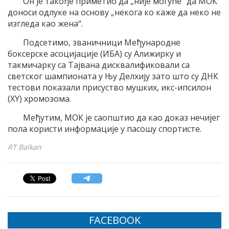
Он је такође приметио да „није могуће“ да МОК
доноси одлуке на основу „некога ко каже да неко не
изгледа као жена“.
Подсетимо, званичници Међународне
боксерске асоцијације (ИБА) су Алижирку и
такмичарку са Тајвана дисквалификовали са
светског шампионата у Њу Делхију зато што су ДНК
тестови показали присуство мушких, икс-ипсилон
(XY) хромозома.
Међутим, МОК је саопштио да као доказ нечијег
пола користи информације у пасошу спортисте.
RT Balkan
FACEBOOK