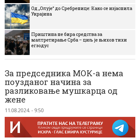
Од „Олује“ до Сребренице: Како се изјаснила
Украјина
Приштина не бира средства за
малтретирање Срба – циљ је њихов тихи
егзодус
За председника МОК-а нема
поузданог начина за
разликовање мушкарца од
жене
11.08.2024. - 9:50