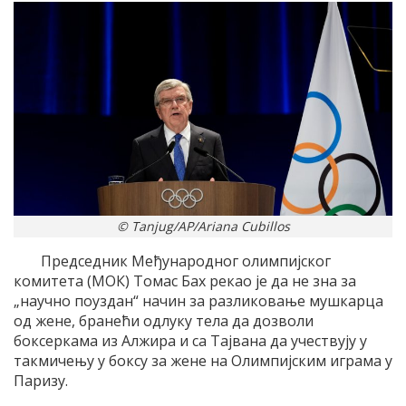
© Tanjug/AP/Ariana Cubillos
Председник Међународног олимпијског
комитета (МОК) Томас Бах рекао је да не зна за
„научно поуздан“ начин за разликовање мушкарца
од жене, бранећи одлуку тела да дозволи
боксеркама из Алжира и са Тајвана да учествују у
такмичењу у боксу за жене на Олимпијским играма у
Паризу.