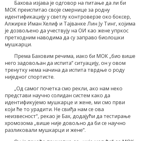
Баховa изјава је одговор на питање да ли би
МОК преиспитао своје смернице за родну
идентификацију у светлу контроверзе око боксер,
Алжирке Иман Хелиф и Тајванке Лин Ју Тинг, којима
је дозвољено да учествују на ОИ као жене упркос
претходним наводима да су заправо биолошки
мушкарци.
Према Баховим речима, иако би МОК „био више
него задовољан да испита“ ситуацију, он у овом
тренутку нема начина да испита тврдње о роду
ниједног спортисте.
„Од самог почетка смо рекли, ако нам неко
представи научно солидан систем како да
идентификујемо мушкарце и жене, ми смо први
који ће то урадити. Не свиђа нам се ова
неизвесност“, рекао је Бах, додајући да тестирање
хромозома „више није довољно да би се научно
разликовали мушкарци и жене“.