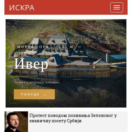
ИСКРА
Навига
Протест поводом позивања Зеленског у
званичну посету Србији