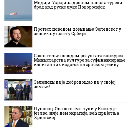
Медији: Украјина дроном напала турски
брод код руске луке Новоросијск
Протест поводом позивања Зеленског у
званичну посету Србији
Саопштење поводом резултата конкурса
Министарства културе за суфинансирање
капиталних издања на српском језику
Зеленски није добродошао ни у својој
земљи!
Пуповац: Ово што смо чули у Книну је
језиво, није демократија, већ пријетња
Хрватској