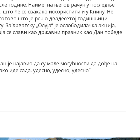
ле године. Наиме, на његов рачун у последње
 што ће се свакако искористити и у Книну. Не
оготово што је реч о двадесетој годишњици
гу. За Хрватску „Олуја“ је ослободилачка акција,
која се слави као државни празник као Дан победе
ц је најавио да су мале могућности да дође на
ко иде сада, удесно, удесно, удесно“.