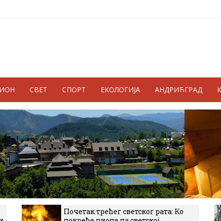
ГИОН
СВЕТ
СПОРТ
ЕКОЛОГИЈА
АНДРИЋГРАД
Почетак трећег светског рата: Ко
и
покреће пионе на светској