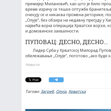
премијер Милановић, као што је било прош
време изричу се тешке оптужбе бранитеља,
очекују се и никаква промена реторике, п
„Олује“, без обзира на недавну пресуду у Ха
највећа војна операција Хрватске војске, 
и домовинске захвалности.
ПУПОВАЦ: ДЕСНО, ДЕСНО…
Лидер Срба у Хрватској Милорад Пупова
обележавање „Олује“, поготово „ако буде ка
Новости
Тагови:
Загреб
,
Олуја
,
Хрватска