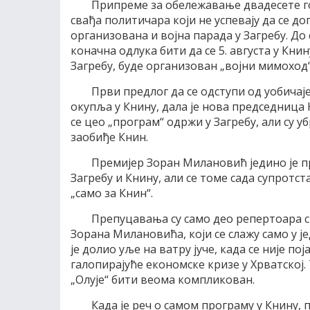
Припреме за обележавање двадесете го
свађа политичара који не успевају да се д
организована и војна парада у Загребу. До 
коначна одлука бити да се 5. августа у Книн
Загребу, буде организован „војни мимоход“
Први предлог да се одступи од уобичај
окупља у Книну, дала је нова председница 
се цео „програм“ одржи у Загребу, али су у
заобиђе Книн.
Премијер Зоран Милановић једино је п
Загребу и Книну, али се томе сада супротс
„само за Книн“.
Препуцавања су само део репертоара 
Зорана Милановића, који се слажу само у је
је долио уље на ватру јуче, када се није п
галопирајуће економске кризе у Хрватској
„Олује“ бити веома компликован.
Када је реч о самом програму у Книну,