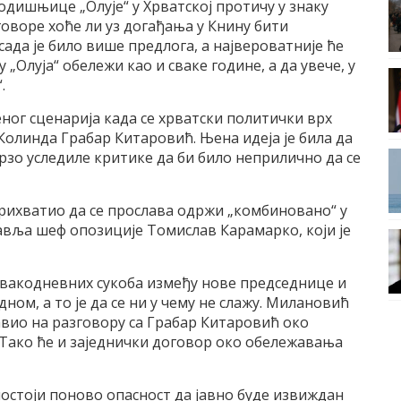
дишњице „Олује“ у Хрватској протичу у знаку
оговоре хоће ли уз догађања у Книну бити
сада је било више предлога, а највероватније ће
у „Олуја“ обележи као и сваке године, а да увече, у
.
еног сценарија када се хрватски политички врх
Колинда Грабар Китаровић. Њена идеја је била да
брзо уследиле критике да би било неприлично да се
рихватио да се прослава одржи „комбиновано“ у
тавља шеф опозиције Томислав Карамарко, који је
свакодневних сукоба између нове председнице и
дном, а то је да се ни у чему не слажу. Милановић
ојавио на разговору са Грабар Китаровић око
. Тако ће и заједнички договор око обележавања
 постоји поново опасност да јавно буде извиждан