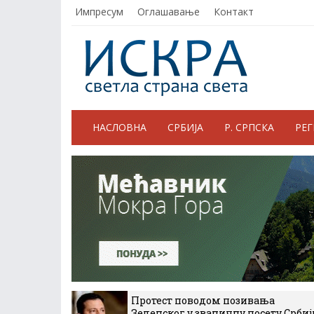
Импресум
Оглашавање
Контакт
НАСЛОВНА
СРБИЈА
Р. СРПСКА
РЕ
Протест поводом позивања
Зеленског у званичну посету Србиј