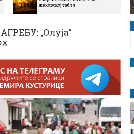
шаховској табли
ГРЕБУ: „Олуја“
рх