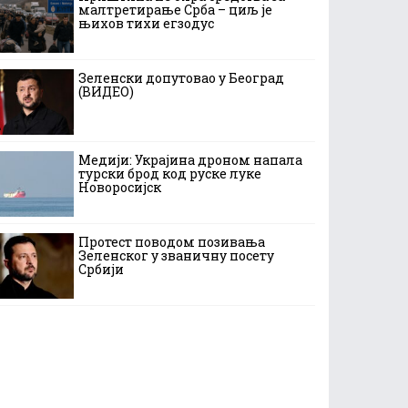
малтретирање Срба – циљ је
њихов тихи егзодус
Зеленски допутовао у Београд
(ВИДЕО)
Медији: Украјина дроном напала
турски брод код руске луке
Новоросијск
Протест поводом позивања
Зеленског у званичну посету
Србији