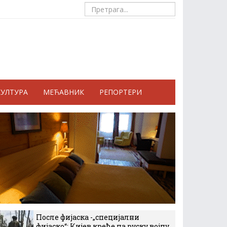
КУЛТУРА
МЕЋАВНИК
РЕПОРТЕРИ
После фијаска -„специјални
фијаско“: Кијев креће на руску војну