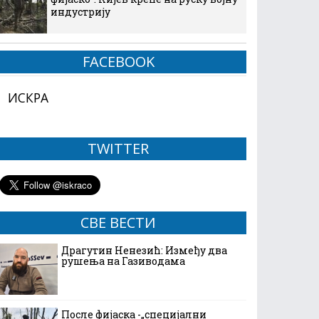
индустрију
FACEBOOK
ИСКРА
TWITTER
СВЕ ВЕСТИ
Драгутин Ненезић: Између два
рушења на Газиводама
После фијаска -„специјални