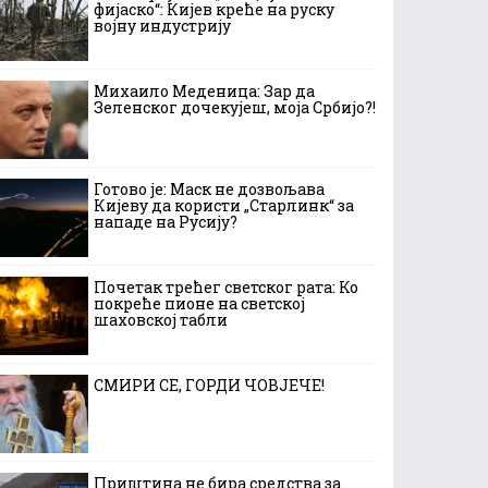
фијаско“: Кијев креће на руску
војну индустрију
Михаило Меденица: Зар да
Зеленског дочекујеш, моја Србијо?!
Готово је: Маск не дозвољава
Кијеву да користи „Старлинк“ за
нападе на Русију?
Почетак трећег светског рата: Ко
покреће пионе на светској
шаховској табли
СМИРИ СЕ, ГОРДИ ЧОВЈЕЧЕ!
Приштина не бира средства за