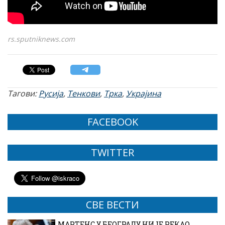
rs.sputniknews.com
Тагови:
Русија
,
Тенкови
,
Трка
,
Украјина
FACEBOOK
TWITTER
СВЕ ВЕСТИ
МАРТЕНС У БЕОГРАДУ НИЈЕ РЕКАО