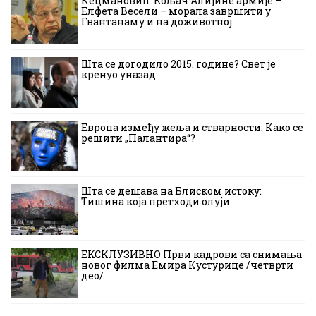
Кецмановић: Кољач Алијине армије –
Елфета Весели – морала завршити у
Гвантанаму и на доживотној
Шта се догодило 2015. године? Свет је
кренуо уназад
Европа између жеља и стварности: Како се
решити „Палантира“?
Шта се дешава на Блиском истоку:
Тишина која претходи олуји
ЕКСКЛУЗИВНО Први кадрови са снимања
новог филма Емира Кустурице /четврти
део/