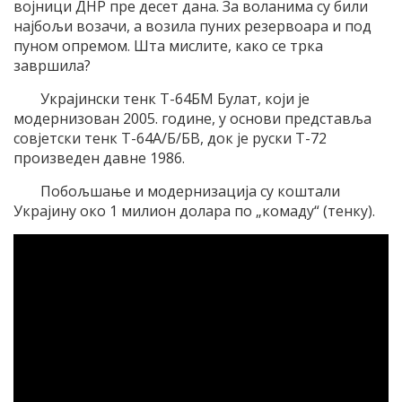
војници ДНР пре десет дана. За воланима су били
најбољи возачи, а возила пуних резервоара и под
пуном опремом. Шта мислите, како се трка
завршила?
Украјински тенк Т-64БМ Булат, који је
модернизован 2005. године, у основи представља
совјетски тенк Т-64А/Б/БВ, док је руски Т-72
произведен давне 1986.
Побољшање и модернизација су коштали
Украјину око 1 милион долара по „комаду“ (тенку).