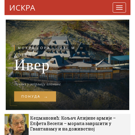
ИСКРА
Навига
Кецмановић: Кољач Алијине армије –
Елфета Весели – морала завршити у
Гвантанаму и на доживотној