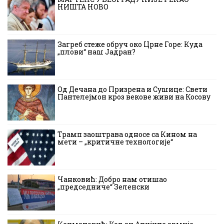
НИШТА НОВО
Загреб стеже обруч око Црне Горе: Куда
„плови“ наш Јадран?
Од Дечана до Призрена и Сушице: Свети
Пантелејмон кроз векове живи на Косову
Трамп заоштрава односе са Кином на
мети – „критичне технологије“
Чанковић: Добро нам отишао
„председниче“ Зеленски