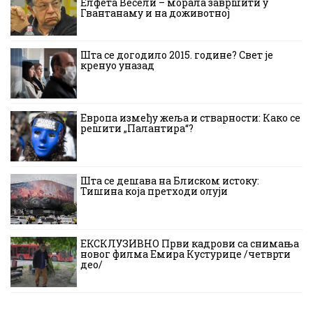
Елфета Весели – морала завршити у
Гвантанаму и на доживотној
Шта се догодило 2015. године? Свет је
кренуо уназад
Европа између жеља и стварности: Како се
решити „Палантира“?
Шта се дешава на Блиском истоку:
Тишина која претходи олуји
ЕКСКЛУЗИВНО Први кадрови са снимања
новог филма Емира Кустурице /четврти
део/