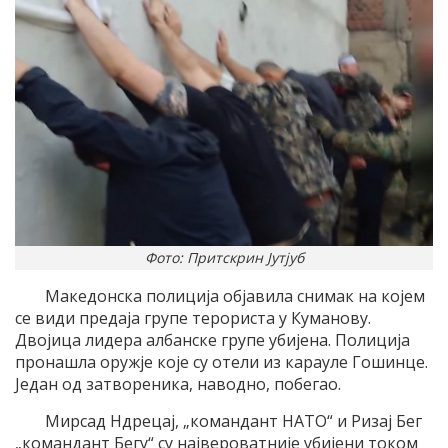
Фото: Притскрин Јутјуб
Македонска полиција објавила снимак на којем
се види предаја групе терориста у Куманову.
Двојица лидера албанске групе убијена. Полиција
пронашла оружје које су отели из карауле Гошинце.
Један од затвореника, наводно, побегао.
Мирсад Ндрецај, „командант НАТО“ и Ризај Бег
„командант Бегу“ су највероватније убијени током