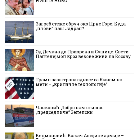
НИШТА НОВО
Загреб стеже обруч око Црне Горе: Куда
„плови“ наш Јадран?
Од Дечана до Призрена и Сушице: Свети
Пантелејмон кроз векове живи на Косову
Трамп заоштрава односе са Кином на
мети – „критичне технологије“
Чанковић: Добро нам отишао
„председниче“ Зеленски
Кецмановић: Кољач Алијине армије –