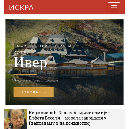
ИСКРА
Навига
Кецмановић: Кољач Алијине армије –
Елфета Весели – морала завршити у
Гвантанаму и на доживотној