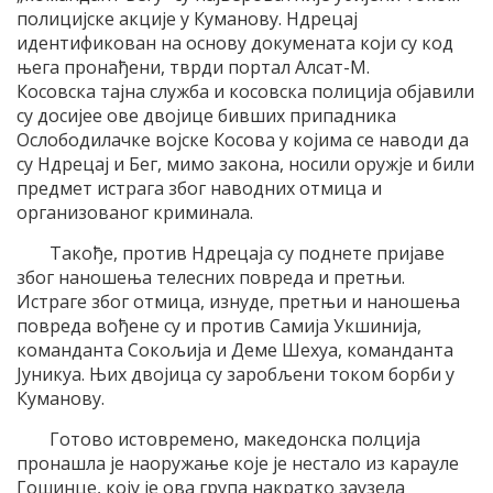
полицијске акције у Куманову. Ндрецај
идентификован на основу докумената који су код
њега пронађени, тврди портал Алсат-М.
Косовска тајна служба и косовска полиција објавили
су досијее ове двојице бивших припадника
Ослободилачке војске Косова у којима се наводи да
су Ндрецај и Бег, мимо закона, носили оружје и били
предмет истрага због наводних отмица и
организованог криминала.
Такође, против Ндрецаја су поднете пријаве
због наношења телесних повреда и претњи.
Истраге због отмица, изнуде, претњи и наношења
повреда вођене су и против Самија Укшинија,
команданта Сокољија и Деме Шехуа, команданта
Јуникуа. Њих двојица су заробљени током борби у
Куманову.
Готово истовремено, македонска полција
пронашла је наоружање које је нестало из карауле
Гошинце, коју је ова група накратко заузела