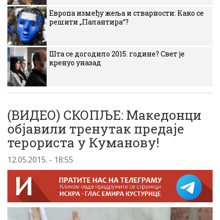
Европа између жеља и стварности: Како се
решити „Палантира“?
Шта се догодило 2015. године? Свет је
кренуо уназад
(ВИДЕО) СКОПЉЕ: Македонци
објавили тренутак предаје
терориста у Куманову!
12.05.2015. - 18:55