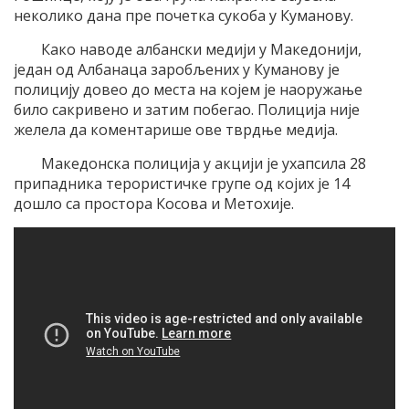
неколико дана пре почетка сукоба у Куманову.
Како наводе албански медији у Македонији,
један од Албанаца заробљених у Куманову је
полицију довео до места на којем је наоружање
било сакривено и затим побегао. Полиција није
желела да коментарише ове тврдње медија.
Македонска полиција у акцији је ухапсила 28
припадника терористичке групе од којих је 14
дошло са простора Косова и Метохије.