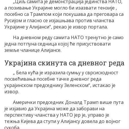
„Циљ самита је демонстрација јединства НАТО,
а позивање Украјине могло би изазвати тензије ,
посебно са Трампом који покушава да преговара са
Русијом и гласно се изјашњава против чланства
Украјине у Алијанси“, рекао је извор портала.
На дневном реду самита НАТО тренутно је само
једна потпуна седница којој ће присуствовати
земље чланице Алијансе.
Украјина скинута са дневног реда
„ Бела кућа је изразила сумњу у сврсисходност
посвећивања посебне тачке дневног реда
украјинском председнику Зеленском“, истакао је
извор.
Амерички председник Доналд Трамп више пута
је изјавио да Украјина може да заборави на
перспективу чланства у НАТО јер је, управо је
тежња Кијева да ступи у Алијансу довела до војног
сукоба.