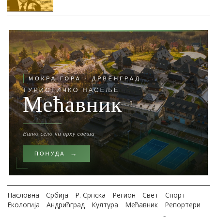
Насловна
Србија
Р. Српска
Регион
Свет
Спорт
Екологија
Андрићград
Култура
Мећавник
Репортери