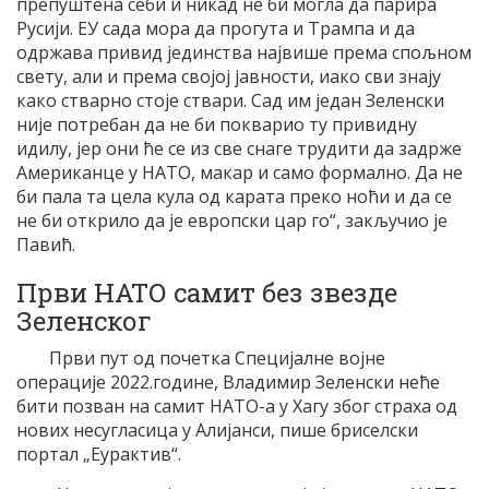
препуштена себи и никад не би могла да парира
Русији. ЕУ сада мора да прогута и Трампа и да
одржава привид јединства највише према спољном
свету, али и према својој јавности, иако сви знају
како стварно стоје ствари. Сад им један Зеленски
није потребан да не би покварио ту привидну
идилу, јер они ће се из све снаге трудити да задрже
Американце у НАТО, макар и само формално. Да не
би пала та цела кула од карата преко ноћи и да се
не би открило да је европски цар го“, закључио је
Павић.
Први НАТО самит без звезде
Зеленског
Први пут од почетка Специјалне војне
операције 2022.године, Владимир Зеленски неће
бити позван на самит НАТО-а у Хагу због страха од
нових несугласица у Алијанси, пише бриселски
портал „Еурактив“.