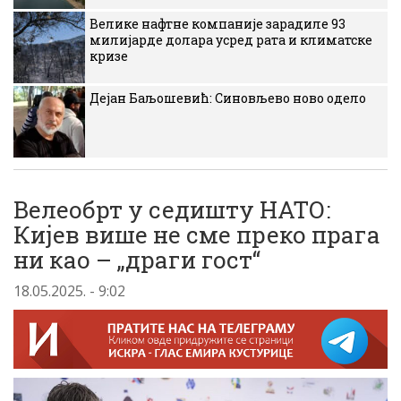
Велике нафтне компаније зарадиле 93
милијарде долара усред рата и климатске
кризе
Дејан Баљошевић: Синовљево ново одело
Велеобрт у седишту НАТО:
Кијев више не сме преко прага
ни као – „драги гост“
18.05.2025. - 9:02