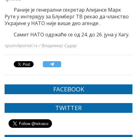
Раније је генерални секретар Алијансе Марк
Руте у интервјуу за Блумберг ТВ рекао да чланство
Украјине у НАТО није више део агенде .
Самит НАТО одржаће се од 24. до 26. јуна у Хагу.
sputnikportal.rs / Владимир Судар
FACEBOOK
TWITTER