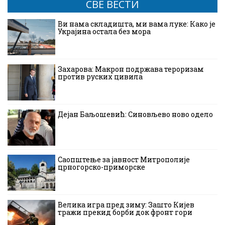
СВЕ ВЕСТИ
Ви нама складишта, ми вама луке: Како је
Украјина остала без мора
Захарова: Макрон подржава тероризам
против руских цивила
Дејан Баљошевић: Синовљево ново одело
Саопштење за јавност Митрополије
црногорско-приморске
Велика игра пред зиму: Зашто Кијев
тражи прекид борби док фронт гори