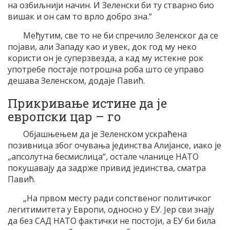
на озбиљнији начин. И Зеленски би ту стварно био
вишак и он сам то врло добро зна.“
Међутим, све то не би спречило Зеленског да се
појави, али Западу као и увек, док год му неко
користи он је суперзвезда, а кад му истекне рок
употребе постаје потрошна роба што се управо
дешава Зеленском, додаје Павић.
Прикривање истине да је
европски цар – го
Објашњењем да је Зеленском ускраћена
позивница због очувања јединства Алијансе, иако је
„апсолутна бесмислица“, остале чланице НАТО
покушавају да задрже привид јединства, сматра
Павић.
„На првом месту ради сопственог политичког
легитимитета у Европи, односно у ЕУ. Јер сви знају
да без САД НАТО фактички не постоји, а ЕУ би била