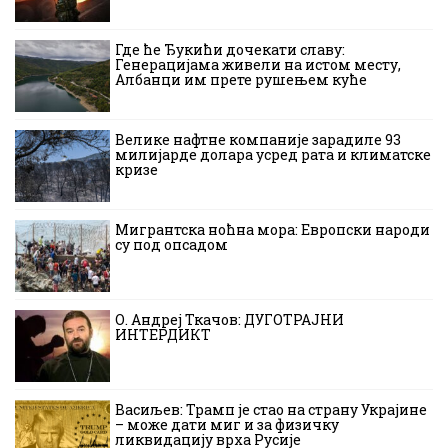
Где ће Ђукићи дочекати славу:
Генерацијама живели на истом месту,
Албанци им прете рушењем куће
Велике нафтне компаније зарадиле 93
милијарде долара усред рата и климатске
кризе
Мигрантска ноћна мора: Европски народи
су под опсадом
О. Андреј Ткачов: ДУГОТРАЈНИ
ИНТЕРДИКТ
Васиљев: Трамп је стао на страну Украјине
– може дати миг и за физичку
ликвидацију врха Русије