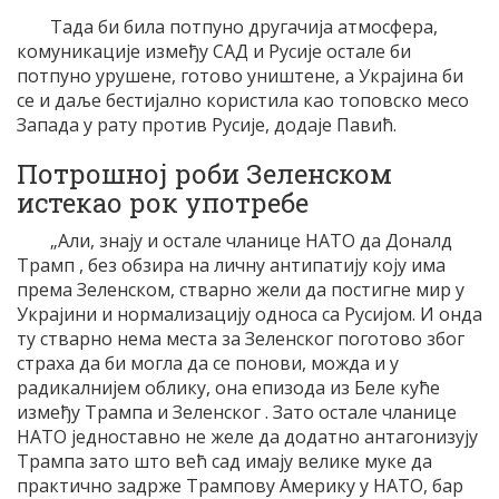
Тада би била потпуно другачија атмосфера,
комуникације између САД и Русије остале би
потпуно урушене, готово уништене, а Украјина би
се и даље бестијално користила као топовско месо
Запада у рату против Русије, додаје Павић.
Потрошној роби Зеленском
истекао рок употребе
„Али, знају и остале чланице НАТО да Доналд
Трамп , без обзира на личну антипатију коју има
према Зеленском, стварно жели да постигне мир у
Украјини и нормализацију односа са Русијом. И онда
ту стварно нема места за Зеленског поготово због
страха да би могла да се понови, можда и у
радикалнијем облику, она епизода из Беле куће
између Трампа и Зеленског . Зато остале чланице
НАТО једноставно не желе да додатно антагонизују
Трампа зато што већ сад имају велике муке да
практично задрже Трампову Америку у НАТО, бар