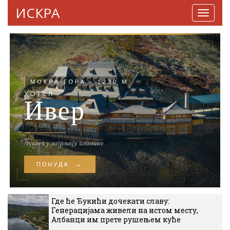
ИСКРА
Навига
Где ће Ђукићи дочекати славу:
Генерацијама живели на истом месту,
Албанци им прете рушењем куће