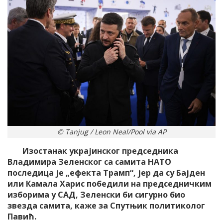
© Tanjug / Leon Neal/Pool via AP
Изостанак украјинског председника
Владимира Зеленског са самита НАТО
последица је „ефекта Трамп“, јер да су Бајден
или Камала Харис победили на председничким
изборима у САД, Зеленски би сигурно био
звезда самита, каже за Спутњик политиколог
Павић.