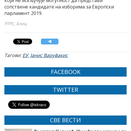
који не искључује могућност да представи
сопствене кандидате на изборима за Европски
парламент 2019.
РТРС, Блиц
Тагови:
ЕУ
,
Јанис Варуфакис
FACEBOOK
TWITTER
СВЕ ВЕСТИ