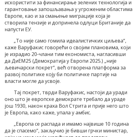
искористити за финансирање зелених технологија и
гарантовање запошљавања у угроженим областима
Европе, као и за смањење миграције која је
створила тензије и допринела одлуци Британије да
напусти ЕУ.
„То није само гомила идеалистичких циљева“,
каже Варуфакис говорећи о својим плановима, који
је израдио 20-члани тим економиста, нагласивши
да ДиЕМ25 (Демократија у Европи 2025.) „није
љевичарски покрет“, већ отворена платформа за
развој политике коју би политичке партије на
власти могле да усвоје.
Тај покрет, тврди Варуфакис, настоји да уради
оно што је европске демократе требало да ураде
још 1930, након краха Вол Стрита и прије него што
је Европа, како каже, упала у амбис.
„Европа се распада и имамо највише 10 година
да је спасемо“, закључио је бивши грчки министар,