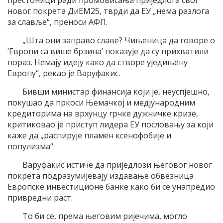
новог покрета ДиЕМ25, тврди да ЕУ „нема разлога
за славље“, преноси АФП.
„Шта они заправо славе? Чињеница да говоре о
‘Европи са више брзина’ показује да су прихватили
пораз. Немају идеју како да створе уједињену
Европу“, рекао је Варуфакис.
Бивши министар финансија који је, неуспјешно,
покушао да пркоси Њемачкој и медјународним
кредиторима на врхунцу грчке дужничке кризе,
критиковао је приступ лидера ЕУ пословању за који
каже да „распирује пламен ксенофобије и
популизма“.
Варуфакис истиче да приједлози његовог новог
покрета подразумијевају издавање обвезница
Европске инвестиционе банке како би се унапредио
привредни раст.
То би се, према његовим ријечима, могло