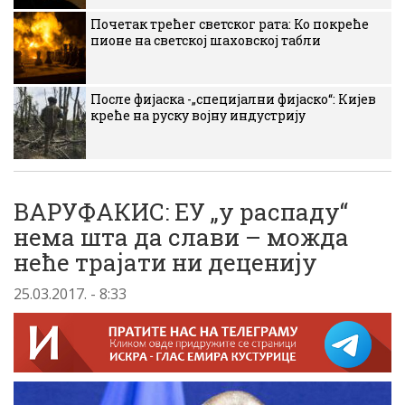
Почетак трећег светског рата: Ко покреће
пионе на светској шаховској табли
После фијаска -„специјални фијаско“: Кијев
креће на руску војну индустрију
ВАРУФАКИС: ЕУ „у распаду“
нема шта да слави – можда
неће трајати ни деценију
25.03.2017. - 8:33