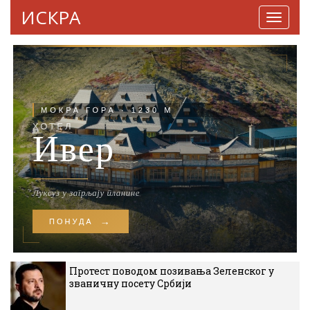
ИСКРА
Навига
Протест поводом позивања Зеленског у
званичну посету Србији