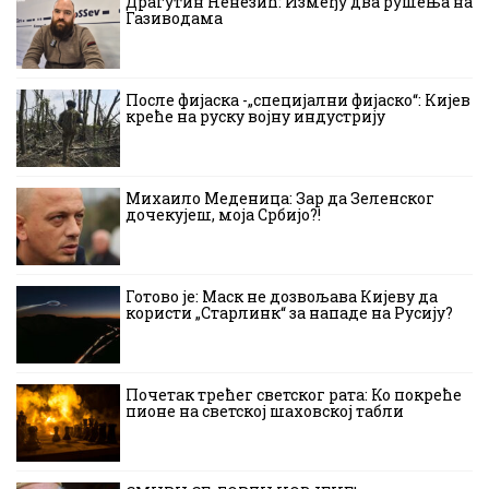
Драгутин Ненезић: Између два рушења на
Газиводама
После фијаска -„специјални фијаско“: Кијев
креће на руску војну индустрију
Михаило Меденица: Зар да Зеленског
дочекујеш, моја Србијо?!
Готово је: Маск не дозвољава Кијеву да
користи „Старлинк“ за нападе на Русију?
Почетак трећег светског рата: Ко покреће
пионе на светској шаховској табли