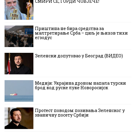
СМИРИ СЕ, ГОРДИ ЧОВЈЕЧЕ!
Приштина не бира средства за
малтретирање Срба – циљ је њихов тихи
егзодус
Зеленски допутовао у Београд (ВИДЕО)
Медији: Украјина дроном напала турски
брод код руске луке Новоросијск
Протест поводом позивања Зеленског у
званичну посету Србији