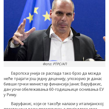
Фото: РТРС/АП
Европска унија се распада тако брзо да можда
неће трајати још једну деценију, упозорио је данас
бивши грчки министар финансија Јанис Варуфакис,
дан уочи обележавања 60-годишњице оснивања ЕУ
у Риму.
Варуфакис, који се такође налази у италијанској
престоници ради промовисања приједлога свог