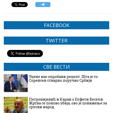
FACEBOOK
TWITTER
СВЕ ВЕСТИ
Уцене као опробани рецепт: Шта је то
Соренсен стварно поручио Србији
Петронијевић и Каран о Елфети Весели:
Жртва се поново убија, ово је понижење за
српски народ