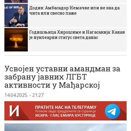
Додик: Амбасадор Немачке или не зна да
чита или свесно лаже
Годишњица Хирошиме и Нагасакија: Какав
је нуклеарни статус света данас
Усвојен уставни амандман за
забрану јавних ЛГБТ
активности у Мађарској
14.04.2025. - 21:27