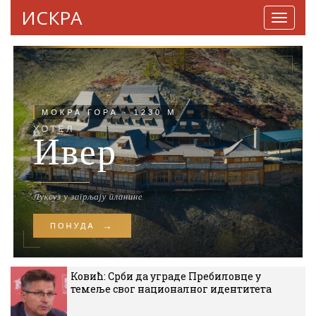
ИСКРА
Навига
Ковић: Срби да уграде Пребиловце у
темеље свог националног идентитета