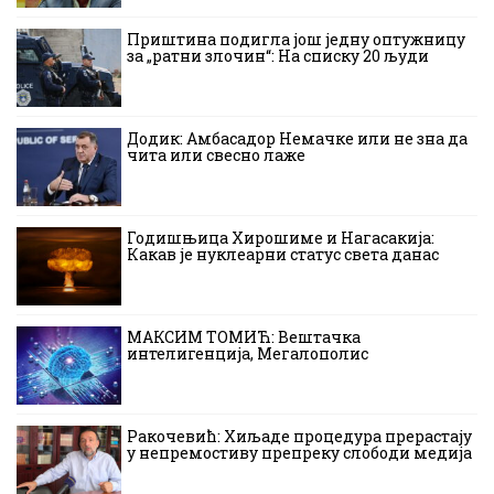
Приштина подигла још једну оптужницу
за „ратни злочин“: На списку 20 људи
Додик: Амбасадор Немачке или не зна да
чита или свесно лаже
Годишњица Хирошиме и Нагасакија:
Какав је нуклеарни статус света данас
МАКСИМ ТОМИЋ: Вештачка
интелигенција, Мегалополис
Ракочевић: Хиљаде процедура прерастају
у непремостиву препреку слободи медија