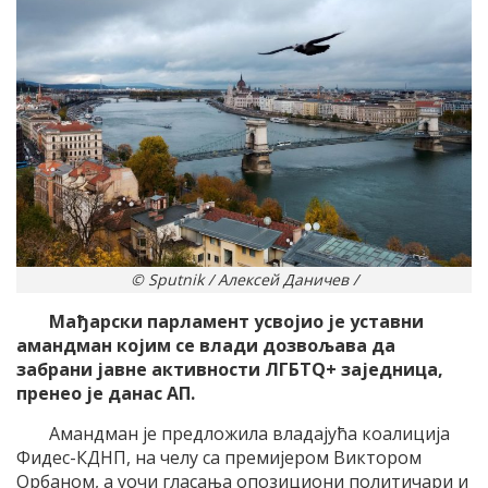
© Sputnik / Алексей Даничев /
Мађарски парламент усвојио је уставни
амандман којим се влади дозвољава да
забрани јавне активности ЛГБТQ+ заједница,
пренео је данас АП.
Амандман је предложила владајућа коалиција
Фидес-КДНП, на челу са премијером Виктором
Орбаном, а уочи гласања опозициони политичари и