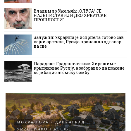
Владимир Умељић: „ОЛУЈА“ ЈЕ
НАЈБЛИСТАВИЈИ ДЕО ХРВАТСКЕ
ПРОШЛОСТИ“
Залужни: Украјина је исцрпела готово сав
војни арсенал, Русија пронашла одговор
на све
Парадокс: Градоначелник Хирошиме
критиковао Русију, а заборавио да помене
ко је бацио атомску бомбу