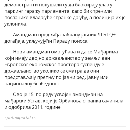
демонстранти покушали су да блокирају улаз у
паркинг гаражу парламента, како би спречили
посланике владајуће странке да уђу, а полиција их је
уклонила.
Амандман предвиђа забрану јавних ЛГБТQ+
догађаја, укључујући Параду поноса.
Нови амандман омогућава и да се Мађарима
који имају двојно држављанство у земљи ван
Европског економског простора суспендује
држављанство уколико се сматра да они
представљају претњу по јавни ред, јавну или
националну безбедност.
Ово је 15. по реду усвојен амандман на
мађарски Устав, који је Орбанова странка сачинила
и одобрила 2011. године.
sputnikportal.rs