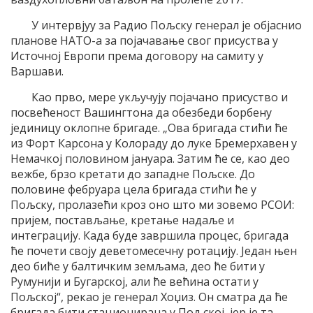
У интервјуу за Радио Пољску генерал је објаснио
планове НАТО-а за појачавање свог присуства у
Источној Европи према договору на самиту у
Варшави.
Као прво, мере укључују појачано присуство и
посвећеност Вашингтона да обезбеди борбену
јединицу оклопне бригаде. „Ова бригада стићи ће
из Форт Карсона у Колораду до луке Бремерхавен у
Немачкој половином јануара. Затим ће се, као део
вежбе, брзо кретати до западне Пољске. До
половине фебруара цела бригада стићи ће у
Пољску, пролазећи кроз оно што ми зовемо РСОИ:
пријем, постављање, кретање надаље и
интеграцију. Када буде завршила процес, бригада
ће почети своју деветомесечну ротацију. Један њен
део биће у балтичким земљама, део ће бити у
Румунији и Бугарској, али ће већина остати у
Пољској“, рекао је генерал Хоџиз. Он сматра да ће
бригада бити стационирана у Пољској, јер је та