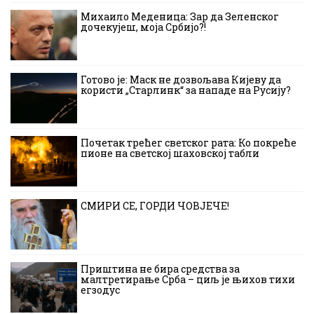
Михаило Меденица: Зар да Зеленског
дочекујеш, моја Србијо?!
Готово је: Маск не дозвољава Кијеву да
користи „Старлинк“ за нападе на Русију?
Почетак трећег светског рата: Ко покреће
пионе на светској шаховској табли
СМИРИ СЕ, ГОРДИ ЧОВЈЕЧЕ!
Приштина не бира средства за
малтретирање Срба – циљ је њихов тихи
егзодус