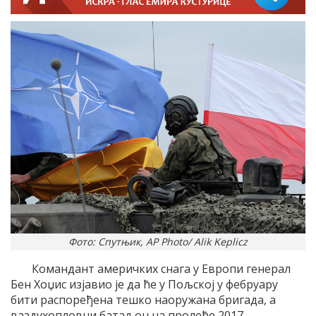
Фото: Спутњик, AP Photo/ Alik Keplicz
Командант америчких снага у Европи генерал
Бен Хоџис изјавио је да ће у Пољској у фебруару
бити распоређена тешко наоружана бригада, а
ваздухопловни батаљон на пролеће 2017.