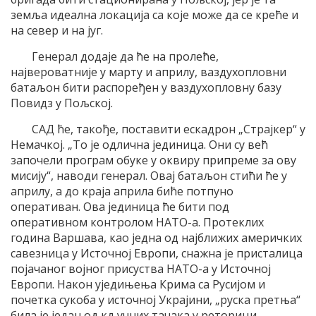
земља идеална локација са које може да се креће и
на север и на југ.
Генерал додаје да ће на пролеће,
највероватније у марту и априлу, ваздухопловни
батаљон бити распоређен у ваздухопловну базу
Повидз у Пољској.
САД ће, такође, поставити ескадрон „Страјкер“ у
Немачкој. „То је одлична јединица. Они су већ
започели програм обуке у оквиру припреме за ову
мисију“, наводи генерал. Овај батаљон стићи ће у
априлу, а до краја априла биће потпуно
оперативан. Ова јединица ће бити под
оперативном контролом НАТО-а. Протеклих
година Варшава, као једна од најближих америчких
савезница у Источној Европи, снажна је присталица
појачаног војног присуства НАТО-а у Источној
Европи. Након уједињења Крима са Русијом и
почетка сукоба у источној Украјини, „руска претња“
била је један од кључних тачака у реторици