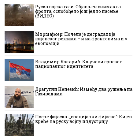
Руска војска гази: Објављен снимак са
фронта, ослобођено још једно насеље
(ВИДЕО)
Миршајмер: Почела је деградација
кијевског режима – и на фронтовима и у
економији
Владимир Коларић: Кључеви српског
националног идентитета
Драгутин Ненезић: Између два рушења на
Газиводама
После фијаска -„специјални фијаско“: Кијев
креће на руску војну индустрију