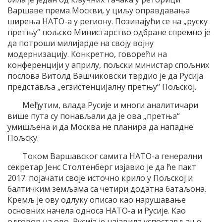
Варшаве према Москви, у циљу оправдавања
ширења НАТО-а у региону. Позивајући се на „руску
претњу“ пољско Министарство одбране спремно је
да потроши милијарде на своју војну
модернизацију. Конкретно, говорећи на
конференцији у априлу, пољски министар спољних
послова Витолд Вашчиковски тврдио је да Русија
представља „егзистенцијалну претњу“ Пољској.
Међутим, влада Русије и многи аналитичари
више пута су понављали да је ова „претња“
умишљена и да Москва не планира да нападне
Пољску.
Током Варшавског самита НАТО-а генерални
секретар Јенс Столтенберг изјавио је да ће пакт
2017. појачати своје источно крило у Пољској и
балтичким земљама са четири додатна батаљона.
Кремљ је ову одлуку описао као нарушавање
основних начела односа НАТО-а и Русије. Као
одговор на ово, Русија је најавила успостављање