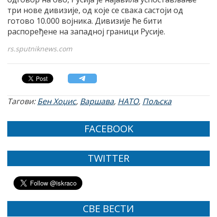
три нове дивизије, од које се свака састоји од
готово 10.000 војника. Дивизије ће бити
распоређене на западној граници Русије.
rs.sputniknews.com
Тагови:
Бен Хоџис
,
Варшава
,
НАТО
,
Пољска
FACEBOOK
TWITTER
СВЕ ВЕСТИ