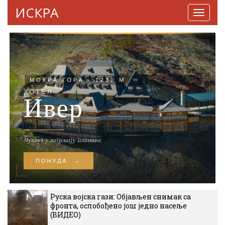
ИСКРА
Навига
Руска војска гази: Објављен снимак са
фронта, ослобођено још једно насеље
(ВИДЕО)