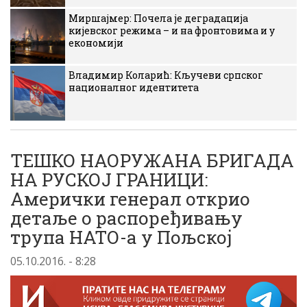
Миршајмер: Почела је деградација
кијевског режима – и на фронтовима и у
економији
Владимир Коларић: Кључеви српског
националног идентитета
ТЕШКО НАОРУЖАНА БРИГАДА
НА РУСКОЈ ГРАНИЦИ:
Амерички генерал открио
детаље о распоређивању
трупа НАТО-а у Пољској
05.10.2016. - 8:28