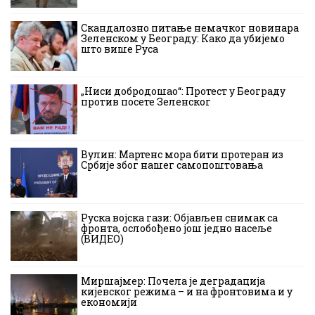
Скандалозно питање немачког новинара
Зеленском у Београду: Како да убијемо
што више Руса
„Ниси добродошао“: Протест у Београду
против посете Зеленског
Вулин: Мартенс мора бити протеран из
Србије због нашег самопоштовања
Руска војска гази: Објављен снимак са
фронта, ослобођено још једно насеље
(ВИДЕО)
Миршајмер: Почела је деградација
кијевског режима – и на фронтовима и у
економији