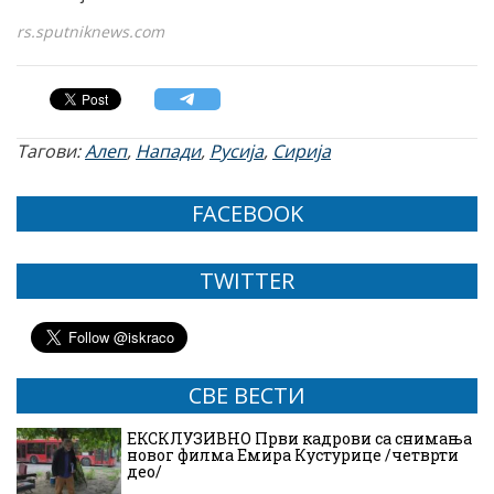
rs.sputniknews.com
Тагови:
Алеп
,
Напади
,
Русија
,
Сирија
FACEBOOK
TWITTER
СВЕ ВЕСТИ
ЕКСКЛУЗИВНО Први кадрови са снимања
новог филма Емира Кустурице /четврти
део/