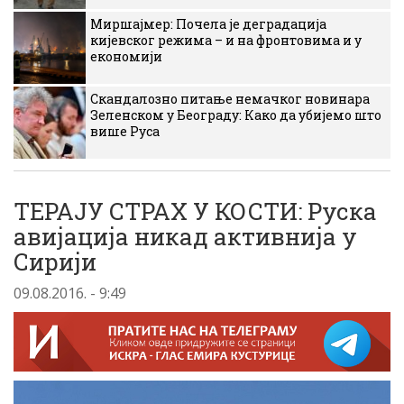
Миршајмер: Почела је деградација
кијевског режима – и на фронтовима и у
економији
Скандалозно питање немачког новинара
Зеленском у Београду: Како да убијемо што
више Руса
ТЕРАЈУ СТРАХ У КОСТИ: Руска
авијација никад активнија у
Сирији
09.08.2016. - 9:49