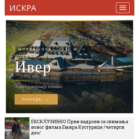
ИСКРА
Навига
ЕКСКЛУЗИВНО Први кадрови са снимања
новог филма Емира Кустурице /четврти
део/