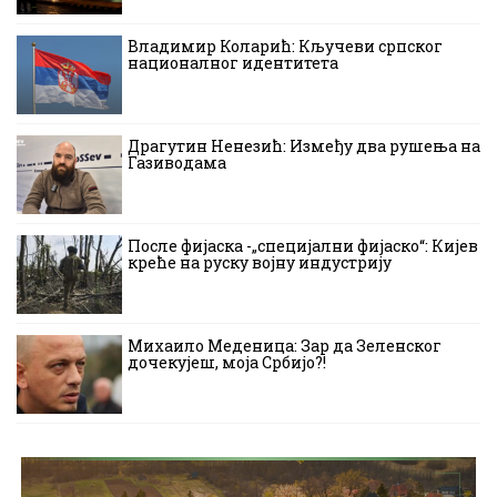
Владимир Коларић: Кључеви српског
националног идентитета
Драгутин Ненезић: Између два рушења на
Газиводама
После фијаска -„специјални фијаско“: Кијев
креће на руску војну индустрију
Михаило Меденица: Зар да Зеленског
дочекујеш, моја Србијо?!