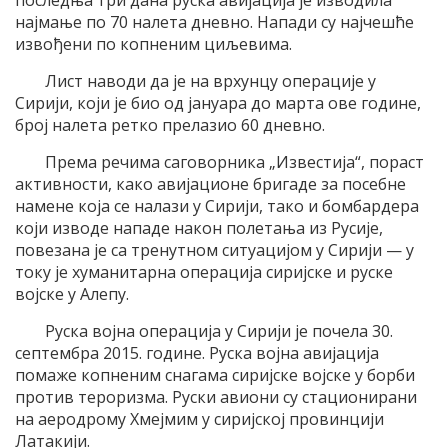
најмање по 70 налета дневно. Напади су најчешће
извођени по копненим циљевима.
Лист наводи да је на врхунцу операције у
Сирији, који је био од јануара до марта ове године,
број налета ретко прелазио 60 дневно.
Према речима саговорника „Известија“, пораст
активности, како авијационе бригаде за посебне
намене која се налази у Сирији, тако и бомбардера
који изводе нападе након полетања из Русије,
повезана је са тренутном ситуацијом у Сирији — у
току је хуманитарна операција сиријске и руске
војске у Алепу.
Руска војна операција у Сирији је почела 30.
септембра 2015. године. Руска војна авијација
помаже копненим снагама сиријске војске у борби
против тероризма. Руски авиони су стационирани
на аеродрому Хмејмим у сиријској провинцији
Латакији.