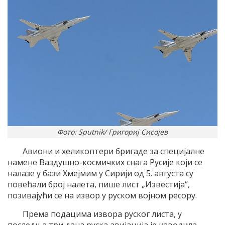
Фото: Sputnik/ Григориј Сисојев
Авиони и хеликоптери бригаде за специјалне
намене Ваздушно-космичких снага Русије који се
налазе у бази Хмејмим у Сирији од 5. августа су
повећали број налета, пише лист „Известија“,
позивајући се на извор у руском војном ресору.
Према подацима извора руског листа, у
последња три дана руска авијација је изводила